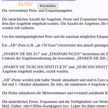
Schließen
Die verwendeten Preis- und Ersparnisangaben
Die tatsächlichen Anzahl der Angebote, Preise und Ersparnisse basiere
dem Ihre Angebote eingeholt wurden. Die Anzahl der Angebote, Ihr i
werden soll variieren.
Um den niedrigstmöglichen Preis und die maximal möglichen Einspar
Ein „AB”-Preis (z.B. „ab 150 Euro“) bezeichnet den aktuell günstigs
„SPAREN SIE BIS ZU” und „EINSPARUNGEN” bezeichnen die Ersparni
Umkreis der Angebotseinholung die beworbene „SPAREN SIE BIS ZU
„SPAREN SIE DURCHSCHNITTLICH” und „DURCHSCHNITTSPREIS” bezei
Angebote eingeholt wurden, erzielt wurden.
„AB”-Preise werden jede halbe Stunde aktualisiert und sind in Euro a
Juli und 1. Oktober aktualisiert, für Jobs, die mindestens 4 Angebote
Die Preise inkludieren die Mehrwertsteuer und eventuell anfallende K
Die tatsächlichen Preise, Ersparnisse und die Verfügbarkeit von Werks
Mail, Online- oder Offline-Kampagnen usw. Legen Sie daher immer ein