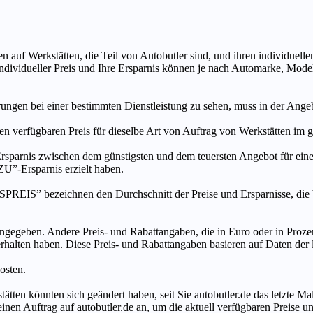
n auf Werkstätten, die Teil von Autobutler sind, und ihren individuelle
ndividueller Preis und Ihre Ersparnis können je nach Automarke, Mode
ungen bei einer bestimmten Dienstleistung zu sehen, muss in der Ang
ten verfügbaren Preis für dieselbe Art von Auftrag von Werkstätten im
s zwischen dem günstigsten und dem teuersten Angebot für eine be
”-Ersparnis erzielt haben.
chnen den Durchschnitt der Preise und Ersparnisse, die bei An
ngegeben. Andere Preis- und Rabattangaben, die in Euro oder in Prozent
 erhalten haben. Diese Preis- und Rabattangaben basieren auf Daten der
osten.
tätten könnten sich geändert haben, seit Sie autobutler.de das letzte 
en Auftrag auf autobutler.de an, um die aktuell verfügbaren Preise un