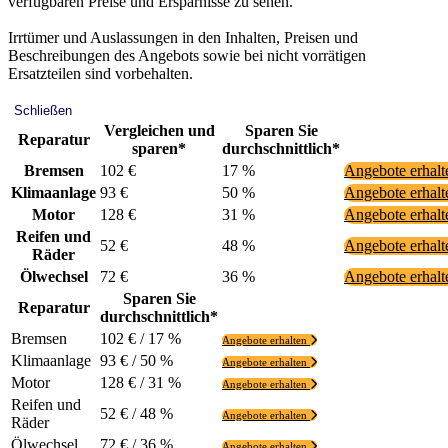
verfügbaren Preise und Ersparnisse zu sehen.
Irrtümer und Auslassungen in den Inhalten, Preisen und
Beschreibungen des Angebots sowie bei nicht vorrätigen
Ersatzteilen sind vorbehalten.
Schließen
Vergleichen und
Sparen Sie
Reparatur
sparen*
durchschnittlich*
Bremsen
102 €
17 %
Angebote erhal
Klimaanlage
93 €
50 %
Angebote erhal
Motor
128 €
31 %
Angebote erhal
Reifen und
52 €
48 %
Angebote erhal
Räder
Ölwechsel
72 €
36 %
Angebote erhal
Sparen Sie
Reparatur
durchschnittlich*
Bremsen
102 € / 17 %
Angebote erhalten
Klimaanlage
93 € / 50 %
Angebote erhalten
Motor
128 € / 31 %
Angebote erhalten
Reifen und
52 € / 48 %
Angebote erhalten
Räder
Ölwechsel
72 € / 36 %
Angebote erhalten