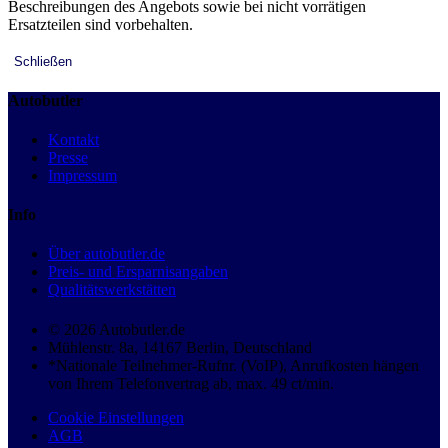
Beschreibungen des Angebots sowie bei nicht vorrätigen
Ersatzteilen sind vorbehalten.
Schließen
Autobutler
Kontakt
Presse
Impressum
Info
Über autobutler.de
Preis- und Ersparnisangaben
Qualitätswerkstätten
© 2026 Autobutler.de
Mühlenstr. 8a, 14167 Berlin, Deutschland
*Nationale Teilnehmer-Rufnr. (VoIP), Anrufkosten hängen
von Ihrem Telefonvertrag ab, max. 49 ct/min.
Cookie Einstellungen
AGB