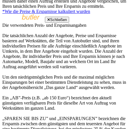
müssen daher einen Auftrag erstellen und Angebote vergleichen, um
Ihren tatsächlichen Preis und Ihre Ersparnis zu ermitteln.
*Wie die Preise & Ersparnisse kalkuliert wurden
Schließen
Die verwendeten Preis- und Ersparnisangaben
Die tatsächlichen Anzahl der Angebote, Preise und Ersparnisse
basieren auf Werkstätten, die Teil von Autobutler sind, und ihren
individuellen Preisen für alle Aufträge einschließlich Angebote im
Umkreis, in dem Ihre Angebote eingeholt wurden. Die Anzahl der
Angebote, Ihr individueller Preis und Ihre Ersparnis können je nach
Automarke, Modell, Baujahr und an welchem Ort im Land Ihr
Auftrag ausgeführt werden soll variieren.
Um den niedrigstmöglichen Preis und die maximal möglichen
Einsparungen bei einer bestimmten Dienstleistung zu sehen, muss in
der Angebotsübersicht „Das ganze Land“ ausgewählt werden.
Ein „AB”-Preis (z.B. „ab 150 Euro“) bezeichnet den aktuell
günstigsten verfügbaren Preis für dieselbe Art von Auftrag von
Werkstätten im ganzen Land.
„SPAREN SIE BIS ZU” und „EINSPARUNGEN” bezeichnen die
Ersparnis zwischen dem günstigsten und dem teuersten Angebot für
eine bestimmte Dienstleistung, bei der mindestens 25 % der Kunden