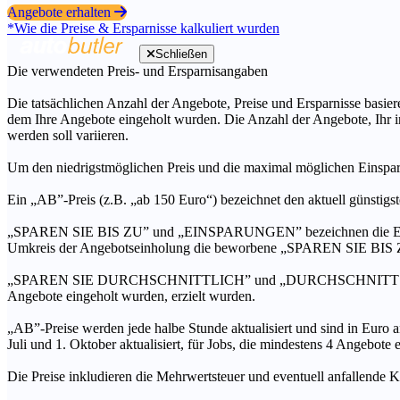
Angebote erhalten
*Wie die Preise & Ersparnisse kalkuliert wurden
Schließen
Die verwendeten Preis- und Ersparnisangaben
Die tatsächlichen Anzahl der Angebote, Preise und Ersparnisse basiere
dem Ihre Angebote eingeholt wurden. Die Anzahl der Angebote, Ihr i
werden soll variieren.
Um den niedrigstmöglichen Preis und die maximal möglichen Einspar
Ein „AB”-Preis (z.B. „ab 150 Euro“) bezeichnet den aktuell günstigs
„SPAREN SIE BIS ZU” und „EINSPARUNGEN” bezeichnen die Ersparni
Umkreis der Angebotseinholung die beworbene „SPAREN SIE BIS ZU
„SPAREN SIE DURCHSCHNITTLICH” und „DURCHSCHNITTSPREIS” bezei
Angebote eingeholt wurden, erzielt wurden.
„AB”-Preise werden jede halbe Stunde aktualisiert und sind in Euro a
Juli und 1. Oktober aktualisiert, für Jobs, die mindestens 4 Angebote
Die Preise inkludieren die Mehrwertsteuer und eventuell anfallende K