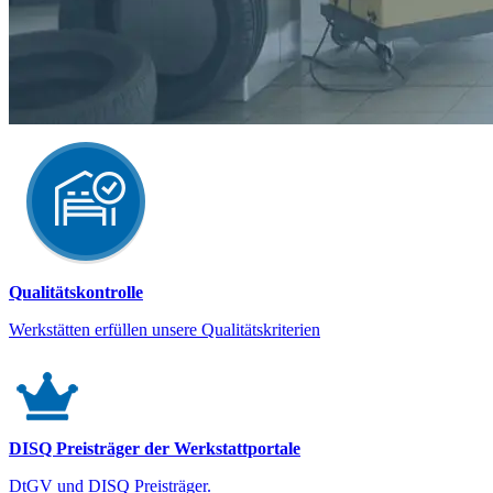
Qualitätskontrolle
Werkstätten erfüllen unsere Qualitätskriterien
DISQ Preisträger der Werkstattportale
DtGV und DISQ Preisträger.