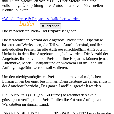
inkl. Filter, Nachfüllen von bis zu 5 Liter Motoröl und eine
vollständige Überprüfung Ihres Autos anhand von 46 visuellen
Kontrollpunkten
*Wie die Preise & Ersparnisse kalkuliert wurden
Schließen
Die verwendeten Preis- und Ersparnisangaben
Die tatsächlichen Anzahl der Angebote, Preise und Ersparnisse
basieren auf Werkstätten, die Teil von Autobutler sind, und ihren
individuellen Preisen für alle Aufträge einschließlich Angebote im
Umkreis, in dem Ihre Angebote eingeholt wurden. Die Anzahl der
Angebote, Ihr individueller Preis und Ihre Ersparnis können je nach
Automarke, Modell, Baujahr und an welchem Ort im Land Ihr
Auftrag ausgeführt werden soll variieren.
Um den niedrigstmöglichen Preis und die maximal möglichen
Einsparungen bei einer bestimmten Dienstleistung zu sehen, muss in
der Angebotsübersicht „Das ganze Land“ ausgewählt werden.
Ein „AB”-Preis (z.B. „ab 150 Euro“) bezeichnet den aktuell
günstigsten verfügbaren Preis für dieselbe Art von Auftrag von
Werkstätten im ganzen Land.
„SPAREN SIE BIS ZU” und „EINSPARUNGEN” bezeichnen die