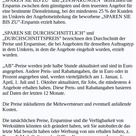
„SPAREN SIE BIS ZU” und „EINSPARUNGEN” bezeichnen die
Ersparnis zwischen dem günstigsten und dem teuersten Angebot für
eine bestimmte Dienstleistung, bei der mindestens 25 % der Kunden
im Umkreis der Angebotseinholung die beworbene „SPAREN SIE
BIS ZU”-Ersparnis erzielt haben.
„SPAREN SIE DURCHSCHNITTLICH” und
„DURCHSCHNITTSPREIS” bezeichnen den Durchschnitt der
Preise und Ersparnisse, die bei Angeboten für denselben Auftragstyp
in dem Umkreis, in dem die Angebote eingeholt wurden, erzielt
wurden.
„AB”-Preise werden jede halbe Stunde aktualisiert und sind in Euro
angegeben. Andere Preis- und Rabattangaben, die in Euro oder in
Prozent angegeben sind, werden vierteljährlich am 1. Januar, 1.
April, 1. Juli und 1. Oktober aktualisiert, für Jobs, die mindestens 4
Angebote erhalten haben. Diese Preis- und Rabattangaben basieren
auf Daten der letzten 12 Monate.
Die Preise inkludieren die Mehrwertsteuer und eventuell anfallende
Kosten.
Die tatsächlichen Preise, Ersparnisse und die Verfügbarkeit von
Werkstätten könnten sich geändert haben, seit Sie autobutler.de das
letzte Mal besucht haben oder Werbung von uns erhalten haben, z.