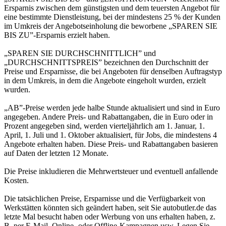
Ersparnis zwischen dem günstigsten und dem teuersten Angebot für
eine bestimmte Dienstleistung, bei der mindestens 25 % der Kunden
im Umkreis der Angebotseinholung die beworbene „SPAREN SIE
BIS ZU”-Ersparnis erzielt haben.
„SPAREN SIE DURCHSCHNITTLICH” und
„DURCHSCHNITTSPREIS” bezeichnen den Durchschnitt der
Preise und Ersparnisse, die bei Angeboten für denselben Auftragstyp
in dem Umkreis, in dem die Angebote eingeholt wurden, erzielt
wurden.
„AB”-Preise werden jede halbe Stunde aktualisiert und sind in Euro
angegeben. Andere Preis- und Rabattangaben, die in Euro oder in
Prozent angegeben sind, werden vierteljährlich am 1. Januar, 1.
April, 1. Juli und 1. Oktober aktualisiert, für Jobs, die mindestens 4
Angebote erhalten haben. Diese Preis- und Rabattangaben basieren
auf Daten der letzten 12 Monate.
Die Preise inkludieren die Mehrwertsteuer und eventuell anfallende
Kosten.
Die tatsächlichen Preise, Ersparnisse und die Verfügbarkeit von
Werkstätten könnten sich geändert haben, seit Sie autobutler.de das
letzte Mal besucht haben oder Werbung von uns erhalten haben, z.
B. per E-Mail, Online- oder Offline-Kampagnen usw. Legen Sie