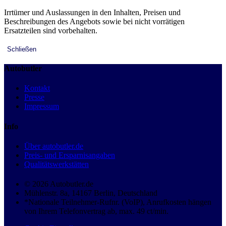
Irrtümer und Auslassungen in den Inhalten, Preisen und
Beschreibungen des Angebots sowie bei nicht vorrätigen
Ersatzteilen sind vorbehalten.
Schließen
Autobutler
Kontakt
Presse
Impressum
Info
Über autobutler.de
Preis- und Ersparnisangaben
Qualitätswerkstätten
© 2026 Autobutler.de
Mühlenstr. 8a, 14167 Berlin, Deutschland
*Nationale Teilnehmer-Rufnr. (VoIP), Anrufkosten hängen
von Ihrem Telefonvertrag ab, max. 49 ct/min.