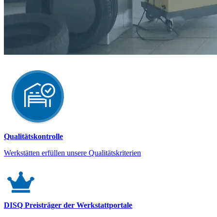
Qualitätskontrolle
Werkstätten erfüllen unsere Qualitätskriterien
DISQ Preisträger der Werkstattportale