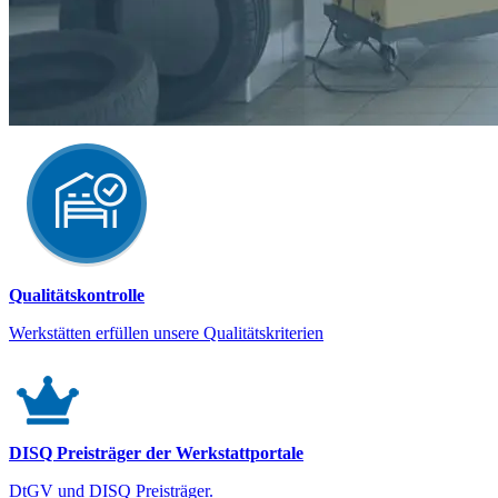
Qualitätskontrolle
Werkstätten erfüllen unsere Qualitätskriterien
DISQ Preisträger der Werkstattportale
DtGV und DISQ Preisträger.