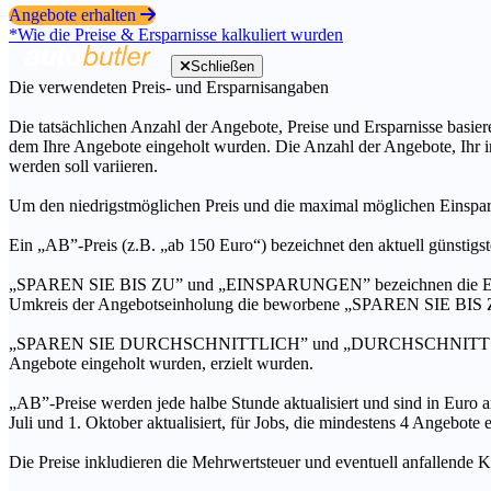
Angebote erhalten
*Wie die Preise & Ersparnisse kalkuliert wurden
Schließen
Die verwendeten Preis- und Ersparnisangaben
Die tatsächlichen Anzahl der Angebote, Preise und Ersparnisse basiere
dem Ihre Angebote eingeholt wurden. Die Anzahl der Angebote, Ihr i
werden soll variieren.
Um den niedrigstmöglichen Preis und die maximal möglichen Einspar
Ein „AB”-Preis (z.B. „ab 150 Euro“) bezeichnet den aktuell günstigs
„SPAREN SIE BIS ZU” und „EINSPARUNGEN” bezeichnen die Ersparni
Umkreis der Angebotseinholung die beworbene „SPAREN SIE BIS ZU
„SPAREN SIE DURCHSCHNITTLICH” und „DURCHSCHNITTSPREIS” bezei
Angebote eingeholt wurden, erzielt wurden.
„AB”-Preise werden jede halbe Stunde aktualisiert und sind in Euro a
Juli und 1. Oktober aktualisiert, für Jobs, die mindestens 4 Angebote
Die Preise inkludieren die Mehrwertsteuer und eventuell anfallende K