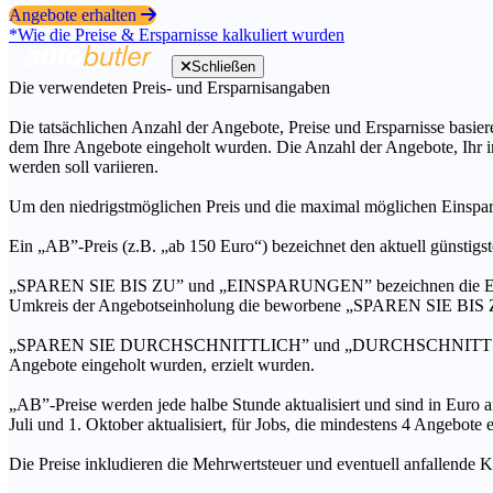
Angebote erhalten
*Wie die Preise & Ersparnisse kalkuliert wurden
Schließen
Die verwendeten Preis- und Ersparnisangaben
Die tatsächlichen Anzahl der Angebote, Preise und Ersparnisse basiere
dem Ihre Angebote eingeholt wurden. Die Anzahl der Angebote, Ihr i
werden soll variieren.
Um den niedrigstmöglichen Preis und die maximal möglichen Einspar
Ein „AB”-Preis (z.B. „ab 150 Euro“) bezeichnet den aktuell günstigs
„SPAREN SIE BIS ZU” und „EINSPARUNGEN” bezeichnen die Ersparni
Umkreis der Angebotseinholung die beworbene „SPAREN SIE BIS ZU
„SPAREN SIE DURCHSCHNITTLICH” und „DURCHSCHNITTSPREIS” bezei
Angebote eingeholt wurden, erzielt wurden.
„AB”-Preise werden jede halbe Stunde aktualisiert und sind in Euro a
Juli und 1. Oktober aktualisiert, für Jobs, die mindestens 4 Angebote
Die Preise inkludieren die Mehrwertsteuer und eventuell anfallende K