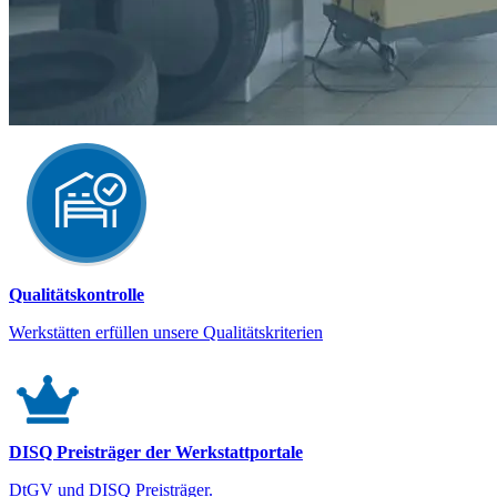
Qualitätskontrolle
Werkstätten erfüllen unsere Qualitätskriterien
DISQ Preisträger der Werkstattportale
DtGV und DISQ Preisträger.