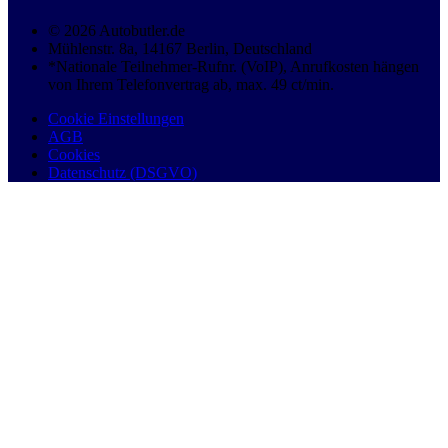
© 2026 Autobutler.de
Mühlenstr. 8a, 14167 Berlin, Deutschland
*Nationale Teilnehmer-Rufnr. (VoIP), Anrufkosten hängen
von Ihrem Telefonvertrag ab, max. 49 ct/min.
Cookie Einstellungen
AGB
Cookies
Datenschutz (DSGVO)