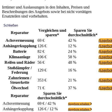
Irrtümer und Auslassungen in den Inhalten, Preisen und
Beschreibungen des Angebots sowie bei nicht vorrätigen
Ersatzteilen sind vorbehalten.
Schließen
Vergleichen und
Sparen Sie
Reparatur
sparen*
durchschnittlich*
Achsvermessung
69 €
42 %
Angebot
Anhängerkupplung
126 €
12 %
Angebot
Batterie
82 €
24 %
Angebot
Klimaanlage
106 €
58 %
Angebot
Reifen und Räder
56 €
48 %
Angebot
Stoßdämpfer /
129 €
16 %
Angebot
Federung
Zahnriemen /
353 €
21 %
Angebot
Steuerkette
Ölwechsel
71 €
37 %
Angebot
Sparen Sie
Reparatur
durchschnittlich*
Achsvermessung
69 € / 42 %
Angebote erhalten
Anhängerkupplung
126 € / 12 %
Angebote erhalten