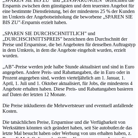
„SPAREN SIE BIS ZU” und „EINSPARUNGEN” bezeichnen die
Ersparnis zwischen dem günstigsten und dem teuersten Angebot für
eine bestimmte Dienstleistung, bei der mindestens 25 % der Kunden
im Umkreis der Angebotseinholung die beworbene „SPAREN SIE
BIS ZU”-Ersparnis erzielt haben.
„SPAREN SIE DURCHSCHNITTLICH” und
„DURCHSCHNITTSPREIS” bezeichnen den Durchschnitt der
Preise und Ersparnisse, die bei Angeboten für denselben Auftragstyp
in dem Umkreis, in dem die Angebote eingeholt wurden, erzielt
wurden.
„AB”-Preise werden jede halbe Stunde aktualisiert und sind in Euro
angegeben. Andere Preis- und Rabattangaben, die in Euro oder in
Prozent angegeben sind, werden vierteljährlich am 1. Januar, 1.
April, 1. Juli und 1. Oktober aktualisiert, für Jobs, die mindestens 4
Angebote erhalten haben. Diese Preis- und Rabattangaben basieren
auf Daten der letzten 12 Monate.
Die Preise inkludieren die Mehrwertsteuer und eventuell anfallende
Kosten.
Die tatsächlichen Preise, Ersparnisse und die Verfügbarkeit von
Werkstätten könnten sich geändert haben, seit Sie autobutler.de das
letzte Mal besucht haben oder Werbung von uns erhalten haben, z.