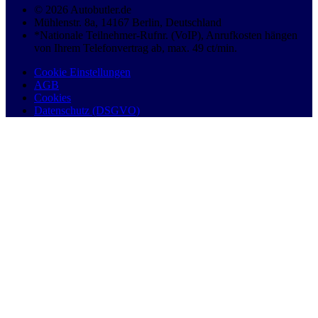
© 2026 Autobutler.de
Mühlenstr. 8a, 14167 Berlin, Deutschland
*Nationale Teilnehmer-Rufnr. (VoIP), Anrufkosten hängen
von Ihrem Telefonvertrag ab, max. 49 ct/min.
Cookie Einstellungen
AGB
Cookies
Datenschutz (DSGVO)