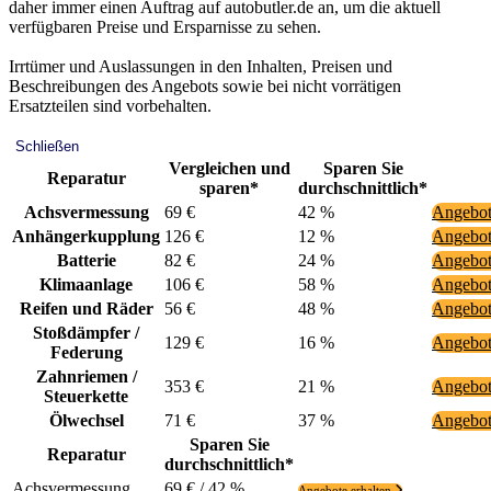
daher immer einen Auftrag auf autobutler.de an, um die aktuell
verfügbaren Preise und Ersparnisse zu sehen.
Irrtümer und Auslassungen in den Inhalten, Preisen und
Beschreibungen des Angebots sowie bei nicht vorrätigen
Ersatzteilen sind vorbehalten.
Schließen
Vergleichen und
Sparen Sie
Reparatur
sparen*
durchschnittlich*
Achsvermessung
69 €
42 %
Angebot
Anhängerkupplung
126 €
12 %
Angebot
Batterie
82 €
24 %
Angebot
Klimaanlage
106 €
58 %
Angebot
Reifen und Räder
56 €
48 %
Angebot
Stoßdämpfer /
129 €
16 %
Angebot
Federung
Zahnriemen /
353 €
21 %
Angebot
Steuerkette
Ölwechsel
71 €
37 %
Angebot
Sparen Sie
Reparatur
durchschnittlich*
Achsvermessung
69 € / 42 %
Angebote erhalten