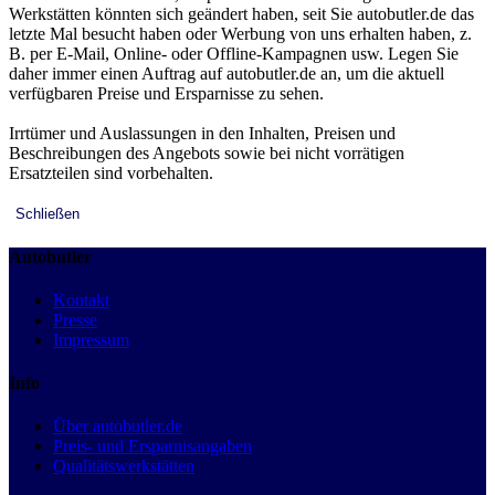
Werkstätten könnten sich geändert haben, seit Sie autobutler.de das
letzte Mal besucht haben oder Werbung von uns erhalten haben, z.
B. per E-Mail, Online- oder Offline-Kampagnen usw. Legen Sie
daher immer einen Auftrag auf autobutler.de an, um die aktuell
verfügbaren Preise und Ersparnisse zu sehen.
Irrtümer und Auslassungen in den Inhalten, Preisen und
Beschreibungen des Angebots sowie bei nicht vorrätigen
Ersatzteilen sind vorbehalten.
Schließen
Autobutler
Kontakt
Presse
Impressum
Info
Über autobutler.de
Preis- und Ersparnisangaben
Qualitätswerkstätten