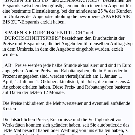
„SPAREN SIE BIS ZU” und „EINSPARUNGEN” bezeichnen die
Ersparnis zwischen dem günstigsten und dem teuersten Angebot für
eine bestimmte Dienstleistung, bei der mindestens 25 % der Kunden
im Umkreis der Angebotseinholung die beworbene „SPAREN SIE
BIS ZU”-Ersparnis erzielt haben.
„SPAREN SIE DURCHSCHNITTLICH” und
„DURCHSCHNITTSPREIS” bezeichnen den Durchschnitt der
Preise und Ersparnisse, die bei Angeboten für denselben Auftragstyp
in dem Umkreis, in dem die Angebote eingeholt wurden, erzielt
wurden.
„AB”-Preise werden jede halbe Stunde aktualisiert und sind in Euro
angegeben. Andere Preis- und Rabattangaben, die in Euro oder in
Prozent angegeben sind, werden vierteljährlich am 1. Januar, 1.
April, 1. Juli und 1. Oktober aktualisiert, für Jobs, die mindestens 4
Angebote erhalten haben. Diese Preis- und Rabattangaben basieren
auf Daten der letzten 12 Monate.
Die Preise inkludieren die Mehrwertsteuer und eventuell anfallende
Kosten.
Die tatsächlichen Preise, Ersparnisse und die Verfügbarkeit von
Werkstätten könnten sich geändert haben, seit Sie autobutler.de das
letzte Mal besucht haben oder Werbung von uns erhalten haben, z.