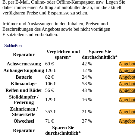
B. per E-Mail, Online- oder Offline-Kampagnen usw. Legen Sie
daher immer einen Auftrag auf autobutler.de an, um die aktuell
verfügbaren Preise und Ersparnisse zu sehen.
Irrtümer und Auslassungen in den Inhalten, Preisen und
Beschreibungen des Angebots sowie bei nicht vorrätigen
Ersatzteilen sind vorbehalten.
Schließen
Vergleichen und
Sparen Sie
Reparatur
sparen*
durchschnittlich*
Achsvermessung
69 €
42 %
Angebot
Anhängerkupplung
126 €
12 %
Angebot
Batterie
82 €
24 %
Angebot
Klimaanlage
106 €
58 %
Angebot
Reifen und Räder
56 €
48 %
Angebot
Stoßdämpfer /
129 €
16 %
Angebot
Federung
Zahnriemen /
353 €
21 %
Angebot
Steuerkette
Ölwechsel
71 €
37 %
Angebot
Sparen Sie
Reparatur
durchschnittlich*