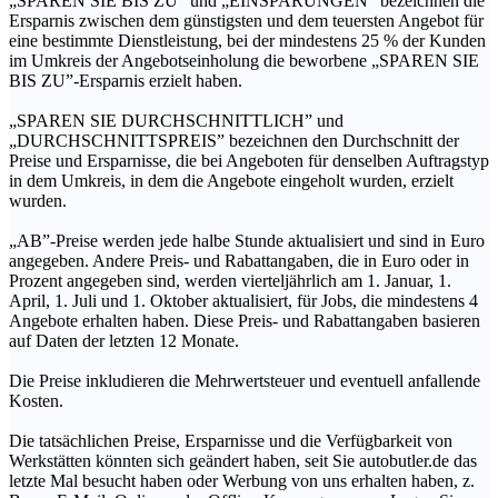
„SPAREN SIE BIS ZU” und „EINSPARUNGEN” bezeichnen die
Ersparnis zwischen dem günstigsten und dem teuersten Angebot für
eine bestimmte Dienstleistung, bei der mindestens 25 % der Kunden
im Umkreis der Angebotseinholung die beworbene „SPAREN SIE
BIS ZU”-Ersparnis erzielt haben.
„SPAREN SIE DURCHSCHNITTLICH” und
„DURCHSCHNITTSPREIS” bezeichnen den Durchschnitt der
Preise und Ersparnisse, die bei Angeboten für denselben Auftragstyp
in dem Umkreis, in dem die Angebote eingeholt wurden, erzielt
wurden.
„AB”-Preise werden jede halbe Stunde aktualisiert und sind in Euro
angegeben. Andere Preis- und Rabattangaben, die in Euro oder in
Prozent angegeben sind, werden vierteljährlich am 1. Januar, 1.
April, 1. Juli und 1. Oktober aktualisiert, für Jobs, die mindestens 4
Angebote erhalten haben. Diese Preis- und Rabattangaben basieren
auf Daten der letzten 12 Monate.
Die Preise inkludieren die Mehrwertsteuer und eventuell anfallende
Kosten.
Die tatsächlichen Preise, Ersparnisse und die Verfügbarkeit von
Werkstätten könnten sich geändert haben, seit Sie autobutler.de das
letzte Mal besucht haben oder Werbung von uns erhalten haben, z.