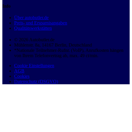
Info
Über autobutler.de
Preis- und Ersparnisangaben
Qualitätswerkstätten
© 2026 Autobutler.de
Mühlenstr. 8a, 14167 Berlin, Deutschland
*Nationale Teilnehmer-Rufnr. (VoIP), Anrufkosten hängen
von Ihrem Telefonvertrag ab, max. 49 ct/min.
Cookie Einstellungen
AGB
Cookies
Datenschutz (DSGVO)