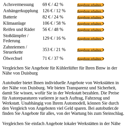
Achsvermessung
69 € / 42 %
Angebote erhalten
Anhängerkupplung
126 € / 12 %
Angebote erhalten
Batterie
82 € / 24 %
Angebote erhalten
Klimaanlage
106 € / 58 %
Angebote erhalten
Reifen und Räder
56 € / 48 %
Angebote erhalten
Stoßdämpfer /
129 € / 16 %
Angebote erhalten
Federung
Zahnriemen /
353 € / 21 %
Angebote erhalten
Steuerkette
Ölwechsel
71 € / 37 %
Angebote erhalten
Vergleichen Sie Angebote für Kühlerlüfter für Ihren Bmw in der
Nähe von Duisburg
Autobutler bietet Ihnen individuelle Angebote von Werkstätten in
der Nähe von Duisburg. Wir bieten Transparenz und Sicherheit,
damit Sie wissen, wofür Sie in der Werkstatt bezahlen. Die Preise
für Autoreparaturen variieren je nach Auftrag, Fahrzeug und
Werkstatt. Unabhängig von Ihrem Automodell, können Sie durch
den Vergleich von Angeboten viel Geld sparen. Bei autobutler.de
finden Sie Angebote für alles, von der Wartung bis zum Steinschlag.
Vergleichen Sie einfach Angebote lokaler Werkstätten in der Nähe