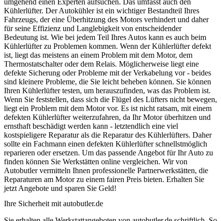
umgehend einen Experten aufsuchen. Das umfasst auch den
Kühlerlüfter. Der Autokühler ist ein wichtiger Bestandteil Ihres
Fahrzeugs, der eine Überhitzung des Motors verhindert und daher
für seine Effizienz und Langlebigkeit von entscheidender
Bedeutung ist. Wie bei jedem Teil Ihres Autos kann es auch beim
Kühlerlüfter zu Problemen kommen. Wenn der Kühlerlüfter defekt
ist, liegt das meistens an einem Problem mit dem Motor, dem
Thermostatschalter oder dem Relais. Möglicherweise liegt eine
defekte Sicherung oder Probleme mit der Verkabelung vor - beides
sind kleinere Probleme, die Sie leicht beheben können. Sie können
Ihren Kühlerlüfter testen, um herauszufinden, was das Problem ist.
Wenn Sie feststellen, dass sich die Flügel des Lüfters nicht bewegen,
liegt ein Problem mit dem Motor vor. Es ist nicht ratsam, mit einem
defekten Kühlerlüfter weiterzufahren, da Ihr Motor überhitzen und
ernsthaft beschädigt werden kann - letztendlich eine viel
kostspieligere Reparatur als die Reparatur des Kühlerlüfters. Daher
sollte ein Fachmann einen defekten Kühlerlüfter schnellstmöglich
reparieren oder ersetzen. Um das passende Angebot für Ihr Auto zu
finden können Sie Werkstätten online vergleichen. Wir von
Autobutler vermitteln Ihnen professionelle Partnerwerkstätten, die
Reparaturen am Motor zu einem fairen Preis bieten. Erhalten Sie
jetzt Angebote und sparen Sie Geld!
Ihre Sicherheit mit autobutler.de
Sie erhalten alle Werkstattangeboten von autobutler.de schriftlich. So