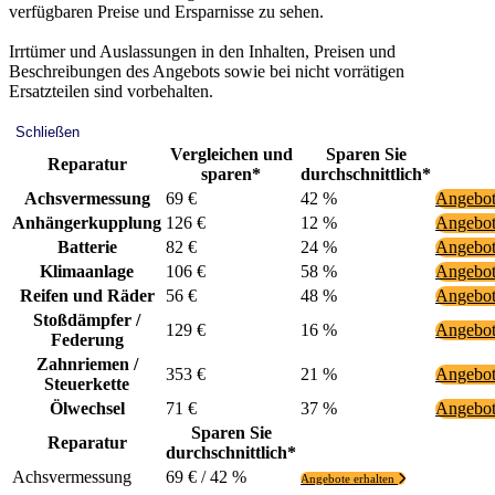
verfügbaren Preise und Ersparnisse zu sehen.
Irrtümer und Auslassungen in den Inhalten, Preisen und
Beschreibungen des Angebots sowie bei nicht vorrätigen
Ersatzteilen sind vorbehalten.
Schließen
Vergleichen und
Sparen Sie
Reparatur
sparen*
durchschnittlich*
Achsvermessung
69 €
42 %
Angebot
Anhängerkupplung
126 €
12 %
Angebot
Batterie
82 €
24 %
Angebot
Klimaanlage
106 €
58 %
Angebot
Reifen und Räder
56 €
48 %
Angebot
Stoßdämpfer /
129 €
16 %
Angebot
Federung
Zahnriemen /
353 €
21 %
Angebot
Steuerkette
Ölwechsel
71 €
37 %
Angebot
Sparen Sie
Reparatur
durchschnittlich*
Achsvermessung
69 € / 42 %
Angebote erhalten