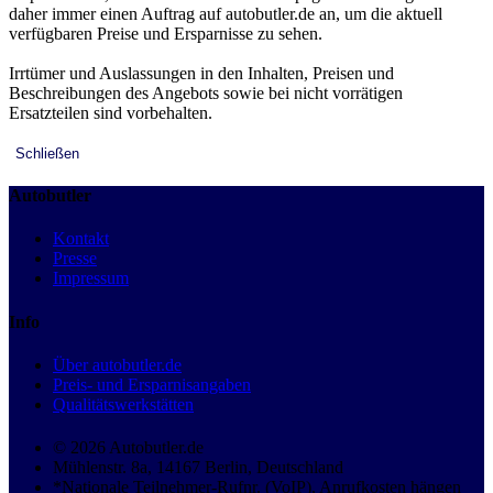
daher immer einen Auftrag auf autobutler.de an, um die aktuell
verfügbaren Preise und Ersparnisse zu sehen.
Irrtümer und Auslassungen in den Inhalten, Preisen und
Beschreibungen des Angebots sowie bei nicht vorrätigen
Ersatzteilen sind vorbehalten.
Schließen
Autobutler
Kontakt
Presse
Impressum
Info
Über autobutler.de
Preis- und Ersparnisangaben
Qualitätswerkstätten
© 2026 Autobutler.de
Mühlenstr. 8a, 14167 Berlin, Deutschland
*Nationale Teilnehmer-Rufnr. (VoIP), Anrufkosten hängen