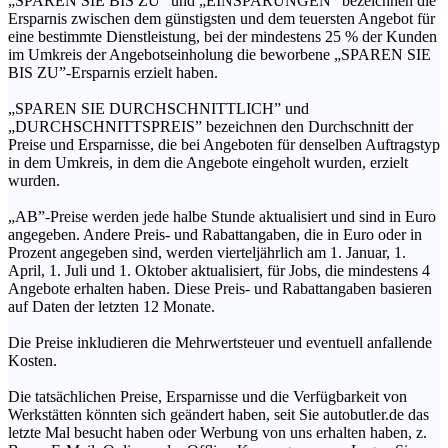
„SPAREN SIE BIS ZU” und „EINSPARUNGEN” bezeichnen die
Ersparnis zwischen dem günstigsten und dem teuersten Angebot für
eine bestimmte Dienstleistung, bei der mindestens 25 % der Kunden
im Umkreis der Angebotseinholung die beworbene „SPAREN SIE
BIS ZU”-Ersparnis erzielt haben.
„SPAREN SIE DURCHSCHNITTLICH” und
„DURCHSCHNITTSPREIS” bezeichnen den Durchschnitt der
Preise und Ersparnisse, die bei Angeboten für denselben Auftragstyp
in dem Umkreis, in dem die Angebote eingeholt wurden, erzielt
wurden.
„AB”-Preise werden jede halbe Stunde aktualisiert und sind in Euro
angegeben. Andere Preis- und Rabattangaben, die in Euro oder in
Prozent angegeben sind, werden vierteljährlich am 1. Januar, 1.
April, 1. Juli und 1. Oktober aktualisiert, für Jobs, die mindestens 4
Angebote erhalten haben. Diese Preis- und Rabattangaben basieren
auf Daten der letzten 12 Monate.
Die Preise inkludieren die Mehrwertsteuer und eventuell anfallende
Kosten.
Die tatsächlichen Preise, Ersparnisse und die Verfügbarkeit von
Werkstätten könnten sich geändert haben, seit Sie autobutler.de das
letzte Mal besucht haben oder Werbung von uns erhalten haben, z.