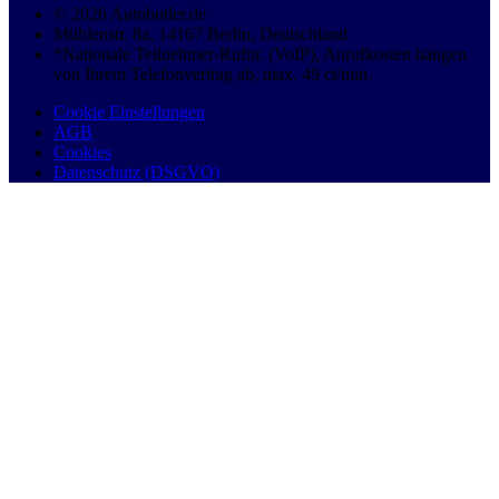
© 2026 Autobutler.de
Mühlenstr. 8a, 14167 Berlin, Deutschland
*Nationale Teilnehmer-Rufnr. (VoIP), Anrufkosten hängen
von Ihrem Telefonvertrag ab, max. 49 ct/min.
Cookie Einstellungen
AGB
Cookies
Datenschutz (DSGVO)