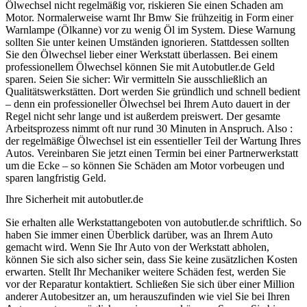
Ölwechsel nicht regelmäßig vor, riskieren Sie einen Schaden am
Motor. Normalerweise warnt Ihr Bmw Sie frühzeitig in Form einer
Warnlampe (Ölkanne) vor zu wenig Öl im System. Diese Warnung
sollten Sie unter keinen Umständen ignorieren. Stattdessen sollten
Sie den Ölwechsel lieber einer Werkstatt überlassen. Bei einem
professionellem Ölwechsel können Sie mit Autobutler.de Geld
sparen. Seien Sie sicher: Wir vermitteln Sie ausschließlich an
Qualitätswerkstätten. Dort werden Sie gründlich und schnell bedient
– denn ein professioneller Ölwechsel bei Ihrem Auto dauert in der
Regel nicht sehr lange und ist außerdem preiswert. Der gesamte
Arbeitsprozess nimmt oft nur rund 30 Minuten in Anspruch. Also :
der regelmäßige Ölwechsel ist ein essentieller Teil der Wartung Ihres
Autos. Vereinbaren Sie jetzt einen Termin bei einer Partnerwerkstatt
um die Ecke – so können Sie Schäden am Motor vorbeugen und
sparen langfristig Geld.
Ihre Sicherheit mit autobutler.de
Sie erhalten alle Werkstattangeboten von autobutler.de schriftlich. So
haben Sie immer einen Überblick darüber, was an Ihrem Auto
gemacht wird. Wenn Sie Ihr Auto von der Werkstatt abholen,
können Sie sich also sicher sein, dass Sie keine zusätzlichen Kosten
erwarten. Stellt Ihr Mechaniker weitere Schäden fest, werden Sie
vor der Reparatur kontaktiert. Schließen Sie sich über einer Million
anderer Autobesitzer an, um herauszufinden wie viel Sie bei Ihren