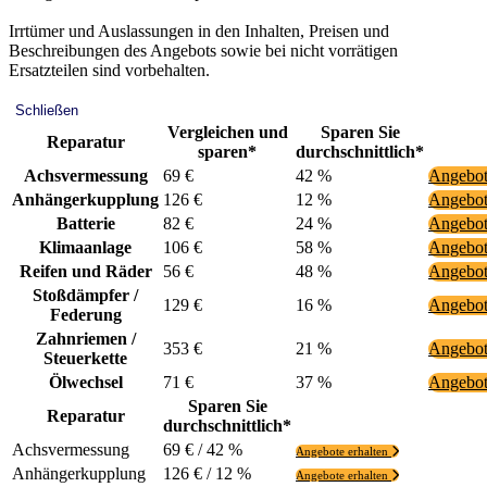
Irrtümer und Auslassungen in den Inhalten, Preisen und
Beschreibungen des Angebots sowie bei nicht vorrätigen
Ersatzteilen sind vorbehalten.
Schließen
Vergleichen und
Sparen Sie
Reparatur
sparen*
durchschnittlich*
Achsvermessung
69 €
42 %
Angebot
Anhängerkupplung
126 €
12 %
Angebot
Batterie
82 €
24 %
Angebot
Klimaanlage
106 €
58 %
Angebot
Reifen und Räder
56 €
48 %
Angebot
Stoßdämpfer /
129 €
16 %
Angebot
Federung
Zahnriemen /
353 €
21 %
Angebot
Steuerkette
Ölwechsel
71 €
37 %
Angebot
Sparen Sie
Reparatur
durchschnittlich*
Achsvermessung
69 € / 42 %
Angebote erhalten
Anhängerkupplung
126 € / 12 %
Angebote erhalten