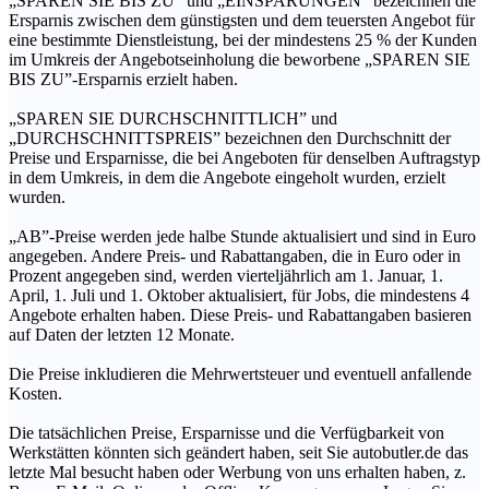
„SPAREN SIE BIS ZU” und „EINSPARUNGEN” bezeichnen die
Ersparnis zwischen dem günstigsten und dem teuersten Angebot für
eine bestimmte Dienstleistung, bei der mindestens 25 % der Kunden
im Umkreis der Angebotseinholung die beworbene „SPAREN SIE
BIS ZU”-Ersparnis erzielt haben.
„SPAREN SIE DURCHSCHNITTLICH” und
„DURCHSCHNITTSPREIS” bezeichnen den Durchschnitt der
Preise und Ersparnisse, die bei Angeboten für denselben Auftragstyp
in dem Umkreis, in dem die Angebote eingeholt wurden, erzielt
wurden.
„AB”-Preise werden jede halbe Stunde aktualisiert und sind in Euro
angegeben. Andere Preis- und Rabattangaben, die in Euro oder in
Prozent angegeben sind, werden vierteljährlich am 1. Januar, 1.
April, 1. Juli und 1. Oktober aktualisiert, für Jobs, die mindestens 4
Angebote erhalten haben. Diese Preis- und Rabattangaben basieren
auf Daten der letzten 12 Monate.
Die Preise inkludieren die Mehrwertsteuer und eventuell anfallende
Kosten.
Die tatsächlichen Preise, Ersparnisse und die Verfügbarkeit von
Werkstätten könnten sich geändert haben, seit Sie autobutler.de das
letzte Mal besucht haben oder Werbung von uns erhalten haben, z.