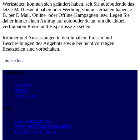
Werkstätten könnten sich geändert haben, seit Sie autobutler.de das
letzte Mal besucht haben oder Werbung von uns erhalten haben, z.
B. per E-Mail, Online- oder Offline-Kampagnen usw. Legen Sie
daher immer einen Auftrag auf autobutler.de an, um die aktuell
verfügbaren Preise und Ersparnisse zu sehen.
Irrtümer und Auslassungen in den Inhalten, Preisen und
Beschreibungen des Angebots sowie bei nicht vorrätigen
Ersatzteilen sind vorbehalten.
Schließen
Autobutler
Kontakt
Presse
Impressum
Info
Über autobutler.de
Preis- und Ersparnisangaben
Qualitätswerkstätten