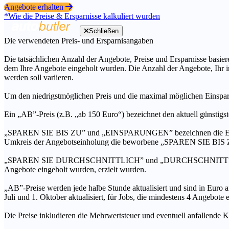
Angebote erhalten
*Wie die Preise & Ersparnisse kalkuliert wurden
Schließen
Die verwendeten Preis- und Ersparnisangaben
Die tatsächlichen Anzahl der Angebote, Preise und Ersparnisse basiere
dem Ihre Angebote eingeholt wurden. Die Anzahl der Angebote, Ihr i
werden soll variieren.
Um den niedrigstmöglichen Preis und die maximal möglichen Einspar
Ein „AB”-Preis (z.B. „ab 150 Euro“) bezeichnet den aktuell günstigs
„SPAREN SIE BIS ZU” und „EINSPARUNGEN” bezeichnen die Ersparni
Umkreis der Angebotseinholung die beworbene „SPAREN SIE BIS ZU
„SPAREN SIE DURCHSCHNITTLICH” und „DURCHSCHNITTSPREIS” bezei
Angebote eingeholt wurden, erzielt wurden.
„AB”-Preise werden jede halbe Stunde aktualisiert und sind in Euro a
Juli und 1. Oktober aktualisiert, für Jobs, die mindestens 4 Angebote
Die Preise inkludieren die Mehrwertsteuer und eventuell anfallende K