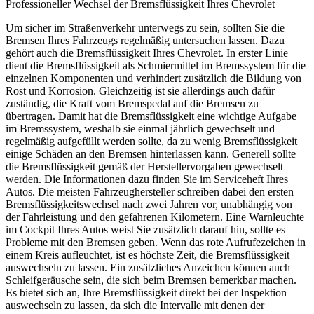
Professioneller Wechsel der Bremsflüssigkeit Ihres Chevrolet
Um sicher im Straßenverkehr unterwegs zu sein, sollten Sie die
Bremsen Ihres Fahrzeugs regelmäßig untersuchen lassen. Dazu
gehört auch die Bremsflüssigkeit Ihres Chevrolet. In erster Linie
dient die Bremsflüssigkeit als Schmiermittel im Bremssystem für die
einzelnen Komponenten und verhindert zusätzlich die Bildung von
Rost und Korrosion. Gleichzeitig ist sie allerdings auch dafür
zuständig, die Kraft vom Bremspedal auf die Bremsen zu
übertragen. Damit hat die Bremsflüssigkeit eine wichtige Aufgabe
im Bremssystem, weshalb sie einmal jährlich gewechselt und
regelmäßig aufgefüllt werden sollte, da zu wenig Bremsflüssigkeit
einige Schäden an den Bremsen hinterlassen kann. Generell sollte
die Bremsflüssigkeit gemäß der Herstellervorgaben gewechselt
werden. Die Informationen dazu finden Sie im Serviceheft Ihres
Autos. Die meisten Fahrzeughersteller schreiben dabei den ersten
Bremsflüssigkeitswechsel nach zwei Jahren vor, unabhängig von
der Fahrleistung und den gefahrenen Kilometern. Eine Warnleuchte
im Cockpit Ihres Autos weist Sie zusätzlich darauf hin, sollte es
Probleme mit den Bremsen geben. Wenn das rote Aufrufezeichen in
einem Kreis aufleuchtet, ist es höchste Zeit, die Bremsflüssigkeit
auswechseln zu lassen. Ein zusätzliches Anzeichen können auch
Schleifgeräusche sein, die sich beim Bremsen bemerkbar machen.
Es bietet sich an, Ihre Bremsflüssigkeit direkt bei der Inspektion
auswechseln zu lassen, da sich die Intervalle mit denen der