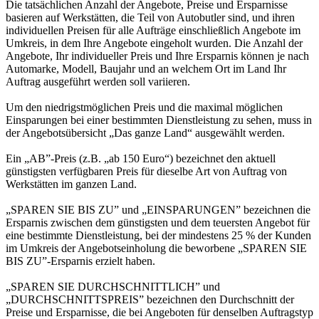
Die tatsächlichen Anzahl der Angebote, Preise und Ersparnisse
basieren auf Werkstätten, die Teil von Autobutler sind, und ihren
individuellen Preisen für alle Aufträge einschließlich Angebote im
Umkreis, in dem Ihre Angebote eingeholt wurden. Die Anzahl der
Angebote, Ihr individueller Preis und Ihre Ersparnis können je nach
Automarke, Modell, Baujahr und an welchem Ort im Land Ihr
Auftrag ausgeführt werden soll variieren.
Um den niedrigstmöglichen Preis und die maximal möglichen
Einsparungen bei einer bestimmten Dienstleistung zu sehen, muss in
der Angebotsübersicht „Das ganze Land“ ausgewählt werden.
Ein „AB”-Preis (z.B. „ab 150 Euro“) bezeichnet den aktuell
günstigsten verfügbaren Preis für dieselbe Art von Auftrag von
Werkstätten im ganzen Land.
„SPAREN SIE BIS ZU” und „EINSPARUNGEN” bezeichnen die
Ersparnis zwischen dem günstigsten und dem teuersten Angebot für
eine bestimmte Dienstleistung, bei der mindestens 25 % der Kunden
im Umkreis der Angebotseinholung die beworbene „SPAREN SIE
BIS ZU”-Ersparnis erzielt haben.
„SPAREN SIE DURCHSCHNITTLICH” und
„DURCHSCHNITTSPREIS” bezeichnen den Durchschnitt der
Preise und Ersparnisse, die bei Angeboten für denselben Auftragstyp