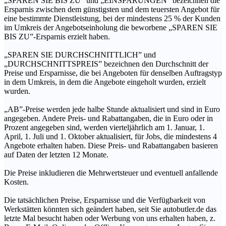
„SPAREN SIE BIS ZU” und „EINSPARUNGEN” bezeichnen die
Ersparnis zwischen dem günstigsten und dem teuersten Angebot für
eine bestimmte Dienstleistung, bei der mindestens 25 % der Kunden
im Umkreis der Angebotseinholung die beworbene „SPAREN SIE
BIS ZU”-Ersparnis erzielt haben.
„SPAREN SIE DURCHSCHNITTLICH” und
„DURCHSCHNITTSPREIS” bezeichnen den Durchschnitt der
Preise und Ersparnisse, die bei Angeboten für denselben Auftragstyp
in dem Umkreis, in dem die Angebote eingeholt wurden, erzielt
wurden.
„AB”-Preise werden jede halbe Stunde aktualisiert und sind in Euro
angegeben. Andere Preis- und Rabattangaben, die in Euro oder in
Prozent angegeben sind, werden vierteljährlich am 1. Januar, 1.
April, 1. Juli und 1. Oktober aktualisiert, für Jobs, die mindestens 4
Angebote erhalten haben. Diese Preis- und Rabattangaben basieren
auf Daten der letzten 12 Monate.
Die Preise inkludieren die Mehrwertsteuer und eventuell anfallende
Kosten.
Die tatsächlichen Preise, Ersparnisse und die Verfügbarkeit von
Werkstätten könnten sich geändert haben, seit Sie autobutler.de das
letzte Mal besucht haben oder Werbung von uns erhalten haben, z.