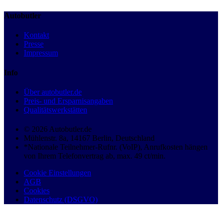
Autobutler
Kontakt
Presse
Impressum
Info
Über autobutler.de
Preis- und Ersparnisangaben
Qualitätswerkstätten
© 2026 Autobutler.de
Mühlenstr. 8a, 14167 Berlin, Deutschland
*Nationale Teilnehmer-Rufnr. (VoIP), Anrufkosten hängen
von Ihrem Telefonvertrag ab, max. 49 ct/min.
Cookie Einstellungen
AGB
Cookies
Datenschutz (DSGVO)