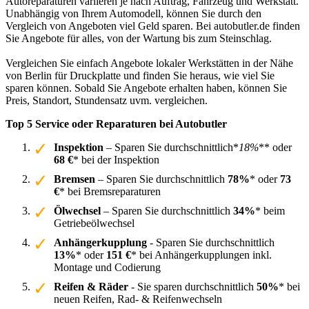
Autoreparaturen variieren je nach Auftrag, Fahrzeug und Werkstatt.
Unabhängig von Ihrem Automodell, können Sie durch den
Vergleich von Angeboten viel Geld sparen. Bei autobutler.de finden
Sie Angebote für alles, von der Wartung bis zum Steinschlag.
Vergleichen Sie einfach Angebote lokaler Werkstätten in der Nähe
von Berlin für Druckplatte und finden Sie heraus, wie viel Sie
sparen können. Sobald Sie Angebote erhalten haben, können Sie
Preis, Standort, Stundensatz uvm. vergleichen.
Top 5 Service oder Reparaturen bei Autobutler
Inspektion
– Sparen Sie durchschnittlich*
18%
** oder
68 €
* bei der Inspektion
Bremsen
– Sparen Sie durchschnittlich
78%
* oder
73
€
* bei Bremsreparaturen
Ölwechsel
– Sparen Sie durchschnittlich
34%
* beim
Getriebeölwechsel
Anhängerkupplung
- Sparen Sie durchschnittlich
13%
* oder
151 €
* bei Anhängerkupplungen inkl.
Montage und Codierung
Reifen & Räder
- Sie sparen durchschnittlich
50%
* bei
neuen Reifen, Rad- & Reifenwechseln