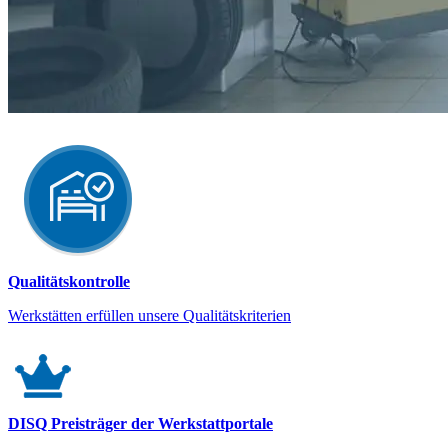
Qualitätskontrolle
Werkstätten erfüllen unsere Qualitätskriterien
DISQ Preisträger der Werkstattportale