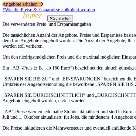
Angebote erhalten
*Wie die Preise & Ersparnisse kalkuliert wurden
Schließen
Die verwendeten Preis- und Ersparnisangaben
Die tatsächlichen Anzahl der Angebote, Preise und Ersparnisse basiere
dem Ihre Angebote eingeholt wurden. Die Anzahl der Angebote, Ihr i
werden soll variieren.
Um den niedrigstmöglichen Preis und die maximal möglichen Einspar
Ein „AB”-Preis (z.B. „ab 150 Euro“) bezeichnet den aktuell günstigs
„SPAREN SIE BIS ZU” und „EINSPARUNGEN” bezeichnen die Ersparni
Umkreis der Angebotseinholung die beworbene „SPAREN SIE BIS ZU
„SPAREN SIE DURCHSCHNITTLICH” und „DURCHSCHNITTSPREIS” bezei
Angebote eingeholt wurden, erzielt wurden.
„AB”-Preise werden jede halbe Stunde aktualisiert und sind in Euro a
Juli und 1. Oktober aktualisiert, für Jobs, die mindestens 4 Angebote
Die Preise inkludieren die Mehrwertsteuer und eventuell anfallende K