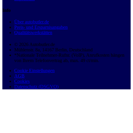
Info
Über autobutler.de
Preis- und Ersparnisangaben
Qualitätswerkstätten
© 2026 Autobutler.de
Mühlenstr. 8a, 14167 Berlin, Deutschland
*Nationale Teilnehmer-Rufnr. (VoIP), Anrufkosten hängen
von Ihrem Telefonvertrag ab, max. 49 ct/min.
Cookie Einstellungen
AGB
Cookies
Datenschutz (DSGVO)