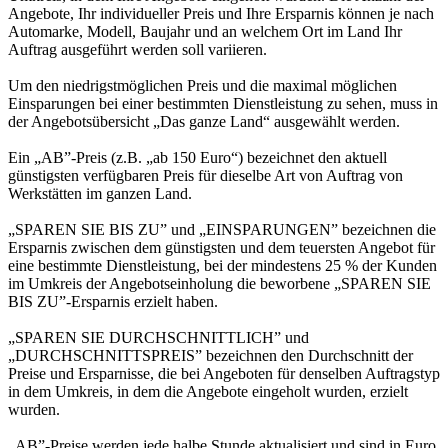
Angebote, Ihr individueller Preis und Ihre Ersparnis können je nach
Automarke, Modell, Baujahr und an welchem Ort im Land Ihr
Auftrag ausgeführt werden soll variieren.
Um den niedrigstmöglichen Preis und die maximal möglichen
Einsparungen bei einer bestimmten Dienstleistung zu sehen, muss in
der Angebotsübersicht „Das ganze Land“ ausgewählt werden.
Ein „AB”-Preis (z.B. „ab 150 Euro“) bezeichnet den aktuell
günstigsten verfügbaren Preis für dieselbe Art von Auftrag von
Werkstätten im ganzen Land.
„SPAREN SIE BIS ZU” und „EINSPARUNGEN” bezeichnen die
Ersparnis zwischen dem günstigsten und dem teuersten Angebot für
eine bestimmte Dienstleistung, bei der mindestens 25 % der Kunden
im Umkreis der Angebotseinholung die beworbene „SPAREN SIE
BIS ZU”-Ersparnis erzielt haben.
„SPAREN SIE DURCHSCHNITTLICH” und
„DURCHSCHNITTSPREIS” bezeichnen den Durchschnitt der
Preise und Ersparnisse, die bei Angeboten für denselben Auftragstyp
in dem Umkreis, in dem die Angebote eingeholt wurden, erzielt
wurden.
„AB”-Preise werden jede halbe Stunde aktualisiert und sind in Euro