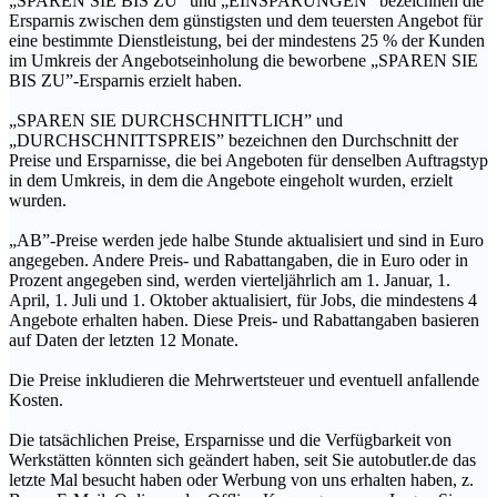
„SPAREN SIE BIS ZU” und „EINSPARUNGEN” bezeichnen die
Ersparnis zwischen dem günstigsten und dem teuersten Angebot für
eine bestimmte Dienstleistung, bei der mindestens 25 % der Kunden
im Umkreis der Angebotseinholung die beworbene „SPAREN SIE
BIS ZU”-Ersparnis erzielt haben.
„SPAREN SIE DURCHSCHNITTLICH” und
„DURCHSCHNITTSPREIS” bezeichnen den Durchschnitt der
Preise und Ersparnisse, die bei Angeboten für denselben Auftragstyp
in dem Umkreis, in dem die Angebote eingeholt wurden, erzielt
wurden.
„AB”-Preise werden jede halbe Stunde aktualisiert und sind in Euro
angegeben. Andere Preis- und Rabattangaben, die in Euro oder in
Prozent angegeben sind, werden vierteljährlich am 1. Januar, 1.
April, 1. Juli und 1. Oktober aktualisiert, für Jobs, die mindestens 4
Angebote erhalten haben. Diese Preis- und Rabattangaben basieren
auf Daten der letzten 12 Monate.
Die Preise inkludieren die Mehrwertsteuer und eventuell anfallende
Kosten.
Die tatsächlichen Preise, Ersparnisse und die Verfügbarkeit von
Werkstätten könnten sich geändert haben, seit Sie autobutler.de das
letzte Mal besucht haben oder Werbung von uns erhalten haben, z.