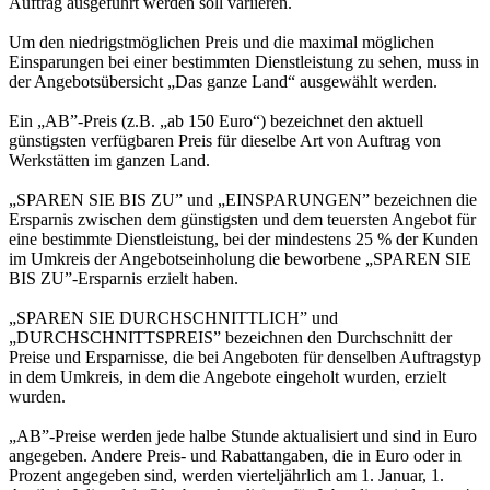
Auftrag ausgeführt werden soll variieren.
Um den niedrigstmöglichen Preis und die maximal möglichen
Einsparungen bei einer bestimmten Dienstleistung zu sehen, muss in
der Angebotsübersicht „Das ganze Land“ ausgewählt werden.
Ein „AB”-Preis (z.B. „ab 150 Euro“) bezeichnet den aktuell
günstigsten verfügbaren Preis für dieselbe Art von Auftrag von
Werkstätten im ganzen Land.
„SPAREN SIE BIS ZU” und „EINSPARUNGEN” bezeichnen die
Ersparnis zwischen dem günstigsten und dem teuersten Angebot für
eine bestimmte Dienstleistung, bei der mindestens 25 % der Kunden
im Umkreis der Angebotseinholung die beworbene „SPAREN SIE
BIS ZU”-Ersparnis erzielt haben.
„SPAREN SIE DURCHSCHNITTLICH” und
„DURCHSCHNITTSPREIS” bezeichnen den Durchschnitt der
Preise und Ersparnisse, die bei Angeboten für denselben Auftragstyp
in dem Umkreis, in dem die Angebote eingeholt wurden, erzielt
wurden.
„AB”-Preise werden jede halbe Stunde aktualisiert und sind in Euro
angegeben. Andere Preis- und Rabattangaben, die in Euro oder in
Prozent angegeben sind, werden vierteljährlich am 1. Januar, 1.