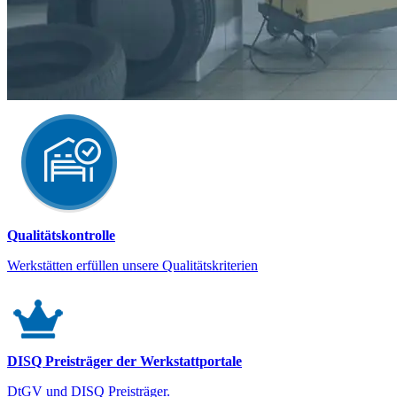
Qualitätskontrolle
Werkstätten erfüllen unsere Qualitätskriterien
DISQ Preisträger der Werkstattportale
DtGV und DISQ Preisträger.