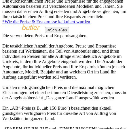
Die durchschnittlichen Preise und Ersparnisse für die angegebenen
Automarken basieren auf verschiedenen Modellen und Jahren. Sie
müssen daher einen Auftrag erstellen und Angebote vergleichen, um
Ihren tatsächlichen Preis und Ihre Ersparnis zu ermitteln.
*Wie die Preise & Ersparnisse kalkuliert wurden
Schließen
Die verwendeten Preis- und Ersparnisangaben
Die tatsächlichen Anzahl der Angebote, Preise und Ersparnisse
basieren auf Werkstätten, die Teil von Autobutler sind, und ihren
individuellen Preisen für alle Aufträge einschließlich Angebote im
Umkreis, in dem Ihre Angebote eingeholt wurden. Die Anzahl der
Angebote, Ihr individueller Preis und Ihre Ersparnis können je nach
Automarke, Modell, Baujahr und an welchem Ort im Land Ihr
Auftrag ausgeführt werden soll variieren.
Um den niedrigstmöglichen Preis und die maximal möglichen
Einsparungen bei einer bestimmten Dienstleistung zu sehen, muss in
der Angebotsübersicht „Das ganze Land“ ausgewählt werden.
Ein „AB”-Preis (z.B. „ab 150 Euro“) bezeichnet den aktuell
günstigsten verfügbaren Preis für dieselbe Art von Auftrag von
Werkstätten im ganzen Land.
„SPAREN SIE BIS ZU” und „EINSPARUNGEN” bezeichnen die