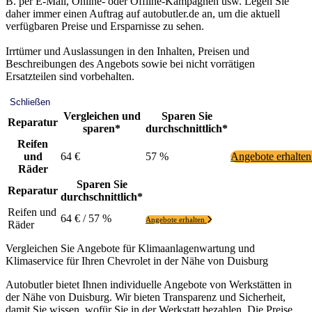
B. per E-Mail, Online- oder Offline-Kampagnen usw. Legen Sie
daher immer einen Auftrag auf autobutler.de an, um die aktuell
verfügbaren Preise und Ersparnisse zu sehen.
Irrtümer und Auslassungen in den Inhalten, Preisen und
Beschreibungen des Angebots sowie bei nicht vorrätigen
Ersatzteilen sind vorbehalten.
Schließen
Vergleichen und
Sparen Sie
Reparatur
sparen*
durchschnittlich*
Reifen
und
64 €
57 %
Angebote erhalte
Räder
Sparen Sie
Reparatur
durchschnittlich*
Reifen und
64 € / 57 %
Angebote erhalten
Räder
Vergleichen Sie Angebote für Klimaanlagenwartung und
Klimaservice für Ihren Chevrolet in der Nähe von Duisburg
Autobutler bietet Ihnen individuelle Angebote von Werkstätten in
der Nähe von Duisburg. Wir bieten Transparenz und Sicherheit,
damit Sie wissen, wofür Sie in der Werkstatt bezahlen. Die Preise