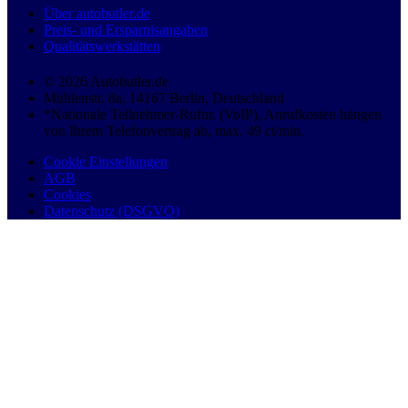
Über autobutler.de
Preis- und Ersparnisangaben
Qualitätswerkstätten
© 2026 Autobutler.de
Mühlenstr. 8a, 14167 Berlin, Deutschland
*Nationale Teilnehmer-Rufnr. (VoIP), Anrufkosten hängen
von Ihrem Telefonvertrag ab, max. 49 ct/min.
Cookie Einstellungen
AGB
Cookies
Datenschutz (DSGVO)