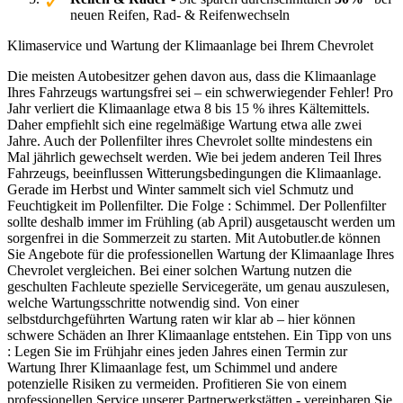
neuen Reifen, Rad- & Reifenwechseln
Klimaservice und Wartung der Klimaanlage bei Ihrem Chevrolet
Die meisten Autobesitzer gehen davon aus, dass die Klimaanlage
Ihres Fahrzeugs wartungsfrei sei – ein schwerwiegender Fehler! Pro
Jahr verliert die Klimaanlage etwa 8 bis 15 % ihres Kältemittels.
Daher empfiehlt sich eine regelmäßige Wartung etwa alle zwei
Jahre. Auch der Pollenfilter ihres Chevrolet sollte mindestens ein
Mal jährlich gewechselt werden. Wie bei jedem anderen Teil Ihres
Fahrzeugs, beeinflussen Witterungsbedingungen die Klimaanlage.
Gerade im Herbst und Winter sammelt sich viel Schmutz und
Feuchtigkeit im Pollenfilter. Die Folge : Schimmel. Der Pollenfilter
sollte deshalb immer im Frühling (ab April) ausgetauscht werden um
sorgenfrei in die Sommerzeit zu starten. Mit Autobutler.de können
Sie Angebote für die professionellen Wartung der Klimaanlage Ihres
Chevrolet vergleichen. Bei einer solchen Wartung nutzen die
geschulten Fachleute spezielle Servicegeräte, um genau auszulesen,
welche Wartungsschritte notwendig sind. Von einer
selbstdurchgeführten Wartung raten wir klar ab – hier können
schwere Schäden an Ihrer Klimaanlage entstehen. Ein Tipp von uns
: Legen Sie im Frühjahr eines jeden Jahres einen Termin zur
Wartung Ihrer Klimaanlage fest, um Schimmel und andere
potenzielle Risiken zu vermeiden. Profitieren Sie von einem
professionellen Service unserer Partnerwerkstätten - vereinbaren Sie