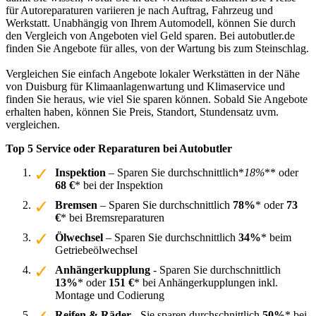
für Autoreparaturen variieren je nach Auftrag, Fahrzeug und
Werkstatt. Unabhängig von Ihrem Automodell, können Sie durch
den Vergleich von Angeboten viel Geld sparen. Bei autobutler.de
finden Sie Angebote für alles, von der Wartung bis zum Steinschlag.
Vergleichen Sie einfach Angebote lokaler Werkstätten in der Nähe
von Duisburg für Klimaanlagenwartung und Klimaservice und
finden Sie heraus, wie viel Sie sparen können. Sobald Sie Angebote
erhalten haben, können Sie Preis, Standort, Stundensatz uvm.
vergleichen.
Top 5 Service oder Reparaturen bei Autobutler
Inspektion
– Sparen Sie durchschnittlich*
18%
** oder
68 €
* bei der Inspektion
Bremsen
– Sparen Sie durchschnittlich
78%
* oder
73
€
* bei Bremsreparaturen
Ölwechsel
– Sparen Sie durchschnittlich
34%
* beim
Getriebeölwechsel
Anhängerkupplung
- Sparen Sie durchschnittlich
13%
* oder
151 €
* bei Anhängerkupplungen inkl.
Montage und Codierung
Reifen & Räder
- Sie sparen durchschnittlich
50%
* bei