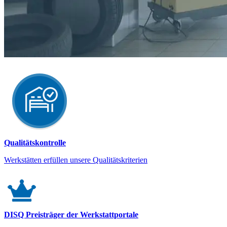
Qualitätskontrolle
Werkstätten erfüllen unsere Qualitätskriterien
DISQ Preisträger der Werkstattportale