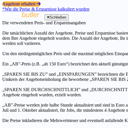
Angebote erhalten
*Wie die Preise & Ersparnisse kalkuliert wurden
Schließen
Die verwendeten Preis- und Ersparnisangaben
Die tatsächlichen Anzahl der Angebote, Preise und Ersparnisse basiere
dem Ihre Angebote eingeholt wurden. Die Anzahl der Angebote, Ihr i
werden soll variieren.
Um den niedrigstmöglichen Preis und die maximal möglichen Einspar
Ein „AB”-Preis (z.B. „ab 150 Euro“) bezeichnet den aktuell günstigs
„SPAREN SIE BIS ZU” und „EINSPARUNGEN” bezeichnen die Ersparni
Umkreis der Angebotseinholung die beworbene „SPAREN SIE BIS ZU
„SPAREN SIE DURCHSCHNITTLICH” und „DURCHSCHNITTSPREIS” bezei
Angebote eingeholt wurden, erzielt wurden.
„AB”-Preise werden jede halbe Stunde aktualisiert und sind in Euro a
Juli und 1. Oktober aktualisiert, für Jobs, die mindestens 4 Angebote
Die Preise inkludieren die Mehrwertsteuer und eventuell anfallende K