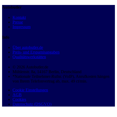
Autobutler
Kontakt
Presse
Impressum
Info
Über autobutler.de
Preis- und Ersparnisangaben
Qualitätswerkstätten
© 2026 Autobutler.de
Mühlenstr. 8a, 14167 Berlin, Deutschland
*Nationale Teilnehmer-Rufnr. (VoIP), Anrufkosten hängen
von Ihrem Telefonvertrag ab, max. 49 ct/min.
Cookie Einstellungen
AGB
Cookies
Datenschutz (DSGVO)