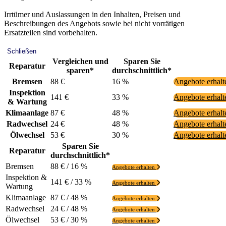
Irrtümer und Auslassungen in den Inhalten, Preisen und
Beschreibungen des Angebots sowie bei nicht vorrätigen
Ersatzteilen sind vorbehalten.
Schließen
Vergleichen und
Sparen Sie
Reparatur
sparen*
durchschnittlich*
Bremsen
88 €
16 %
Angebote erhal
Inspektion
141 €
33 %
Angebote erhal
& Wartung
Klimaanlage
87 €
48 %
Angebote erhal
Radwechsel
24 €
48 %
Angebote erhal
Ölwechsel
53 €
30 %
Angebote erhal
Sparen Sie
Reparatur
durchschnittlich*
Bremsen
88 € / 16 %
Angebote erhalten
Inspektion &
141 € / 33 %
Angebote erhalten
Wartung
Klimaanlage
87 € / 48 %
Angebote erhalten
Radwechsel
24 € / 48 %
Angebote erhalten
Ölwechsel
53 € / 30 %
Angebote erhalten