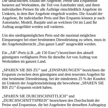
Die tatsächlichen Anzahl der Angebote, Preise und Ersparnisse
basieren auf Werkstätten, die Teil von Autobutler sind, und ihren
individuellen Preisen für alle Aufträge einschließlich Angebote im
Umkreis, in dem Ihre Angebote eingeholt wurden. Die Anzahl der
Angebote, Ihr individueller Preis und Ihre Ersparnis können je nach
Automarke, Modell, Baujahr und an welchem Ort im Land Ihr
Auftrag ausgeführt werden soll variieren.
Um den niedrigstmöglichen Preis und die maximal möglichen
Einsparungen bei einer bestimmten Dienstleistung zu sehen, muss in
der Angebotsübersicht „Das ganze Land“ ausgewählt werden.
Ein „AB”-Preis (z.B. „ab 150 Euro“) bezeichnet den aktuell
günstigsten verfügbaren Preis für dieselbe Art von Auftrag von
Werkstätten im ganzen Land.
„SPAREN SIE BIS ZU” und „EINSPARUNGEN” bezeichnen die
Ersparnis zwischen dem günstigsten und dem teuersten Angebot für
eine bestimmte Dienstleistung, bei der mindestens 25 % der Kunden
im Umkreis der Angebotseinholung die beworbene „SPAREN SIE
BIS ZU”-Ersparnis erzielt haben.
„SPAREN SIE DURCHSCHNITTLICH” und
„DURCHSCHNITTSPREIS” bezeichnen den Durchschnitt der
Preise und Ersparnisse, die bei Angeboten für denselben Auftragstyp