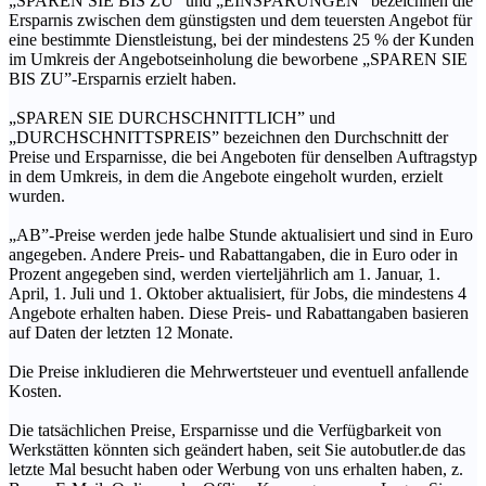
„SPAREN SIE BIS ZU” und „EINSPARUNGEN” bezeichnen die
Ersparnis zwischen dem günstigsten und dem teuersten Angebot für
eine bestimmte Dienstleistung, bei der mindestens 25 % der Kunden
im Umkreis der Angebotseinholung die beworbene „SPAREN SIE
BIS ZU”-Ersparnis erzielt haben.
„SPAREN SIE DURCHSCHNITTLICH” und
„DURCHSCHNITTSPREIS” bezeichnen den Durchschnitt der
Preise und Ersparnisse, die bei Angeboten für denselben Auftragstyp
in dem Umkreis, in dem die Angebote eingeholt wurden, erzielt
wurden.
„AB”-Preise werden jede halbe Stunde aktualisiert und sind in Euro
angegeben. Andere Preis- und Rabattangaben, die in Euro oder in
Prozent angegeben sind, werden vierteljährlich am 1. Januar, 1.
April, 1. Juli und 1. Oktober aktualisiert, für Jobs, die mindestens 4
Angebote erhalten haben. Diese Preis- und Rabattangaben basieren
auf Daten der letzten 12 Monate.
Die Preise inkludieren die Mehrwertsteuer und eventuell anfallende
Kosten.
Die tatsächlichen Preise, Ersparnisse und die Verfügbarkeit von
Werkstätten könnten sich geändert haben, seit Sie autobutler.de das
letzte Mal besucht haben oder Werbung von uns erhalten haben, z.