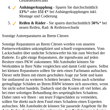
Getriebeölwechsel
Anhängerkupplung
- Sparen Sie durchschnittlich
13%
* oder
151 €
* bei Anhängerkupplungen inkl.
Montage und Codierung
Reifen & Räder
- Sie sparen durchschnittlich
50%
* bei
neuen Reifen, Rad- & Reifenwechseln
Sonstige Autoreparaturen an Ihrem Citroen
Sonstige Reparaturen an Ihrem Citroen werden von unseren
Partnerwerkstätten unkompliziert und schnell vorgenommen. Vom
Lackschaden über undichte Scheinwerfer bis hin zum Wechsel der
Batterie. Es gibt einige Reparaturen, die irgendwann auf jeden
Besitzer eines PKW zukommen. Mit Autobutler können Sie
Werkstätten in Ihrer Nähe vergleichen und damit Geld sparen. Selbst
bei kleinen Reparaturen sollten Sie stets einen Fachmann aufsuchen.
Dieser steht Ihnen mit einem geschulten Auge zur Seite und kann
Sie umfassend zu weiteren Schritten beraten. Denn auch scheinbar
geringfügige Schäden an Ihrem BMW können sich ausweiten, wenn
Sie nicht sofort handeln. Dadurch sind die Kosten oft viel höher, als
bei einer sofortigen Behandlung des ursprünglichen Schadens.
Daher raten wir Ihnen : um teure Folgeschäden zu vermeiden,
sollten Sie direkt nach dem Fund eines Schadens einen Experten
aufsuchen. Mit Autobutler.de können Sie passende Angebote für Ihr