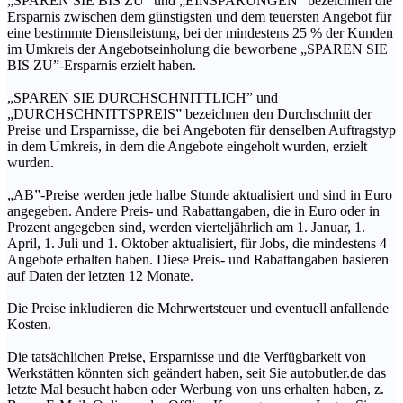
„SPAREN SIE BIS ZU” und „EINSPARUNGEN” bezeichnen die
Ersparnis zwischen dem günstigsten und dem teuersten Angebot für
eine bestimmte Dienstleistung, bei der mindestens 25 % der Kunden
im Umkreis der Angebotseinholung die beworbene „SPAREN SIE
BIS ZU”-Ersparnis erzielt haben.
„SPAREN SIE DURCHSCHNITTLICH” und
„DURCHSCHNITTSPREIS” bezeichnen den Durchschnitt der
Preise und Ersparnisse, die bei Angeboten für denselben Auftragstyp
in dem Umkreis, in dem die Angebote eingeholt wurden, erzielt
wurden.
„AB”-Preise werden jede halbe Stunde aktualisiert und sind in Euro
angegeben. Andere Preis- und Rabattangaben, die in Euro oder in
Prozent angegeben sind, werden vierteljährlich am 1. Januar, 1.
April, 1. Juli und 1. Oktober aktualisiert, für Jobs, die mindestens 4
Angebote erhalten haben. Diese Preis- und Rabattangaben basieren
auf Daten der letzten 12 Monate.
Die Preise inkludieren die Mehrwertsteuer und eventuell anfallende
Kosten.
Die tatsächlichen Preise, Ersparnisse und die Verfügbarkeit von
Werkstätten könnten sich geändert haben, seit Sie autobutler.de das
letzte Mal besucht haben oder Werbung von uns erhalten haben, z.