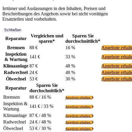
Irrtümer und Auslassungen in den Inhalten, Preisen und
Beschreibungen des Angebots sowie bei nicht vorrätigen
Ersatzteilen sind vorbehalten.
Schließen
Vergleichen und
Sparen Sie
Reparatur
sparen*
durchschnittlich*
Bremsen
88 €
16 %
Angebote erhal
Inspektion
141 €
33 %
Angebote erhal
& Wartung
Klimaanlage
87 €
48 %
Angebote erhal
Radwechsel
24 €
48 %
Angebote erhal
Ölwechsel
53 €
30 %
Angebote erhal
Sparen Sie
Reparatur
durchschnittlich*
Bremsen
88 € / 16 %
Angebote erhalten
Inspektion &
141 € / 33 %
Angebote erhalten
Wartung
Klimaanlage
87 € / 48 %
Angebote erhalten
Radwechsel
24 € / 48 %
Angebote erhalten
Ölwechsel
53 € / 30 %
Angebote erhalten