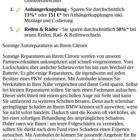
Getriebeölwechsel
Anhängerkupplung
- Sparen Sie durchschnittlich
13%
* oder
151 €
* bei Anhängerkupplungen inkl.
Montage und Codierung
Reifen & Räder
- Sie sparen durchschnittlich
50%
* bei
neuen Reifen, Rad- & Reifenwechseln
Sonstige Autoreparaturen an Ihrem Citroen
Sonstige Reparaturen an Ihrem Citroen werden von unseren
Partnerwerkstätten unkompliziert und schnell vorgenommen. Vom
Lackschaden über undichte Scheinwerfer bis hin zum Wechsel der
Batterie. Es gibt einige Reparaturen, die irgendwann auf jeden
Besitzer eines PKW zukommen. Mit Autobutler können Sie
Werkstätten in Ihrer Nähe vergleichen und damit Geld sparen. Selbst
bei kleinen Reparaturen sollten Sie stets einen Fachmann aufsuchen.
Dieser steht Ihnen mit einem geschulten Auge zur Seite und kann
Sie umfassend zu weiteren Schritten beraten. Denn auch scheinbar
geringfügige Schäden an Ihrem BMW können sich ausweiten, wenn
Sie nicht sofort handeln. Dadurch sind die Kosten oft viel höher, als
bei einer sofortigen Behandlung des ursprünglichen Schadens.
Daher raten wir Ihnen : um teure Folgeschäden zu vermeiden,
sollten Sie direkt nach dem Fund eines Schadens einen Experten
aufsuchen. Mit Autobutler.de können Sie passende Angebote für Ihr