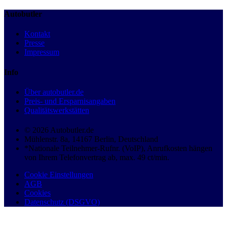
Autobutler
Kontakt
Presse
Impressum
Info
Über autobutler.de
Preis- und Ersparnisangaben
Qualitätswerkstätten
© 2026 Autobutler.de
Mühlenstr. 8a, 14167 Berlin, Deutschland
*Nationale Teilnehmer-Rufnr. (VoIP), Anrufkosten hängen
von Ihrem Telefonvertrag ab, max. 49 ct/min.
Cookie Einstellungen
AGB
Cookies
Datenschutz (DSGVO)