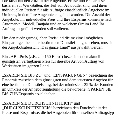
Die tatsächlichen Anzahl der Angebote, Preise und Ersparnisse
basieren auf Werkstätten, die Teil von Autobutler sind, und ihren
individuellen Preisen für alle Aufträge einschließlich Angebote im
Umkreis, in dem Ihre Angebote eingeholt wurden. Die Anzahl der
Angebote, Ihr individueller Preis und Ihre Ersparnis können je nach
Automarke, Modell, Baujahr und an welchem Ort im Land Ihr
Auftrag ausgeführt werden soll variieren.
Um den niedrigstmöglichen Preis und die maximal möglichen
Einsparungen bei einer bestimmten Dienstleistung zu sehen, muss in
der Angebotsübersicht „Das ganze Land“ ausgewählt werden.
Ein „AB”-Preis (z.B. „ab 150 Euro“) bezeichnet den aktuell
günstigsten verfügbaren Preis für dieselbe Art von Auftrag von
Werkstätten im ganzen Land.
„SPAREN SIE BIS ZU” und „EINSPARUNGEN” bezeichnen die
Ersparnis zwischen dem günstigsten und dem teuersten Angebot für
eine bestimmte Dienstleistung, bei der mindestens 25 % der Kunden
im Umkreis der Angebotseinholung die beworbene „SPAREN SIE
BIS ZU”-Ersparnis erzielt haben.
„SPAREN SIE DURCHSCHNITTLICH” und
„DURCHSCHNITTSPREIS” bezeichnen den Durchschnitt der
Preise und Ersparnisse, die bei Angeboten für denselben Auftragstyp