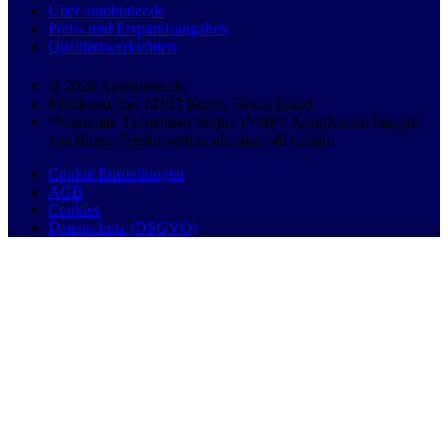
Über autobutler.de
Preis- und Ersparnisangaben
Qualitätswerkstätten
© 2026 Autobutler.de
Mühlenstr. 8a, 14167 Berlin, Deutschland
*Nationale Teilnehmer-Rufnr. (VoIP), Anrufkosten hängen
von Ihrem Telefonvertrag ab, max. 49 ct/min.
Cookie Einstellungen
AGB
Cookies
Datenschutz (DSGVO)