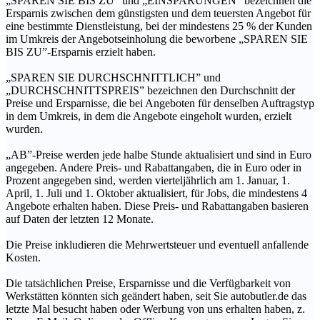
„SPAREN SIE BIS ZU” und „EINSPARUNGEN” bezeichnen die
Ersparnis zwischen dem günstigsten und dem teuersten Angebot für
eine bestimmte Dienstleistung, bei der mindestens 25 % der Kunden
im Umkreis der Angebotseinholung die beworbene „SPAREN SIE
BIS ZU”-Ersparnis erzielt haben.
„SPAREN SIE DURCHSCHNITTLICH” und
„DURCHSCHNITTSPREIS” bezeichnen den Durchschnitt der
Preise und Ersparnisse, die bei Angeboten für denselben Auftragstyp
in dem Umkreis, in dem die Angebote eingeholt wurden, erzielt
wurden.
„AB”-Preise werden jede halbe Stunde aktualisiert und sind in Euro
angegeben. Andere Preis- und Rabattangaben, die in Euro oder in
Prozent angegeben sind, werden vierteljährlich am 1. Januar, 1.
April, 1. Juli und 1. Oktober aktualisiert, für Jobs, die mindestens 4
Angebote erhalten haben. Diese Preis- und Rabattangaben basieren
auf Daten der letzten 12 Monate.
Die Preise inkludieren die Mehrwertsteuer und eventuell anfallende
Kosten.
Die tatsächlichen Preise, Ersparnisse und die Verfügbarkeit von
Werkstätten könnten sich geändert haben, seit Sie autobutler.de das
letzte Mal besucht haben oder Werbung von uns erhalten haben, z.