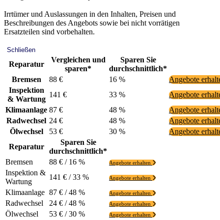
Irrtümer und Auslassungen in den Inhalten, Preisen und
Beschreibungen des Angebots sowie bei nicht vorrätigen
Ersatzteilen sind vorbehalten.
Schließen
Vergleichen und
Sparen Sie
Reparatur
sparen*
durchschnittlich*
Bremsen
88 €
16 %
Angebote erhal
Inspektion
141 €
33 %
Angebote erhal
& Wartung
Klimaanlage
87 €
48 %
Angebote erhal
Radwechsel
24 €
48 %
Angebote erhal
Ölwechsel
53 €
30 %
Angebote erhal
Sparen Sie
Reparatur
durchschnittlich*
Bremsen
88 € / 16 %
Angebote erhalten
Inspektion &
141 € / 33 %
Angebote erhalten
Wartung
Klimaanlage
87 € / 48 %
Angebote erhalten
Radwechsel
24 € / 48 %
Angebote erhalten
Ölwechsel
53 € / 30 %
Angebote erhalten