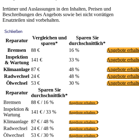
Irrtümer und Auslassungen in den Inhalten, Preisen und
Beschreibungen des Angebots sowie bei nicht vorrätigen
Ersatzteilen sind vorbehalten.
Schließen
Vergleichen und
Sparen Sie
Reparatur
sparen*
durchschnittlich*
Bremsen
88 €
16 %
Angebote erhal
Inspektion
141 €
33 %
Angebote erhal
& Wartung
Klimaanlage
87 €
48 %
Angebote erhal
Radwechsel
24 €
48 %
Angebote erhal
Ölwechsel
53 €
30 %
Angebote erhal
Sparen Sie
Reparatur
durchschnittlich*
Bremsen
88 € / 16 %
Angebote erhalten
Inspektion &
141 € / 33 %
Angebote erhalten
Wartung
Klimaanlage
87 € / 48 %
Angebote erhalten
Radwechsel
24 € / 48 %
Angebote erhalten
Ölwechsel
53 € / 30 %
Angebote erhalten