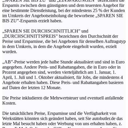
„SPAREN SIE BIS ZU” und „EINSPARUNGEN” bezeichnen die
Ersparnis zwischen dem günstigsten und dem teuersten Angebot für
eine bestimmte Dienstleistung, bei der mindestens 25 % der Kunden
im Umkreis der Angebotseinholung die beworbene „SPAREN SIE
BIS ZU”-Ersparnis erzielt haben.
„SPAREN SIE DURCHSCHNITTLICH” und
„DURCHSCHNITTSPREIS” bezeichnen den Durchschnitt der
Preise und Ersparnisse, die bei Angeboten für denselben Auftragstyp
in dem Umkreis, in dem die Angebote eingeholt wurden, erzielt
wurden.
„AB”-Preise werden jede halbe Stunde aktualisiert und sind in Euro
angegeben. Andere Preis- und Rabattangaben, die in Euro oder in
Prozent angegeben sind, werden vierteljährlich am 1. Januar, 1.
April, 1. Juli und 1. Oktober aktualisiert, für Jobs, die mindestens 4
Angebote erhalten haben. Diese Preis- und Rabattangaben basieren
auf Daten der letzten 12 Monate.
Die Preise inkludieren die Mehrwertsteuer und eventuell anfallende
Kosten.
Die tatsächlichen Preise, Ersparnisse und die Verfügbarkeit von
Werkstätten könnten sich geändert haben, seit Sie autobutler.de das
letzte Mal besucht haben oder Werbung von uns erhalten haben, z.