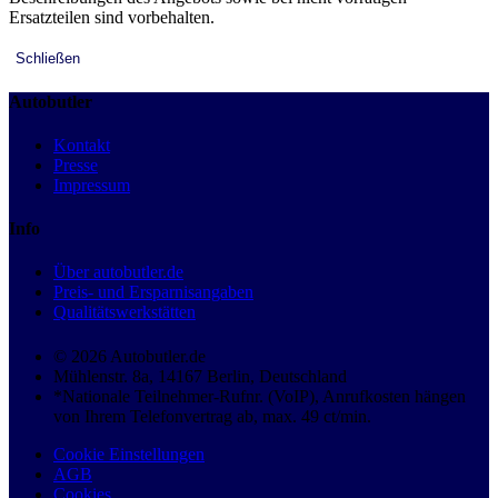
Ersatzteilen sind vorbehalten.
Schließen
Autobutler
Kontakt
Presse
Impressum
Info
Über autobutler.de
Preis- und Ersparnisangaben
Qualitätswerkstätten
© 2026 Autobutler.de
Mühlenstr. 8a, 14167 Berlin, Deutschland
*Nationale Teilnehmer-Rufnr. (VoIP), Anrufkosten hängen
von Ihrem Telefonvertrag ab, max. 49 ct/min.
Cookie Einstellungen
AGB
Cookies