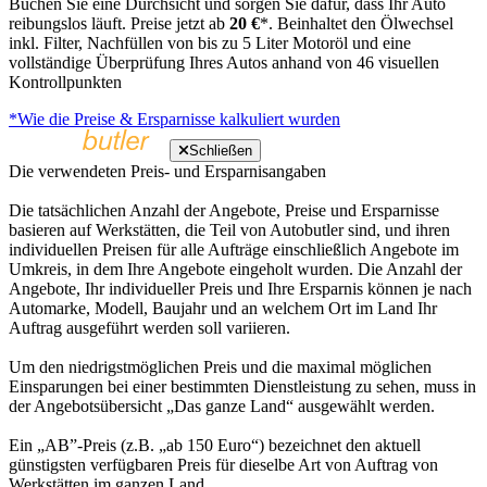
Buchen Sie eine Durchsicht und sorgen Sie dafür, dass Ihr Auto
reibungslos läuft. Preise jetzt ab
20 €
*. Beinhaltet den Ölwechsel
inkl. Filter, Nachfüllen von bis zu 5 Liter Motoröl und eine
vollständige Überprüfung Ihres Autos anhand von 46 visuellen
Kontrollpunkten
*Wie die Preise & Ersparnisse kalkuliert wurden
Schließen
Die verwendeten Preis- und Ersparnisangaben
Die tatsächlichen Anzahl der Angebote, Preise und Ersparnisse
basieren auf Werkstätten, die Teil von Autobutler sind, und ihren
individuellen Preisen für alle Aufträge einschließlich Angebote im
Umkreis, in dem Ihre Angebote eingeholt wurden. Die Anzahl der
Angebote, Ihr individueller Preis und Ihre Ersparnis können je nach
Automarke, Modell, Baujahr und an welchem Ort im Land Ihr
Auftrag ausgeführt werden soll variieren.
Um den niedrigstmöglichen Preis und die maximal möglichen
Einsparungen bei einer bestimmten Dienstleistung zu sehen, muss in
der Angebotsübersicht „Das ganze Land“ ausgewählt werden.
Ein „AB”-Preis (z.B. „ab 150 Euro“) bezeichnet den aktuell
günstigsten verfügbaren Preis für dieselbe Art von Auftrag von
Werkstätten im ganzen Land.