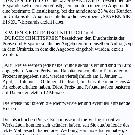
„SPAREN SIE BIS ZU” und „EINSPARUNGEN” bezeichnen die
Ersparnis zwischen dem günstigsten und dem teuersten Angebot für
eine bestimmte Dienstleistung, bei der mindestens 25 % der Kunden
im Umkreis der Angebotseinholung die beworbene „SPAREN SIE
BIS ZU”-Ersparnis erzielt haben.
„SPAREN SIE DURCHSCHNITTLICH” und
„DURCHSCHNITTSPREIS” bezeichnen den Durchschnitt der
Preise und Ersparnisse, die bei Angeboten für denselben Auftragstyp
in dem Umkreis, in dem die Angebote eingeholt wurden, erzielt
wurden.
„AB”-Preise werden jede halbe Stunde aktualisiert und sind in Euro
angegeben. Andere Preis- und Rabattangaben, die in Euro oder in
Prozent angegeben sind, werden vierteljährlich am 1. Januar, 1.
April, 1. Juli und 1. Oktober aktualisiert, für Jobs, die mindestens 4
Angebote erhalten haben. Diese Preis- und Rabattangaben basieren
auf Daten der letzten 12 Monate.
Die Preise inkludieren die Mehrwertsteuer und eventuell anfallende
Kosten.
Die tatsächlichen Preise, Ersparnisse und die Verfügbarkeit von
Werkstätten könnten sich geändert haben, seit Sie autobutler.de das
letzte Mal besucht haben oder Werbung von uns erhalten haben, z.