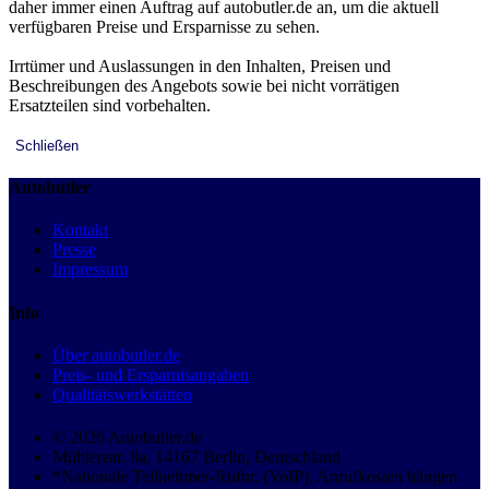
daher immer einen Auftrag auf autobutler.de an, um die aktuell
verfügbaren Preise und Ersparnisse zu sehen.
Irrtümer und Auslassungen in den Inhalten, Preisen und
Beschreibungen des Angebots sowie bei nicht vorrätigen
Ersatzteilen sind vorbehalten.
Schließen
Autobutler
Kontakt
Presse
Impressum
Info
Über autobutler.de
Preis- und Ersparnisangaben
Qualitätswerkstätten
© 2026 Autobutler.de
Mühlenstr. 8a, 14167 Berlin, Deutschland
*Nationale Teilnehmer-Rufnr. (VoIP), Anrufkosten hängen