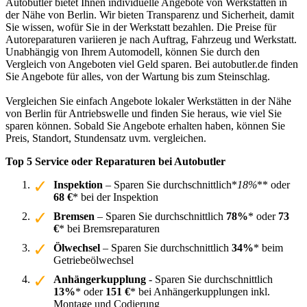
Autobutler bietet Ihnen individuelle Angebote von Werkstätten in
der Nähe von Berlin. Wir bieten Transparenz und Sicherheit, damit
Sie wissen, wofür Sie in der Werkstatt bezahlen. Die Preise für
Autoreparaturen variieren je nach Auftrag, Fahrzeug und Werkstatt.
Unabhängig von Ihrem Automodell, können Sie durch den
Vergleich von Angeboten viel Geld sparen. Bei autobutler.de finden
Sie Angebote für alles, von der Wartung bis zum Steinschlag.
Vergleichen Sie einfach Angebote lokaler Werkstätten in der Nähe
von Berlin für Antriebswelle und finden Sie heraus, wie viel Sie
sparen können. Sobald Sie Angebote erhalten haben, können Sie
Preis, Standort, Stundensatz uvm. vergleichen.
Top 5 Service oder Reparaturen bei Autobutler
Inspektion
– Sparen Sie durchschnittlich*
18%
** oder
68 €
* bei der Inspektion
Bremsen
– Sparen Sie durchschnittlich
78%
* oder
73
€
* bei Bremsreparaturen
Ölwechsel
– Sparen Sie durchschnittlich
34%
* beim
Getriebeölwechsel
Anhängerkupplung
- Sparen Sie durchschnittlich
13%
* oder
151 €
* bei Anhängerkupplungen inkl.
Montage und Codierung