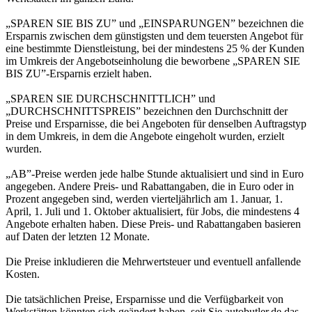
„SPAREN SIE BIS ZU” und „EINSPARUNGEN” bezeichnen die
Ersparnis zwischen dem günstigsten und dem teuersten Angebot für
eine bestimmte Dienstleistung, bei der mindestens 25 % der Kunden
im Umkreis der Angebotseinholung die beworbene „SPAREN SIE
BIS ZU”-Ersparnis erzielt haben.
„SPAREN SIE DURCHSCHNITTLICH” und
„DURCHSCHNITTSPREIS” bezeichnen den Durchschnitt der
Preise und Ersparnisse, die bei Angeboten für denselben Auftragstyp
in dem Umkreis, in dem die Angebote eingeholt wurden, erzielt
wurden.
„AB”-Preise werden jede halbe Stunde aktualisiert und sind in Euro
angegeben. Andere Preis- und Rabattangaben, die in Euro oder in
Prozent angegeben sind, werden vierteljährlich am 1. Januar, 1.
April, 1. Juli und 1. Oktober aktualisiert, für Jobs, die mindestens 4
Angebote erhalten haben. Diese Preis- und Rabattangaben basieren
auf Daten der letzten 12 Monate.
Die Preise inkludieren die Mehrwertsteuer und eventuell anfallende
Kosten.
Die tatsächlichen Preise, Ersparnisse und die Verfügbarkeit von
Werkstätten könnten sich geändert haben, seit Sie autobutler.de das