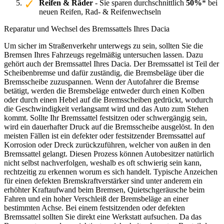
Reifen & Räder
- Sie sparen durchschnittlich
50%
* bei
neuen Reifen, Rad- & Reifenwechseln
Reparatur und Wechsel des Bremssattels Ihres Dacia
Um sicher im Straßenverkehr unterwegs zu sein, sollten Sie die
Bremsen Ihres Fahrzeugs regelmäßig untersuchen lassen. Dazu
gehört auch der Bremssattel Ihres Dacia. Der Bremssattel ist Teil der
Scheibenbremse und dafür zuständig, die Bremsbeläge über die
Bremsscheibe zuzuspannen. Wenn der Autofahrer die Bremse
betätigt, werden die Bremsbeläge entweder durch einen Kolben
oder durch einen Hebel auf die Bremsscheiben gedrückt, wodurch
die Geschwindigkeit verlangsamt wird und das Auto zum Stehen
kommt. Sollte Ihr Bremssattel festsitzen oder schwergängig sein,
wird ein dauerhafter Druck auf die Bremsscheibe ausgelöst. In den
meisten Fällen ist ein defekter oder festsitzender Bremssattel auf
Korrosion oder Dreck zurückzuführen, welcher von außen in den
Bremssattel gelangt. Diesen Prozess können Autobesitzer natürlich
nicht selbst nachverfolgen, weshalb es oft schwierig sein kann,
rechtzeitig zu erkennen worum es sich handelt. Typische Anzeichen
für einen defekten Bremskraftverstärker sind unter anderem ein
erhöhter Kraftaufwand beim Bremsen, Quietschgeräusche beim
Fahren und ein hoher Verschleiß der Bremsbeläge an einer
bestimmten Achse. Bei einem festsitzenden oder defekten
Bremssattel sollten Sie direkt eine Werkstatt aufsuchen. Da das