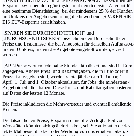
„SPAREN SIE BIS ZU” und „EINSPARUNGEN” bezeichnen die
Ersparnis zwischen dem günstigsten und dem teuersten Angebot für
eine bestimmte Dienstleistung, bei der mindestens 25 % der Kunden
im Umkreis der Angebotseinholung die beworbene „SPAREN SIE
BIS ZU”-Ersparnis erzielt haben.
„SPAREN SIE DURCHSCHNITTLICH” und
„DURCHSCHNITTSPREIS” bezeichnen den Durchschnitt der
Preise und Ersparnisse, die bei Angeboten für denselben Auftragstyp
in dem Umkreis, in dem die Angebote eingeholt wurden, erzielt
wurden.
„AB”-Preise werden jede halbe Stunde aktualisiert und sind in Euro
angegeben. Andere Preis- und Rabattangaben, die in Euro oder in
Prozent angegeben sind, werden vierteljährlich am 1. Januar, 1.
April, 1. Juli und 1. Oktober aktualisiert, für Jobs, die mindestens 4
Angebote erhalten haben. Diese Preis- und Rabattangaben basieren
auf Daten der letzten 12 Monate.
Die Preise inkludieren die Mehrwertsteuer und eventuell anfallende
Kosten.
Die tatsächlichen Preise, Ersparnisse und die Verfügbarkeit von
Werkstätten könnten sich geändert haben, seit Sie autobutler.de das
letzte Mal besucht haben oder Werbung von uns erhalten haben, z.