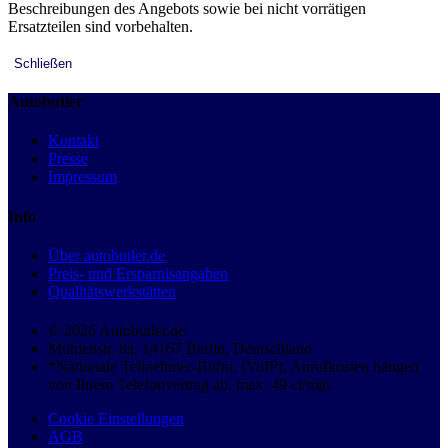
Beschreibungen des Angebots sowie bei nicht vorrätigen
Ersatzteilen sind vorbehalten.
Schließen
Autobutler
Kontakt
Presse
Impressum
Info
Über autobutler.de
Preis- und Ersparnisangaben
Qualitätswerkstätten
© 2026 Autobutler.de
Mühlenstr. 8a, 14167 Berlin, Deutschland
*Nationale Teilnehmer-Rufnr. (VoIP), Anrufkosten hängen
von Ihrem Telefonvertrag ab, max. 49 ct/min.
Cookie Einstellungen
AGB