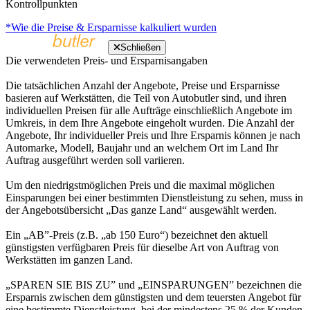
Kontrollpunkten
*Wie die Preise & Ersparnisse kalkuliert wurden
Schließen
Die verwendeten Preis- und Ersparnisangaben
Die tatsächlichen Anzahl der Angebote, Preise und Ersparnisse
basieren auf Werkstätten, die Teil von Autobutler sind, und ihren
individuellen Preisen für alle Aufträge einschließlich Angebote im
Umkreis, in dem Ihre Angebote eingeholt wurden. Die Anzahl der
Angebote, Ihr individueller Preis und Ihre Ersparnis können je nach
Automarke, Modell, Baujahr und an welchem Ort im Land Ihr
Auftrag ausgeführt werden soll variieren.
Um den niedrigstmöglichen Preis und die maximal möglichen
Einsparungen bei einer bestimmten Dienstleistung zu sehen, muss in
der Angebotsübersicht „Das ganze Land“ ausgewählt werden.
Ein „AB”-Preis (z.B. „ab 150 Euro“) bezeichnet den aktuell
günstigsten verfügbaren Preis für dieselbe Art von Auftrag von
Werkstätten im ganzen Land.
„SPAREN SIE BIS ZU” und „EINSPARUNGEN” bezeichnen die
Ersparnis zwischen dem günstigsten und dem teuersten Angebot für
eine bestimmte Dienstleistung, bei der mindestens 25 % der Kunden