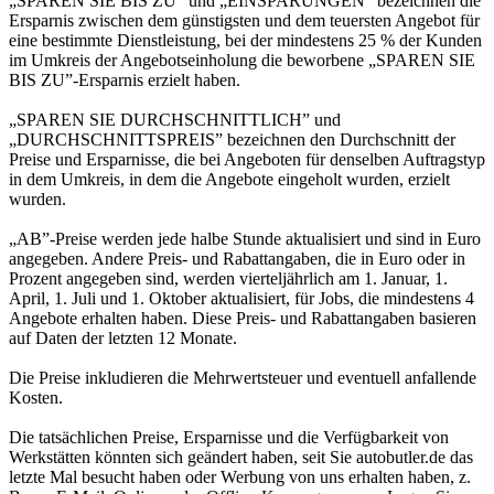
„SPAREN SIE BIS ZU” und „EINSPARUNGEN” bezeichnen die
Ersparnis zwischen dem günstigsten und dem teuersten Angebot für
eine bestimmte Dienstleistung, bei der mindestens 25 % der Kunden
im Umkreis der Angebotseinholung die beworbene „SPAREN SIE
BIS ZU”-Ersparnis erzielt haben.
„SPAREN SIE DURCHSCHNITTLICH” und
„DURCHSCHNITTSPREIS” bezeichnen den Durchschnitt der
Preise und Ersparnisse, die bei Angeboten für denselben Auftragstyp
in dem Umkreis, in dem die Angebote eingeholt wurden, erzielt
wurden.
„AB”-Preise werden jede halbe Stunde aktualisiert und sind in Euro
angegeben. Andere Preis- und Rabattangaben, die in Euro oder in
Prozent angegeben sind, werden vierteljährlich am 1. Januar, 1.
April, 1. Juli und 1. Oktober aktualisiert, für Jobs, die mindestens 4
Angebote erhalten haben. Diese Preis- und Rabattangaben basieren
auf Daten der letzten 12 Monate.
Die Preise inkludieren die Mehrwertsteuer und eventuell anfallende
Kosten.
Die tatsächlichen Preise, Ersparnisse und die Verfügbarkeit von
Werkstätten könnten sich geändert haben, seit Sie autobutler.de das
letzte Mal besucht haben oder Werbung von uns erhalten haben, z.