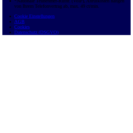
*Nationale Teilnehmer-Rufnr. (VoIP), Anrufkosten hängen
von Ihrem Telefonvertrag ab, max. 49 ct/min.
Cookie Einstellungen
AGB
Cookies
Datenschutz (DSGVO)