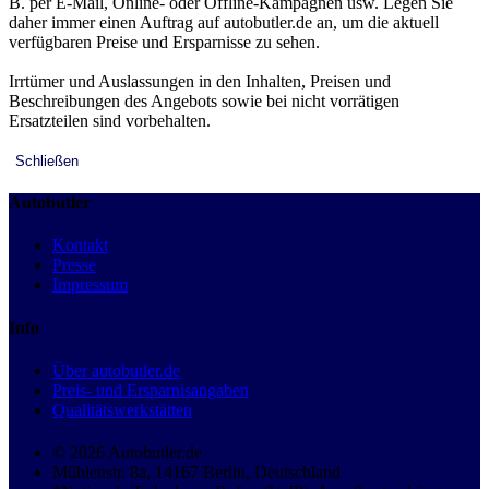
B. per E-Mail, Online- oder Offline-Kampagnen usw. Legen Sie
daher immer einen Auftrag auf autobutler.de an, um die aktuell
verfügbaren Preise und Ersparnisse zu sehen.
Irrtümer und Auslassungen in den Inhalten, Preisen und
Beschreibungen des Angebots sowie bei nicht vorrätigen
Ersatzteilen sind vorbehalten.
Schließen
Autobutler
Kontakt
Presse
Impressum
Info
Über autobutler.de
Preis- und Ersparnisangaben
Qualitätswerkstätten
© 2026 Autobutler.de
Mühlenstr. 8a, 14167 Berlin, Deutschland