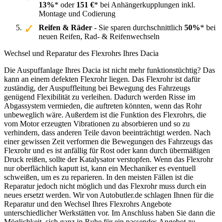
13%
* oder
151 €
* bei Anhängerkupplungen inkl.
Montage und Codierung
Reifen & Räder
- Sie sparen durchschnittlich
50%
* bei
neuen Reifen, Rad- & Reifenwechseln
Wechsel und Reparatur des Flexrohrs Ihres Dacia
Die Auspuffanlage Ihres Dacia ist nicht mehr funktionstüchtig? Das
kann an einem defekten Flexrohr liegen. Das Flexrohr ist dafür
zuständig, der Auspuffleitung bei Bewegung des Fahrzeugs
genügend Flexibilität zu verleihen. Dadurch werden Risse im
Abgassystem vermieden, die auftreten könnten, wenn das Rohr
unbeweglich wäre. Außerdem ist die Funktion des Flexrohrs, die
vom Motor erzeugten Vibrationen zu absorbieren und so zu
verhindern, dass anderen Teile davon beeinträchtigt werden. Nach
einer gewissen Zeit verformen die Bewegungen des Fahrzeugs das
Flexrohr und es ist anfällig für Rost oder kann durch übermäßigen
Druck reißen, sollte der Katalysator verstopfen. Wenn das Flexrohr
nur oberflächlich kaputt ist, kann ein Mechaniker es eventuell
schweißen, um es zu reparieren. In den meisten Fällen ist die
Reparatur jedoch nicht möglich und das Flexrohr muss durch ein
neues ersetzt werden. Wir von Autobutler.de schlagen Ihnen für die
Reparatur und den Wechsel Ihres Flexrohrs Angebote
unterschiedlicher Werkstätten vor. Im Anschluss haben Sie dann die
Möglichkeit, sich ganz in Ruhe für ein passendes Angebot zu