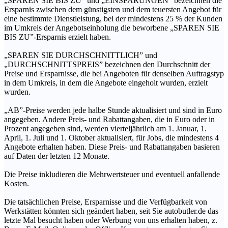
„SPAREN SIE BIS ZU” und „EINSPARUNGEN” bezeichnen die
Ersparnis zwischen dem günstigsten und dem teuersten Angebot für
eine bestimmte Dienstleistung, bei der mindestens 25 % der Kunden
im Umkreis der Angebotseinholung die beworbene „SPAREN SIE
BIS ZU”-Ersparnis erzielt haben.
„SPAREN SIE DURCHSCHNITTLICH” und
„DURCHSCHNITTSPREIS” bezeichnen den Durchschnitt der
Preise und Ersparnisse, die bei Angeboten für denselben Auftragstyp
in dem Umkreis, in dem die Angebote eingeholt wurden, erzielt
wurden.
„AB”-Preise werden jede halbe Stunde aktualisiert und sind in Euro
angegeben. Andere Preis- und Rabattangaben, die in Euro oder in
Prozent angegeben sind, werden vierteljährlich am 1. Januar, 1.
April, 1. Juli und 1. Oktober aktualisiert, für Jobs, die mindestens 4
Angebote erhalten haben. Diese Preis- und Rabattangaben basieren
auf Daten der letzten 12 Monate.
Die Preise inkludieren die Mehrwertsteuer und eventuell anfallende
Kosten.
Die tatsächlichen Preise, Ersparnisse und die Verfügbarkeit von
Werkstätten könnten sich geändert haben, seit Sie autobutler.de das
letzte Mal besucht haben oder Werbung von uns erhalten haben, z.