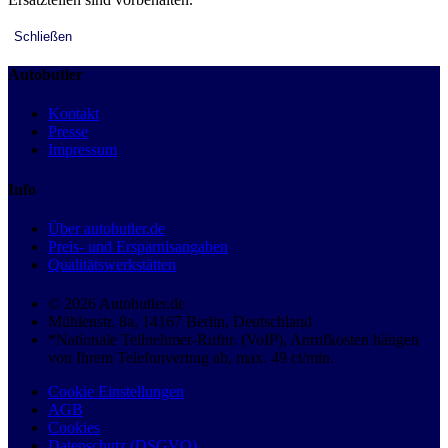
Schließen
Autobutler
Kontakt
Presse
Impressum
Info
Über autobutler.de
Preis- und Ersparnisangaben
Qualitätswerkstätten
© 2026 Autobutler.de
Mühlenstr. 8a, 14167 Berlin, Deutschland
*Nationale Teilnehmer-Rufnr. (VoIP), Anrufkosten hängen
von Ihrem Telefonvertrag ab, max. 49 ct/min.
Cookie Einstellungen
AGB
Cookies
Datenschutz (DSGVO)