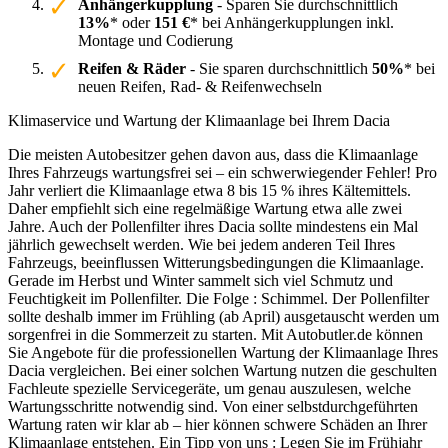
Anhängerkupplung
- Sparen Sie durchschnittlich
13%
* oder
151 €
* bei Anhängerkupplungen inkl.
Montage und Codierung
Reifen & Räder
- Sie sparen durchschnittlich
50%
* bei
neuen Reifen, Rad- & Reifenwechseln
Klimaservice und Wartung der Klimaanlage bei Ihrem Dacia
Die meisten Autobesitzer gehen davon aus, dass die Klimaanlage
Ihres Fahrzeugs wartungsfrei sei – ein schwerwiegender Fehler! Pro
Jahr verliert die Klimaanlage etwa 8 bis 15 % ihres Kältemittels.
Daher empfiehlt sich eine regelmäßige Wartung etwa alle zwei
Jahre. Auch der Pollenfilter ihres Dacia sollte mindestens ein Mal
jährlich gewechselt werden. Wie bei jedem anderen Teil Ihres
Fahrzeugs, beeinflussen Witterungsbedingungen die Klimaanlage.
Gerade im Herbst und Winter sammelt sich viel Schmutz und
Feuchtigkeit im Pollenfilter. Die Folge : Schimmel. Der Pollenfilter
sollte deshalb immer im Frühling (ab April) ausgetauscht werden um
sorgenfrei in die Sommerzeit zu starten. Mit Autobutler.de können
Sie Angebote für die professionellen Wartung der Klimaanlage Ihres
Dacia vergleichen. Bei einer solchen Wartung nutzen die geschulten
Fachleute spezielle Servicegeräte, um genau auszulesen, welche
Wartungsschritte notwendig sind. Von einer selbstdurchgeführten
Wartung raten wir klar ab – hier können schwere Schäden an Ihrer
Klimaanlage entstehen. Ein Tipp von uns : Legen Sie im Frühjahr