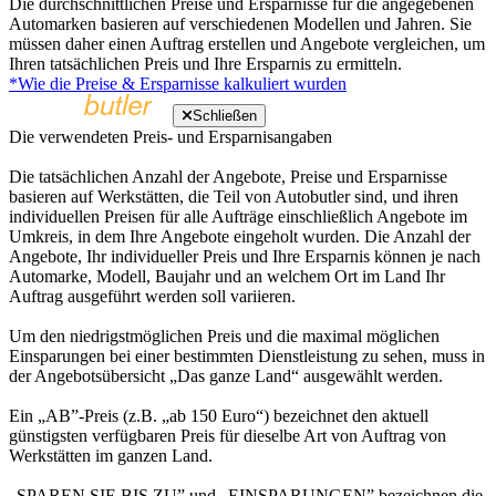
Die durchschnittlichen Preise und Ersparnisse für die angegebenen
Automarken basieren auf verschiedenen Modellen und Jahren. Sie
müssen daher einen Auftrag erstellen und Angebote vergleichen, um
Ihren tatsächlichen Preis und Ihre Ersparnis zu ermitteln.
*Wie die Preise & Ersparnisse kalkuliert wurden
Schließen
Die verwendeten Preis- und Ersparnisangaben
Die tatsächlichen Anzahl der Angebote, Preise und Ersparnisse
basieren auf Werkstätten, die Teil von Autobutler sind, und ihren
individuellen Preisen für alle Aufträge einschließlich Angebote im
Umkreis, in dem Ihre Angebote eingeholt wurden. Die Anzahl der
Angebote, Ihr individueller Preis und Ihre Ersparnis können je nach
Automarke, Modell, Baujahr und an welchem Ort im Land Ihr
Auftrag ausgeführt werden soll variieren.
Um den niedrigstmöglichen Preis und die maximal möglichen
Einsparungen bei einer bestimmten Dienstleistung zu sehen, muss in
der Angebotsübersicht „Das ganze Land“ ausgewählt werden.
Ein „AB”-Preis (z.B. „ab 150 Euro“) bezeichnet den aktuell
günstigsten verfügbaren Preis für dieselbe Art von Auftrag von
Werkstätten im ganzen Land.
„SPAREN SIE BIS ZU” und „EINSPARUNGEN” bezeichnen die