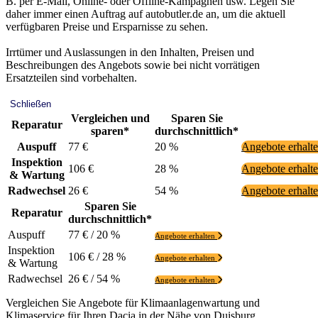
B. per E-Mail, Online- oder Offline-Kampagnen usw. Legen Sie
daher immer einen Auftrag auf autobutler.de an, um die aktuell
verfügbaren Preise und Ersparnisse zu sehen.
Irrtümer und Auslassungen in den Inhalten, Preisen und
Beschreibungen des Angebots sowie bei nicht vorrätigen
Ersatzteilen sind vorbehalten.
Schließen
Vergleichen und
Sparen Sie
Reparatur
sparen*
durchschnittlich*
Auspuff
77 €
20 %
Angebote erhalt
Inspektion
106 €
28 %
Angebote erhalt
& Wartung
Radwechsel
26 €
54 %
Angebote erhalt
Sparen Sie
Reparatur
durchschnittlich*
Auspuff
77 € / 20 %
Angebote erhalten
Inspektion
106 € / 28 %
Angebote erhalten
& Wartung
Radwechsel
26 € / 54 %
Angebote erhalten
Vergleichen Sie Angebote für Klimaanlagenwartung und
Klimaservice für Ihren Dacia in der Nähe von Duisburg