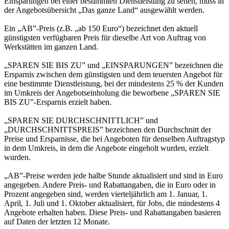
Einsparungen bei einer bestimmten Dienstleistung zu sehen, muss in
der Angebotsübersicht „Das ganze Land“ ausgewählt werden.
Ein „AB”-Preis (z.B. „ab 150 Euro“) bezeichnet den aktuell
günstigsten verfügbaren Preis für dieselbe Art von Auftrag von
Werkstätten im ganzen Land.
„SPAREN SIE BIS ZU” und „EINSPARUNGEN” bezeichnen die
Ersparnis zwischen dem günstigsten und dem teuersten Angebot für
eine bestimmte Dienstleistung, bei der mindestens 25 % der Kunden
im Umkreis der Angebotseinholung die beworbene „SPAREN SIE
BIS ZU”-Ersparnis erzielt haben.
„SPAREN SIE DURCHSCHNITTLICH” und
„DURCHSCHNITTSPREIS” bezeichnen den Durchschnitt der
Preise und Ersparnisse, die bei Angeboten für denselben Auftragstyp
in dem Umkreis, in dem die Angebote eingeholt wurden, erzielt
wurden.
„AB”-Preise werden jede halbe Stunde aktualisiert und sind in Euro
angegeben. Andere Preis- und Rabattangaben, die in Euro oder in
Prozent angegeben sind, werden vierteljährlich am 1. Januar, 1.
April, 1. Juli und 1. Oktober aktualisiert, für Jobs, die mindestens 4
Angebote erhalten haben. Diese Preis- und Rabattangaben basieren
auf Daten der letzten 12 Monate.