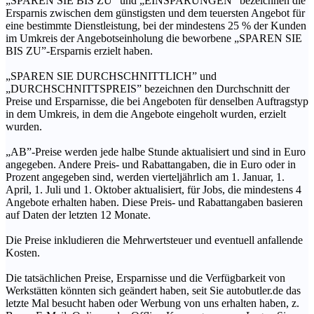
„SPAREN SIE BIS ZU” und „EINSPARUNGEN” bezeichnen die
Ersparnis zwischen dem günstigsten und dem teuersten Angebot für
eine bestimmte Dienstleistung, bei der mindestens 25 % der Kunden
im Umkreis der Angebotseinholung die beworbene „SPAREN SIE
BIS ZU”-Ersparnis erzielt haben.
„SPAREN SIE DURCHSCHNITTLICH” und
„DURCHSCHNITTSPREIS” bezeichnen den Durchschnitt der
Preise und Ersparnisse, die bei Angeboten für denselben Auftragstyp
in dem Umkreis, in dem die Angebote eingeholt wurden, erzielt
wurden.
„AB”-Preise werden jede halbe Stunde aktualisiert und sind in Euro
angegeben. Andere Preis- und Rabattangaben, die in Euro oder in
Prozent angegeben sind, werden vierteljährlich am 1. Januar, 1.
April, 1. Juli und 1. Oktober aktualisiert, für Jobs, die mindestens 4
Angebote erhalten haben. Diese Preis- und Rabattangaben basieren
auf Daten der letzten 12 Monate.
Die Preise inkludieren die Mehrwertsteuer und eventuell anfallende
Kosten.
Die tatsächlichen Preise, Ersparnisse und die Verfügbarkeit von
Werkstätten könnten sich geändert haben, seit Sie autobutler.de das
letzte Mal besucht haben oder Werbung von uns erhalten haben, z.