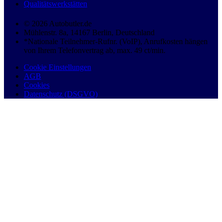
Qualitätswerkstätten
© 2026 Autobutler.de
Mühlenstr. 8a, 14167 Berlin, Deutschland
*Nationale Teilnehmer-Rufnr. (VoIP), Anrufkosten hängen
von Ihrem Telefonvertrag ab, max. 49 ct/min.
Cookie Einstellungen
AGB
Cookies
Datenschutz (DSGVO)