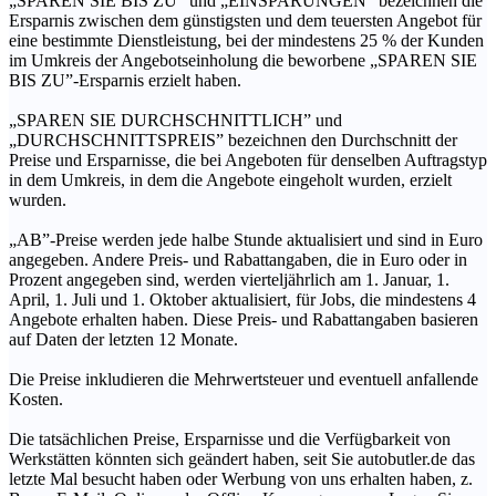
„SPAREN SIE BIS ZU” und „EINSPARUNGEN” bezeichnen die
Ersparnis zwischen dem günstigsten und dem teuersten Angebot für
eine bestimmte Dienstleistung, bei der mindestens 25 % der Kunden
im Umkreis der Angebotseinholung die beworbene „SPAREN SIE
BIS ZU”-Ersparnis erzielt haben.
„SPAREN SIE DURCHSCHNITTLICH” und
„DURCHSCHNITTSPREIS” bezeichnen den Durchschnitt der
Preise und Ersparnisse, die bei Angeboten für denselben Auftragstyp
in dem Umkreis, in dem die Angebote eingeholt wurden, erzielt
wurden.
„AB”-Preise werden jede halbe Stunde aktualisiert und sind in Euro
angegeben. Andere Preis- und Rabattangaben, die in Euro oder in
Prozent angegeben sind, werden vierteljährlich am 1. Januar, 1.
April, 1. Juli und 1. Oktober aktualisiert, für Jobs, die mindestens 4
Angebote erhalten haben. Diese Preis- und Rabattangaben basieren
auf Daten der letzten 12 Monate.
Die Preise inkludieren die Mehrwertsteuer und eventuell anfallende
Kosten.
Die tatsächlichen Preise, Ersparnisse und die Verfügbarkeit von
Werkstätten könnten sich geändert haben, seit Sie autobutler.de das
letzte Mal besucht haben oder Werbung von uns erhalten haben, z.