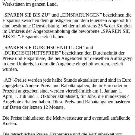
Werkstätten im ganzen Land.
„SPAREN SIE BIS ZU” und „EINSPARUNGEN” bezeichnen die
Ersparnis zwischen dem günstigsten und dem teuersten Angebot für
eine bestimmte Dienstleistung, bei der mindestens 25 % der Kunden
im Umkreis der Angebotseinholung die beworbene „SPAREN SIE
BIS ZU”-Ersparnis erzielt haben.
„SPAREN SIE DURCHSCHNITTLICH” und
„DURCHSCHNITTSPREIS” bezeichnen den Durchschnitt der
Preise und Ersparnisse, die bei Angeboten für denselben Auftragstyp
in dem Umkreis, in dem die Angebote eingeholt wurden, erzielt
wurden.
„AB”-Preise werden jede halbe Stunde aktualisiert und sind in Euro
angegeben. Andere Preis- und Rabattangaben, die in Euro oder in
Prozent angegeben sind, werden vierteljährlich am 1. Januar, 1.
April, 1. Juli und 1. Oktober aktualisiert, für Jobs, die mindestens 4
Angebote erhalten haben. Diese Preis- und Rabattangaben basieren
auf Daten der letzten 12 Monate.
Die Preise inkludieren die Mehrwertsteuer und eventuell anfallende
Kosten.
Die tatsächlichen Preise, Ersparnisse und die Verfügbarkeit von