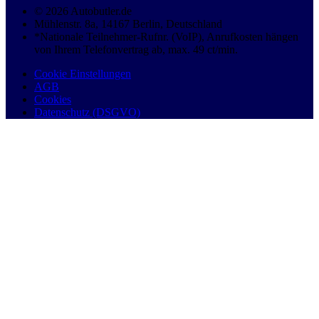
© 2026 Autobutler.de
Mühlenstr. 8a, 14167 Berlin, Deutschland
*Nationale Teilnehmer-Rufnr. (VoIP), Anrufkosten hängen
von Ihrem Telefonvertrag ab, max. 49 ct/min.
Cookie Einstellungen
AGB
Cookies
Datenschutz (DSGVO)