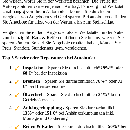
Sie wissen, wofür Sie in der Werkstatt bezahlen. Die Preise für
Autoreparaturen variieren je nach Auftrag, Fahrzeug und Werkstatt.
Unabhängig von Ihrem Automodell, können Sie durch den
Vergleich von Angeboten viel Geld sparen. Bei autobutler.de finden
Sie Angebote für alles, von der Wartung bis zum Steinschlag.
Vergleichen Sie einfach Angebote lokaler Werkstätten in der Nähe
von Leipzig für Rad- & Reifen und finden Sie heraus, wie viel Sie
sparen können. Sobald Sie Angebote erhalten haben, können Sie
Preis, Standort, Stundensatz uvm. vergleichen.
Top 5 Service oder Reparaturen bei Autobutler
Inspektion
– Sparen Sie durchschnittlich*
18%
** oder
68 €
* bei der Inspektion
Bremsen
– Sparen Sie durchschnittlich
78%
* oder
73
€
* bei Bremsreparaturen
Ölwechsel
– Sparen Sie durchschnittlich
34%
* beim
Getriebeölwechsel
Anhängerkupplung
- Sparen Sie durchschnittlich
13%
* oder
151 €
* bei Anhängerkupplungen inkl.
Montage und Codierung
Reifen & Räder
- Sie sparen durchschnittlich
50%
* bei