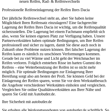
neuen Reifen, Rad- & Reifenwechseln
Professionelle Reifeneinlagerung der Reifen Ihres Dacia
Der jährliche Reifenwechsel steht an, aber Sie haben keine
Möglichkeit Ihren Reifensatz einzulagern? Eine fachgerechte
Lagerung der Reifen Ihres Dacia ist wichtig, um die Reifenqualität
sicherzustellen. Die Lagerung bei einem Fachmann empfiehlt sich
also, wenn Sie keinen eigenen Platz zur Verfügung haben. Unsere
Partnerwerkstätten haben optimale Bedingungen, um Ihre Reifen
professionell und sicher zu lagern, damit Sie diese auch noch in
Zukunft ohne Probleme nutzen können. Bei falscher Lagerung der
Reifen kann es nämlich zu unschönen Verformungen kommen.
Gerade bei zu viel Wärme und Licht geht der Weichmacher im
Reifen verloren. Folglich entstehen Risse im harten Gummi des
Reifens – eine Weiterbenutzung der Reifen ist so nicht mehr
möglich. Für optimale Bedingungen zur Einlagerung Ihrer
Bereifung sorgt also am besten der Profi. Sie können Geld bei der
Einlagerung der Reifen sparen, wenn Sie vor dem Werkstattbesuch
die Angebote verschiedener Werkstätten einholen und vergleichen.
Vergleichen Sie online Qualitätswerkstätten aus Ihrer Nähe und
sparen Sie Geld mit Autobutler.de.
Ihre Sicherheit mit autobutler.de
Sie erhalten alle Werkstattangeboten von autobutler.de schriftlich. So