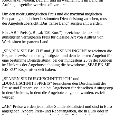
Automarke, Modell, Baujahr und an welchem Ort im Land Ihr
Auftrag ausgeführt werden soll variieren.
Um den niedrigstmöglichen Preis und die maximal möglichen
Einsparungen bei einer bestimmten Dienstleistung zu sehen, muss in
der Angebotsübersicht „Das ganze Land“ ausgewählt werden.
Ein „AB”-Preis (z.B. „ab 150 Euro“) bezeichnet den aktuell
günstigsten verfügbaren Preis für dieselbe Art von Auftrag von
Werkstätten im ganzen Land.
„SPAREN SIE BIS ZU” und „EINSPARUNGEN” bezeichnen die
Ersparnis zwischen dem günstigsten und dem teuersten Angebot für
eine bestimmte Dienstleistung, bei der mindestens 25 % der Kunden
im Umkreis der Angebotseinholung die beworbene „SPAREN SIE
BIS ZU”-Ersparnis erzielt haben.
„SPAREN SIE DURCHSCHNITTLICH” und
„DURCHSCHNITTSPREIS” bezeichnen den Durchschnitt der
Preise und Ersparnisse, die bei Angeboten für denselben Auftragstyp
in dem Umkreis, in dem die Angebote eingeholt wurden, erzielt
wurden.
„AB”-Preise werden jede halbe Stunde aktualisiert und sind in Euro
angegeben. Andere Preis- und Rabattangaben, die in Euro oder in