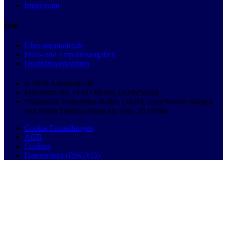
Impressum
Info
Über autobutler.de
Preis- und Ersparnisangaben
Qualitätswerkstätten
© 2026 Autobutler.de
Mühlenstr. 8a, 14167 Berlin, Deutschland
*Nationale Teilnehmer-Rufnr. (VoIP), Anrufkosten hängen
von Ihrem Telefonvertrag ab, max. 49 ct/min.
Cookie Einstellungen
AGB
Cookies
Datenschutz (DSGVO)