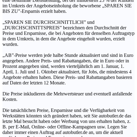
eine bestimmte Dienstleistung, bei der mindestens 25 % der Kunden
im Umkreis der Angebotseinholung die beworbene „SPAREN SIE
BIS ZU”-Ersparnis erzielt haben.
„SPAREN SIE DURCHSCHNITTLICH” und
„DURCHSCHNITTSPREIS” bezeichnen den Durchschnitt der
Preise und Ersparnisse, die bei Angeboten für denselben Auftragstyp
in dem Umkreis, in dem die Angebote eingeholt wurden, erzielt
wurden.
„AB”-Preise werden jede halbe Stunde aktualisiert und sind in Euro
angegeben. Andere Preis- und Rabattangaben, die in Euro oder in
Prozent angegeben sind, werden vierteljährlich am 1. Januar, 1.
April, 1. Juli und 1. Oktober aktualisiert, für Jobs, die mindestens 4
Angebote erhalten haben. Diese Preis- und Rabattangaben basieren
auf Daten der letzten 12 Monate.
Die Preise inkludieren die Mehrwertsteuer und eventuell anfallende
Kosten.
Die tatsächlichen Preise, Ersparnisse und die Verfügbarkeit von
Werkstätten könnten sich geändert haben, seit Sie autobutler.de das
letzte Mal besucht haben oder Werbung von uns erhalten haben, z.
B. per E-Mail, Online- oder Offline-Kampagnen usw. Legen Sie
daher immer einen Auftrag auf autobutler.de an, um die aktuell