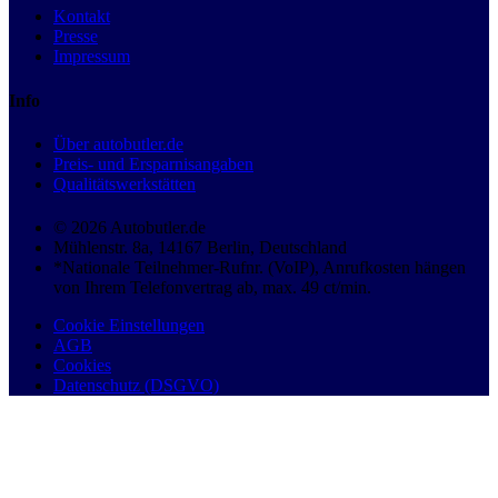
Kontakt
Presse
Impressum
Info
Über autobutler.de
Preis- und Ersparnisangaben
Qualitätswerkstätten
© 2026 Autobutler.de
Mühlenstr. 8a, 14167 Berlin, Deutschland
*Nationale Teilnehmer-Rufnr. (VoIP), Anrufkosten hängen
von Ihrem Telefonvertrag ab, max. 49 ct/min.
Cookie Einstellungen
AGB
Cookies
Datenschutz (DSGVO)