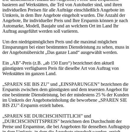
basieren auf Werkstätten, die Teil von Autobutler sind, und ihren
individuellen Preisen für alle Aufträge einschließlich Angebote im
Umkreis, in dem Ihre Angebote eingeholt wurden. Die Anzahl der
Angebote, Ihr individueller Preis und Ihre Ersparnis können je nach
Automarke, Modell, Baujahr und an welchem Ort im Land Ihr
Auftrag ausgeführt werden soll variieren.
Um den niedrigstmöglichen Preis und die maximal möglichen
Einsparungen bei einer bestimmten Dienstleistung zu sehen, muss in
der Angebotsübersicht „Das ganze Land“ ausgewählt werden.
Ein „AB”-Preis (z.B. „ab 150 Euro“) bezeichnet den aktuell
günstigsten verfügbaren Preis für dieselbe Art von Auftrag von
Werkstätten im ganzen Land.
„SPAREN SIE BIS ZU” und „EINSPARUNGEN” bezeichnen die
Ersparnis zwischen dem günstigsten und dem teuersten Angebot für
eine bestimmte Dienstleistung, bei der mindestens 25 % der Kunden
im Umkreis der Angebotseinholung die beworbene „SPAREN SIE
BIS ZU”-Ersparnis erzielt haben.
„SPAREN SIE DURCHSCHNITTLICH” und
„DURCHSCHNITTSPREIS” bezeichnen den Durchschnitt der
Preise und Ersparnisse, die bei Angeboten für denselben Auftragstyp
in dem Umkreis, in dem die Angebote eingeholt wurden, erzielt