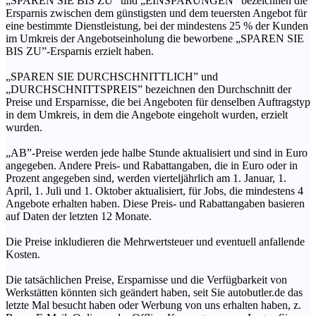
„SPAREN SIE BIS ZU” und „EINSPARUNGEN” bezeichnen die
Ersparnis zwischen dem günstigsten und dem teuersten Angebot für
eine bestimmte Dienstleistung, bei der mindestens 25 % der Kunden
im Umkreis der Angebotseinholung die beworbene „SPAREN SIE
BIS ZU”-Ersparnis erzielt haben.
„SPAREN SIE DURCHSCHNITTLICH” und
„DURCHSCHNITTSPREIS” bezeichnen den Durchschnitt der
Preise und Ersparnisse, die bei Angeboten für denselben Auftragstyp
in dem Umkreis, in dem die Angebote eingeholt wurden, erzielt
wurden.
„AB”-Preise werden jede halbe Stunde aktualisiert und sind in Euro
angegeben. Andere Preis- und Rabattangaben, die in Euro oder in
Prozent angegeben sind, werden vierteljährlich am 1. Januar, 1.
April, 1. Juli und 1. Oktober aktualisiert, für Jobs, die mindestens 4
Angebote erhalten haben. Diese Preis- und Rabattangaben basieren
auf Daten der letzten 12 Monate.
Die Preise inkludieren die Mehrwertsteuer und eventuell anfallende
Kosten.
Die tatsächlichen Preise, Ersparnisse und die Verfügbarkeit von
Werkstätten könnten sich geändert haben, seit Sie autobutler.de das
letzte Mal besucht haben oder Werbung von uns erhalten haben, z.