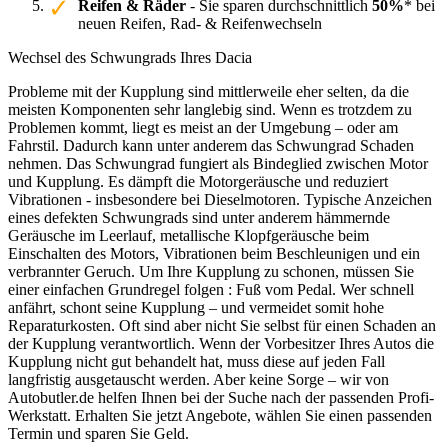
Reifen & Räder
- Sie sparen durchschnittlich
50%
* bei
neuen Reifen, Rad- & Reifenwechseln
Wechsel des Schwungrads Ihres Dacia
Probleme mit der Kupplung sind mittlerweile eher selten, da die
meisten Komponenten sehr langlebig sind. Wenn es trotzdem zu
Problemen kommt, liegt es meist an der Umgebung – oder am
Fahrstil. Dadurch kann unter anderem das Schwungrad Schaden
nehmen. Das Schwungrad fungiert als Bindeglied zwischen Motor
und Kupplung. Es dämpft die Motorgeräusche und reduziert
Vibrationen - insbesondere bei Dieselmotoren. Typische Anzeichen
eines defekten Schwungrads sind unter anderem hämmernde
Geräusche im Leerlauf, metallische Klopfgeräusche beim
Einschalten des Motors, Vibrationen beim Beschleunigen und ein
verbrannter Geruch. Um Ihre Kupplung zu schonen, müssen Sie
einer einfachen Grundregel folgen : Fuß vom Pedal. Wer schnell
anfährt, schont seine Kupplung – und vermeidet somit hohe
Reparaturkosten. Oft sind aber nicht Sie selbst für einen Schaden an
der Kupplung verantwortlich. Wenn der Vorbesitzer Ihres Autos die
Kupplung nicht gut behandelt hat, muss diese auf jeden Fall
langfristig ausgetauscht werden. Aber keine Sorge – wir von
Autobutler.de helfen Ihnen bei der Suche nach der passenden Profi-
Werkstatt. Erhalten Sie jetzt Angebote, wählen Sie einen passenden
Termin und sparen Sie Geld.