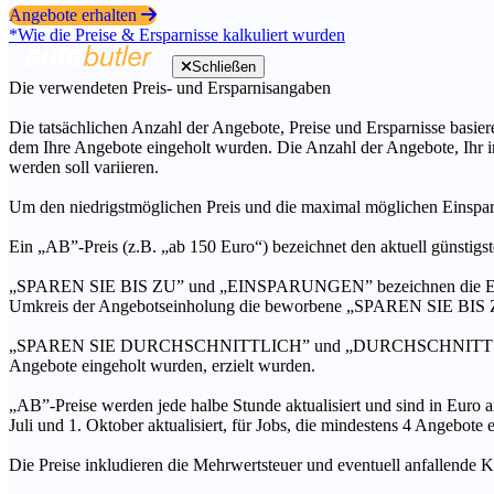
Angebote erhalten
*Wie die Preise & Ersparnisse kalkuliert wurden
Schließen
Die verwendeten Preis- und Ersparnisangaben
Die tatsächlichen Anzahl der Angebote, Preise und Ersparnisse basiere
dem Ihre Angebote eingeholt wurden. Die Anzahl der Angebote, Ihr i
werden soll variieren.
Um den niedrigstmöglichen Preis und die maximal möglichen Einspar
Ein „AB”-Preis (z.B. „ab 150 Euro“) bezeichnet den aktuell günstigs
„SPAREN SIE BIS ZU” und „EINSPARUNGEN” bezeichnen die Ersparni
Umkreis der Angebotseinholung die beworbene „SPAREN SIE BIS ZU
„SPAREN SIE DURCHSCHNITTLICH” und „DURCHSCHNITTSPREIS” bezei
Angebote eingeholt wurden, erzielt wurden.
„AB”-Preise werden jede halbe Stunde aktualisiert und sind in Euro a
Juli und 1. Oktober aktualisiert, für Jobs, die mindestens 4 Angebote
Die Preise inkludieren die Mehrwertsteuer und eventuell anfallende K