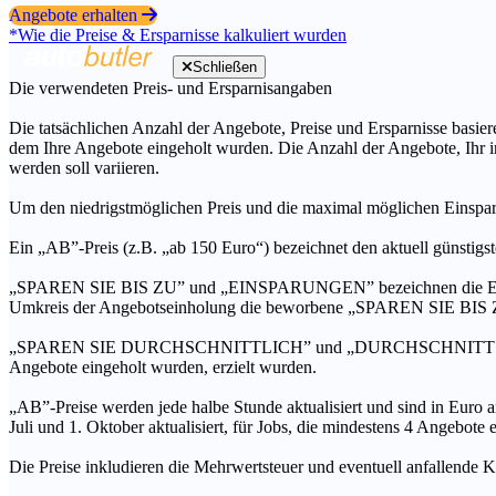
Angebote erhalten
*Wie die Preise & Ersparnisse kalkuliert wurden
Schließen
Die verwendeten Preis- und Ersparnisangaben
Die tatsächlichen Anzahl der Angebote, Preise und Ersparnisse basiere
dem Ihre Angebote eingeholt wurden. Die Anzahl der Angebote, Ihr i
werden soll variieren.
Um den niedrigstmöglichen Preis und die maximal möglichen Einspar
Ein „AB”-Preis (z.B. „ab 150 Euro“) bezeichnet den aktuell günstigs
„SPAREN SIE BIS ZU” und „EINSPARUNGEN” bezeichnen die Ersparni
Umkreis der Angebotseinholung die beworbene „SPAREN SIE BIS ZU
„SPAREN SIE DURCHSCHNITTLICH” und „DURCHSCHNITTSPREIS” bezei
Angebote eingeholt wurden, erzielt wurden.
„AB”-Preise werden jede halbe Stunde aktualisiert und sind in Euro a
Juli und 1. Oktober aktualisiert, für Jobs, die mindestens 4 Angebote
Die Preise inkludieren die Mehrwertsteuer und eventuell anfallende K