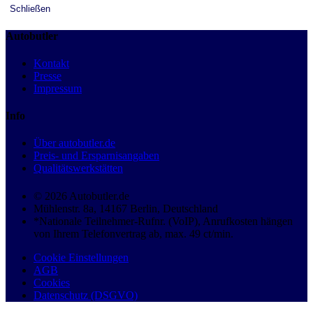
Schließen
Autobutler
Kontakt
Presse
Impressum
Info
Über autobutler.de
Preis- und Ersparnisangaben
Qualitätswerkstätten
© 2026 Autobutler.de
Mühlenstr. 8a, 14167 Berlin, Deutschland
*Nationale Teilnehmer-Rufnr. (VoIP), Anrufkosten hängen
von Ihrem Telefonvertrag ab, max. 49 ct/min.
Cookie Einstellungen
AGB
Cookies
Datenschutz (DSGVO)