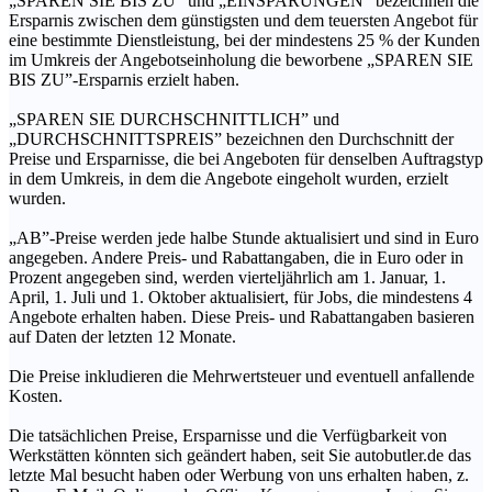
„SPAREN SIE BIS ZU” und „EINSPARUNGEN” bezeichnen die
Ersparnis zwischen dem günstigsten und dem teuersten Angebot für
eine bestimmte Dienstleistung, bei der mindestens 25 % der Kunden
im Umkreis der Angebotseinholung die beworbene „SPAREN SIE
BIS ZU”-Ersparnis erzielt haben.
„SPAREN SIE DURCHSCHNITTLICH” und
„DURCHSCHNITTSPREIS” bezeichnen den Durchschnitt der
Preise und Ersparnisse, die bei Angeboten für denselben Auftragstyp
in dem Umkreis, in dem die Angebote eingeholt wurden, erzielt
wurden.
„AB”-Preise werden jede halbe Stunde aktualisiert und sind in Euro
angegeben. Andere Preis- und Rabattangaben, die in Euro oder in
Prozent angegeben sind, werden vierteljährlich am 1. Januar, 1.
April, 1. Juli und 1. Oktober aktualisiert, für Jobs, die mindestens 4
Angebote erhalten haben. Diese Preis- und Rabattangaben basieren
auf Daten der letzten 12 Monate.
Die Preise inkludieren die Mehrwertsteuer und eventuell anfallende
Kosten.
Die tatsächlichen Preise, Ersparnisse und die Verfügbarkeit von
Werkstätten könnten sich geändert haben, seit Sie autobutler.de das
letzte Mal besucht haben oder Werbung von uns erhalten haben, z.