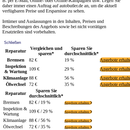
B. per E-Mail, Online- oder Offline-Kampagnen usw. Legen Sie
daher immer einen Auftrag auf autobutler.de an, um die aktuell
verfügbaren Preise und Ersparnisse zu sehen.
Irrtümer und Auslassungen in den Inhalten, Preisen und
Beschreibungen des Angebots sowie bei nicht vorrätigen
Ersatzteilen sind vorbehalten.
Schließen
Vergleichen und
Sparen Sie
Reparatur
sparen*
durchschnittlich*
Bremsen
82 €
19 %
Angebote erhal
Inspektion
109 €
29 %
Angebote erhal
& Wartung
Klimaanlage
88 €
56 %
Angebote erhal
Ölwechsel
72 €
35 %
Angebote erhal
Sparen Sie
Reparatur
durchschnittlich*
Bremsen
82 € / 19 %
Angebote erhalten
Inspektion &
109 € / 29 %
Angebote erhalten
Wartung
Klimaanlage
88 € / 56 %
Angebote erhalten
Ölwechsel
72 € / 35 %
Angebote erhalten