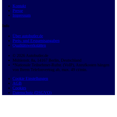
Kontakt
Presse
Impressum
Info
Über autobutler.de
Preis- und Ersparnisangaben
Qualitätswerkstätten
© 2026 Autobutler.de
Mühlenstr. 8a, 14167 Berlin, Deutschland
*Nationale Teilnehmer-Rufnr. (VoIP), Anrufkosten hängen
von Ihrem Telefonvertrag ab, max. 49 ct/min.
Cookie Einstellungen
AGB
Cookies
Datenschutz (DSGVO)