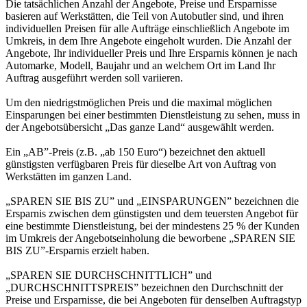
Die tatsächlichen Anzahl der Angebote, Preise und Ersparnisse
basieren auf Werkstätten, die Teil von Autobutler sind, und ihren
individuellen Preisen für alle Aufträge einschließlich Angebote im
Umkreis, in dem Ihre Angebote eingeholt wurden. Die Anzahl der
Angebote, Ihr individueller Preis und Ihre Ersparnis können je nach
Automarke, Modell, Baujahr und an welchem Ort im Land Ihr
Auftrag ausgeführt werden soll variieren.
Um den niedrigstmöglichen Preis und die maximal möglichen
Einsparungen bei einer bestimmten Dienstleistung zu sehen, muss in
der Angebotsübersicht „Das ganze Land“ ausgewählt werden.
Ein „AB”-Preis (z.B. „ab 150 Euro“) bezeichnet den aktuell
günstigsten verfügbaren Preis für dieselbe Art von Auftrag von
Werkstätten im ganzen Land.
„SPAREN SIE BIS ZU” und „EINSPARUNGEN” bezeichnen die
Ersparnis zwischen dem günstigsten und dem teuersten Angebot für
eine bestimmte Dienstleistung, bei der mindestens 25 % der Kunden
im Umkreis der Angebotseinholung die beworbene „SPAREN SIE
BIS ZU”-Ersparnis erzielt haben.
„SPAREN SIE DURCHSCHNITTLICH” und
„DURCHSCHNITTSPREIS” bezeichnen den Durchschnitt der
Preise und Ersparnisse, die bei Angeboten für denselben Auftragstyp