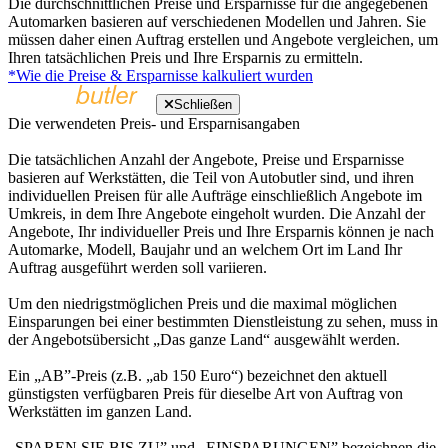
Die durchschnittlichen Preise und Ersparnisse für die angegebenen
Automarken basieren auf verschiedenen Modellen und Jahren. Sie
müssen daher einen Auftrag erstellen und Angebote vergleichen, um
Ihren tatsächlichen Preis und Ihre Ersparnis zu ermitteln.
*Wie die Preise & Ersparnisse kalkuliert wurden
Schließen
Die verwendeten Preis- und Ersparnisangaben
Die tatsächlichen Anzahl der Angebote, Preise und Ersparnisse
basieren auf Werkstätten, die Teil von Autobutler sind, und ihren
individuellen Preisen für alle Aufträge einschließlich Angebote im
Umkreis, in dem Ihre Angebote eingeholt wurden. Die Anzahl der
Angebote, Ihr individueller Preis und Ihre Ersparnis können je nach
Automarke, Modell, Baujahr und an welchem Ort im Land Ihr
Auftrag ausgeführt werden soll variieren.
Um den niedrigstmöglichen Preis und die maximal möglichen
Einsparungen bei einer bestimmten Dienstleistung zu sehen, muss in
der Angebotsübersicht „Das ganze Land“ ausgewählt werden.
Ein „AB”-Preis (z.B. „ab 150 Euro“) bezeichnet den aktuell
günstigsten verfügbaren Preis für dieselbe Art von Auftrag von
Werkstätten im ganzen Land.
„SPAREN SIE BIS ZU” und „EINSPARUNGEN” bezeichnen die