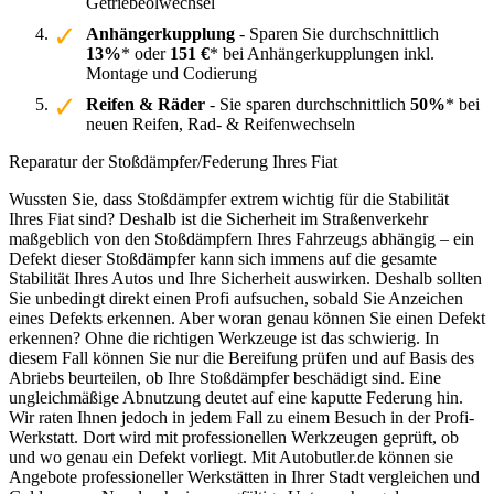
Getriebeölwechsel
Anhängerkupplung
- Sparen Sie durchschnittlich
13%
* oder
151 €
* bei Anhängerkupplungen inkl.
Montage und Codierung
Reifen & Räder
- Sie sparen durchschnittlich
50%
* bei
neuen Reifen, Rad- & Reifenwechseln
Reparatur der Stoßdämpfer/Federung Ihres Fiat
Wussten Sie, dass Stoßdämpfer extrem wichtig für die Stabilität
Ihres Fiat sind? Deshalb ist die Sicherheit im Straßenverkehr
maßgeblich von den Stoßdämpfern Ihres Fahrzeugs abhängig – ein
Defekt dieser Stoßdämpfer kann sich immens auf die gesamte
Stabilität Ihres Autos und Ihre Sicherheit auswirken. Deshalb sollten
Sie unbedingt direkt einen Profi aufsuchen, sobald Sie Anzeichen
eines Defekts erkennen. Aber woran genau können Sie einen Defekt
erkennen? Ohne die richtigen Werkzeuge ist das schwierig. In
diesem Fall können Sie nur die Bereifung prüfen und auf Basis des
Abriebs beurteilen, ob Ihre Stoßdämpfer beschädigt sind. Eine
ungleichmäßige Abnutzung deutet auf eine kaputte Federung hin.
Wir raten Ihnen jedoch in jedem Fall zu einem Besuch in der Profi-
Werkstatt. Dort wird mit professionellen Werkzeugen geprüft, ob
und wo genau ein Defekt vorliegt. Mit Autobutler.de können sie
Angebote professioneller Werkstätten in Ihrer Stadt vergleichen und