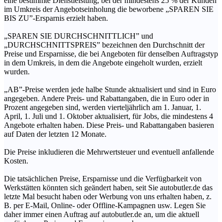
eine bestimmte Dienstleistung, bei der mindestens 25 % der Kunden
im Umkreis der Angebotseinholung die beworbene „SPAREN SIE
BIS ZU”-Ersparnis erzielt haben.
„SPAREN SIE DURCHSCHNITTLICH” und
„DURCHSCHNITTSPREIS” bezeichnen den Durchschnitt der
Preise und Ersparnisse, die bei Angeboten für denselben Auftragstyp
in dem Umkreis, in dem die Angebote eingeholt wurden, erzielt
wurden.
„AB”-Preise werden jede halbe Stunde aktualisiert und sind in Euro
angegeben. Andere Preis- und Rabattangaben, die in Euro oder in
Prozent angegeben sind, werden vierteljährlich am 1. Januar, 1.
April, 1. Juli und 1. Oktober aktualisiert, für Jobs, die mindestens 4
Angebote erhalten haben. Diese Preis- und Rabattangaben basieren
auf Daten der letzten 12 Monate.
Die Preise inkludieren die Mehrwertsteuer und eventuell anfallende
Kosten.
Die tatsächlichen Preise, Ersparnisse und die Verfügbarkeit von
Werkstätten könnten sich geändert haben, seit Sie autobutler.de das
letzte Mal besucht haben oder Werbung von uns erhalten haben, z.
B. per E-Mail, Online- oder Offline-Kampagnen usw. Legen Sie
daher immer einen Auftrag auf autobutler.de an, um die aktuell