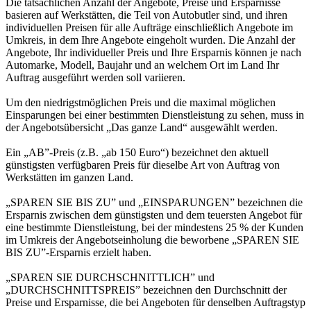
Die tatsächlichen Anzahl der Angebote, Preise und Ersparnisse
basieren auf Werkstätten, die Teil von Autobutler sind, und ihren
individuellen Preisen für alle Aufträge einschließlich Angebote im
Umkreis, in dem Ihre Angebote eingeholt wurden. Die Anzahl der
Angebote, Ihr individueller Preis und Ihre Ersparnis können je nach
Automarke, Modell, Baujahr und an welchem Ort im Land Ihr
Auftrag ausgeführt werden soll variieren.
Um den niedrigstmöglichen Preis und die maximal möglichen
Einsparungen bei einer bestimmten Dienstleistung zu sehen, muss in
der Angebotsübersicht „Das ganze Land“ ausgewählt werden.
Ein „AB”-Preis (z.B. „ab 150 Euro“) bezeichnet den aktuell
günstigsten verfügbaren Preis für dieselbe Art von Auftrag von
Werkstätten im ganzen Land.
„SPAREN SIE BIS ZU” und „EINSPARUNGEN” bezeichnen die
Ersparnis zwischen dem günstigsten und dem teuersten Angebot für
eine bestimmte Dienstleistung, bei der mindestens 25 % der Kunden
im Umkreis der Angebotseinholung die beworbene „SPAREN SIE
BIS ZU”-Ersparnis erzielt haben.
„SPAREN SIE DURCHSCHNITTLICH” und
„DURCHSCHNITTSPREIS” bezeichnen den Durchschnitt der
Preise und Ersparnisse, die bei Angeboten für denselben Auftragstyp