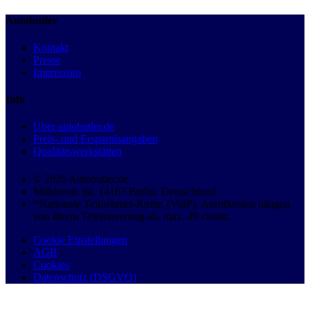
Autobutler
Kontakt
Presse
Impressum
Info
Über autobutler.de
Preis- und Ersparnisangaben
Qualitätswerkstätten
© 2026 Autobutler.de
Mühlenstr. 8a, 14167 Berlin, Deutschland
*Nationale Teilnehmer-Rufnr. (VoIP), Anrufkosten hängen
von Ihrem Telefonvertrag ab, max. 49 ct/min.
Cookie Einstellungen
AGB
Cookies
Datenschutz (DSGVO)