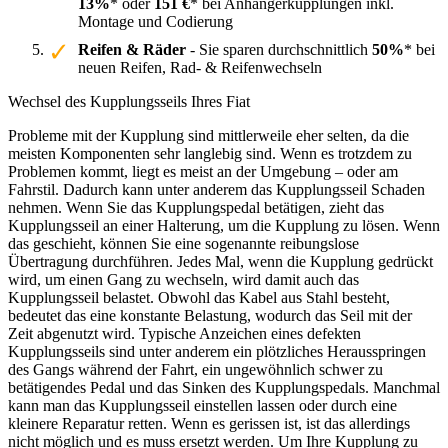
13%
* oder
151 €
* bei Anhängerkupplungen inkl.
Montage und Codierung
Reifen & Räder
- Sie sparen durchschnittlich
50%
* bei
neuen Reifen, Rad- & Reifenwechseln
Wechsel des Kupplungsseils Ihres Fiat
Probleme mit der Kupplung sind mittlerweile eher selten, da die
meisten Komponenten sehr langlebig sind. Wenn es trotzdem zu
Problemen kommt, liegt es meist an der Umgebung – oder am
Fahrstil. Dadurch kann unter anderem das Kupplungsseil Schaden
nehmen. Wenn Sie das Kupplungspedal betätigen, zieht das
Kupplungsseil an einer Halterung, um die Kupplung zu lösen. Wenn
das geschieht, können Sie eine sogenannte reibungslose
Übertragung durchführen. Jedes Mal, wenn die Kupplung gedrückt
wird, um einen Gang zu wechseln, wird damit auch das
Kupplungsseil belastet. Obwohl das Kabel aus Stahl besteht,
bedeutet das eine konstante Belastung, wodurch das Seil mit der
Zeit abgenutzt wird. Typische Anzeichen eines defekten
Kupplungsseils sind unter anderem ein plötzliches Herausspringen
des Gangs während der Fahrt, ein ungewöhnlich schwer zu
betätigendes Pedal und das Sinken des Kupplungspedals. Manchmal
kann man das Kupplungsseil einstellen lassen oder durch eine
kleinere Reparatur retten. Wenn es gerissen ist, ist das allerdings
nicht möglich und es muss ersetzt werden. Um Ihre Kupplung zu