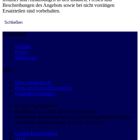
Beschreibungen des Angebots sowie bei nicht vorrätigen
Ersatzteilen sind vorbehalten.
Schließen
Autobutler
Kontakt
Presse
Impressum
Info
Über autobutler.de
Preis- und Ersparnisangaben
Qualitätswerkstätten
© 2026 Autobutler.de
Mühlenstr. 8a, 14167 Berlin, Deutschland
*Nationale Teilnehmer-Rufnr. (VoIP), Anrufkosten hängen
von Ihrem Telefonvertrag ab, max. 49 ct/min.
Cookie Einstellungen
AGB