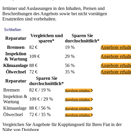
Irrtümer und Auslassungen in den Inhalten, Preisen und
Beschreibungen des Angebots sowie bei nicht vorrätigen
Ersatzteilen sind vorbehalten.
Schließen
Vergleichen und
Sparen Sie
Reparatur
sparen*
durchschnittlich*
Bremsen
82 €
19 %
Angebote erhal
Inspektion
109 €
29 %
Angebote erhal
& Wartung
Klimaanlage
88 €
56 %
Angebote erhal
Ölwechsel
72 €
35 %
Angebote erhal
Sparen Sie
Reparatur
durchschnittlich*
Bremsen
82 € / 19 %
Angebote erhalten
Inspektion &
109 € / 29 %
Angebote erhalten
Wartung
Klimaanlage
88 € / 56 %
Angebote erhalten
Ölwechsel
72 € / 35 %
Angebote erhalten
Vergleichen Sie Angebote für Kupplungsseil für Ihren Fiat in der
Nähe von Duisburg