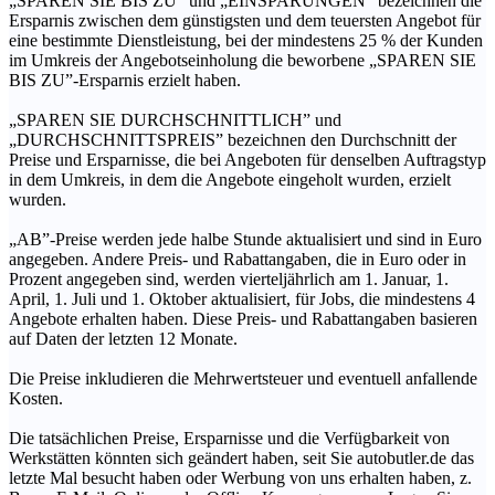
„SPAREN SIE BIS ZU” und „EINSPARUNGEN” bezeichnen die
Ersparnis zwischen dem günstigsten und dem teuersten Angebot für
eine bestimmte Dienstleistung, bei der mindestens 25 % der Kunden
im Umkreis der Angebotseinholung die beworbene „SPAREN SIE
BIS ZU”-Ersparnis erzielt haben.
„SPAREN SIE DURCHSCHNITTLICH” und
„DURCHSCHNITTSPREIS” bezeichnen den Durchschnitt der
Preise und Ersparnisse, die bei Angeboten für denselben Auftragstyp
in dem Umkreis, in dem die Angebote eingeholt wurden, erzielt
wurden.
„AB”-Preise werden jede halbe Stunde aktualisiert und sind in Euro
angegeben. Andere Preis- und Rabattangaben, die in Euro oder in
Prozent angegeben sind, werden vierteljährlich am 1. Januar, 1.
April, 1. Juli und 1. Oktober aktualisiert, für Jobs, die mindestens 4
Angebote erhalten haben. Diese Preis- und Rabattangaben basieren
auf Daten der letzten 12 Monate.
Die Preise inkludieren die Mehrwertsteuer und eventuell anfallende
Kosten.
Die tatsächlichen Preise, Ersparnisse und die Verfügbarkeit von
Werkstätten könnten sich geändert haben, seit Sie autobutler.de das
letzte Mal besucht haben oder Werbung von uns erhalten haben, z.