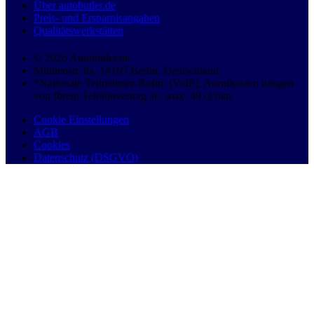
Über autobutler.de
Preis- und Ersparnisangaben
Qualitätswerkstätten
© 2026 Autobutler.de
Mühlenstr. 8a, 14167 Berlin, Deutschland
*Nationale Teilnehmer-Rufnr. (VoIP), Anrufkosten hängen
von Ihrem Telefonvertrag ab, max. 49 ct/min.
Cookie Einstellungen
AGB
Cookies
Datenschutz (DSGVO)