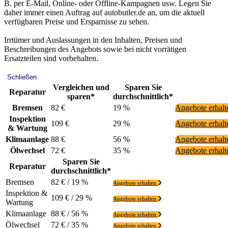
B. per E-Mail, Online- oder Offline-Kampagnen usw. Legen Sie
daher immer einen Auftrag auf autobutler.de an, um die aktuell
verfügbaren Preise und Ersparnisse zu sehen.
Irrtümer und Auslassungen in den Inhalten, Preisen und
Beschreibungen des Angebots sowie bei nicht vorrätigen
Ersatzteilen sind vorbehalten.
Schließen
Vergleichen und
Sparen Sie
Reparatur
sparen*
durchschnittlich*
Bremsen
82 €
19 %
Angebote erhal
Inspektion
109 €
29 %
Angebote erhal
& Wartung
Klimaanlage
88 €
56 %
Angebote erhal
Ölwechsel
72 €
35 %
Angebote erhal
Sparen Sie
Reparatur
durchschnittlich*
Bremsen
82 € / 19 %
Angebote erhalten
Inspektion &
109 € / 29 %
Angebote erhalten
Wartung
Klimaanlage
88 € / 56 %
Angebote erhalten
Ölwechsel
72 € / 35 %
Angebote erhalten