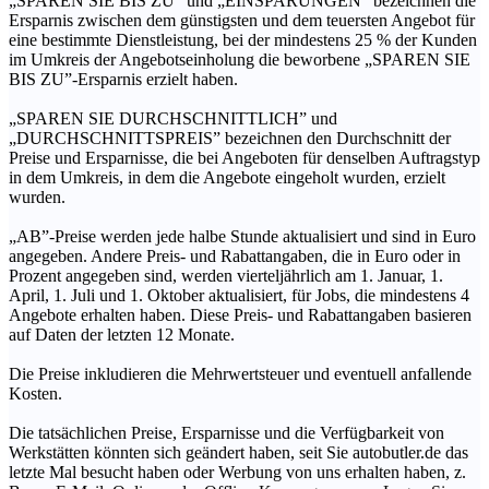
„SPAREN SIE BIS ZU” und „EINSPARUNGEN” bezeichnen die
Ersparnis zwischen dem günstigsten und dem teuersten Angebot für
eine bestimmte Dienstleistung, bei der mindestens 25 % der Kunden
im Umkreis der Angebotseinholung die beworbene „SPAREN SIE
BIS ZU”-Ersparnis erzielt haben.
„SPAREN SIE DURCHSCHNITTLICH” und
„DURCHSCHNITTSPREIS” bezeichnen den Durchschnitt der
Preise und Ersparnisse, die bei Angeboten für denselben Auftragstyp
in dem Umkreis, in dem die Angebote eingeholt wurden, erzielt
wurden.
„AB”-Preise werden jede halbe Stunde aktualisiert und sind in Euro
angegeben. Andere Preis- und Rabattangaben, die in Euro oder in
Prozent angegeben sind, werden vierteljährlich am 1. Januar, 1.
April, 1. Juli und 1. Oktober aktualisiert, für Jobs, die mindestens 4
Angebote erhalten haben. Diese Preis- und Rabattangaben basieren
auf Daten der letzten 12 Monate.
Die Preise inkludieren die Mehrwertsteuer und eventuell anfallende
Kosten.
Die tatsächlichen Preise, Ersparnisse und die Verfügbarkeit von
Werkstätten könnten sich geändert haben, seit Sie autobutler.de das
letzte Mal besucht haben oder Werbung von uns erhalten haben, z.