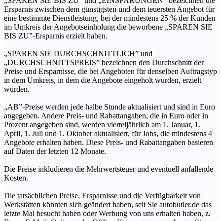
„SPAREN SIE BIS ZU” und „EINSPARUNGEN” bezeichnen die
Ersparnis zwischen dem günstigsten und dem teuersten Angebot für
eine bestimmte Dienstleistung, bei der mindestens 25 % der Kunden
im Umkreis der Angebotseinholung die beworbene „SPAREN SIE
BIS ZU”-Ersparnis erzielt haben.
„SPAREN SIE DURCHSCHNITTLICH” und
„DURCHSCHNITTSPREIS” bezeichnen den Durchschnitt der
Preise und Ersparnisse, die bei Angeboten für denselben Auftragstyp
in dem Umkreis, in dem die Angebote eingeholt wurden, erzielt
wurden.
„AB”-Preise werden jede halbe Stunde aktualisiert und sind in Euro
angegeben. Andere Preis- und Rabattangaben, die in Euro oder in
Prozent angegeben sind, werden vierteljährlich am 1. Januar, 1.
April, 1. Juli und 1. Oktober aktualisiert, für Jobs, die mindestens 4
Angebote erhalten haben. Diese Preis- und Rabattangaben basieren
auf Daten der letzten 12 Monate.
Die Preise inkludieren die Mehrwertsteuer und eventuell anfallende
Kosten.
Die tatsächlichen Preise, Ersparnisse und die Verfügbarkeit von
Werkstätten könnten sich geändert haben, seit Sie autobutler.de das
letzte Mal besucht haben oder Werbung von uns erhalten haben, z.