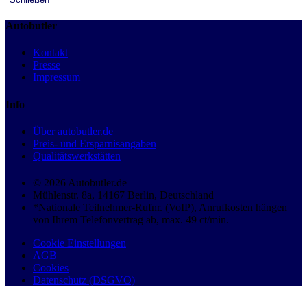
Autobutler
Kontakt
Presse
Impressum
Info
Über autobutler.de
Preis- und Ersparnisangaben
Qualitätswerkstätten
© 2026 Autobutler.de
Mühlenstr. 8a, 14167 Berlin, Deutschland
*Nationale Teilnehmer-Rufnr. (VoIP), Anrufkosten hängen
von Ihrem Telefonvertrag ab, max. 49 ct/min.
Cookie Einstellungen
AGB
Cookies
Datenschutz (DSGVO)