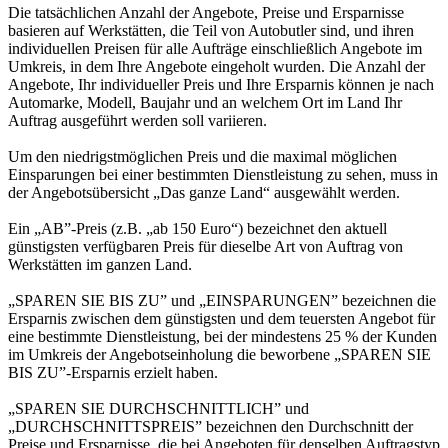
Die tatsächlichen Anzahl der Angebote, Preise und Ersparnisse
basieren auf Werkstätten, die Teil von Autobutler sind, und ihren
individuellen Preisen für alle Aufträge einschließlich Angebote im
Umkreis, in dem Ihre Angebote eingeholt wurden. Die Anzahl der
Angebote, Ihr individueller Preis und Ihre Ersparnis können je nach
Automarke, Modell, Baujahr und an welchem Ort im Land Ihr
Auftrag ausgeführt werden soll variieren.
Um den niedrigstmöglichen Preis und die maximal möglichen
Einsparungen bei einer bestimmten Dienstleistung zu sehen, muss in
der Angebotsübersicht „Das ganze Land“ ausgewählt werden.
Ein „AB”-Preis (z.B. „ab 150 Euro“) bezeichnet den aktuell
günstigsten verfügbaren Preis für dieselbe Art von Auftrag von
Werkstätten im ganzen Land.
„SPAREN SIE BIS ZU” und „EINSPARUNGEN” bezeichnen die
Ersparnis zwischen dem günstigsten und dem teuersten Angebot für
eine bestimmte Dienstleistung, bei der mindestens 25 % der Kunden
im Umkreis der Angebotseinholung die beworbene „SPAREN SIE
BIS ZU”-Ersparnis erzielt haben.
„SPAREN SIE DURCHSCHNITTLICH” und
„DURCHSCHNITTSPREIS” bezeichnen den Durchschnitt der
Preise und Ersparnisse, die bei Angeboten für denselben Auftragstyp