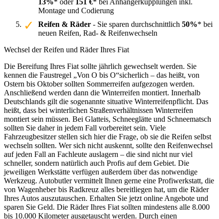
13%
* oder
151 €
* bei Anhängerkupplungen inkl.
Montage und Codierung
Reifen & Räder
- Sie sparen durchschnittlich
50%
* bei
neuen Reifen, Rad- & Reifenwechseln
Wechsel der Reifen und Räder Ihres Fiat
Die Bereifung Ihres Fiat sollte jährlich gewechselt werden. Sie
kennen die Faustregel „Von O bis O“sicherlich – das heißt, von
Ostern bis Oktober sollten Sommerreifen aufgezogen werden.
Anschließend werden dann die Winterreifen montiert. Innerhalb
Deutschlands gilt die sogenannte situative Winterreifenpflicht. Das
heißt, dass bei winterlichen Straßenverhältnissen Winterreifen
montiert sein müssen. Bei Glatteis, Schneeglätte und Schneematsch
sollten Sie daher in jedem Fall vorbereitet sein. Viele
Fahrzeugbesitzer stellen sich hier die Frage, ob sie die Reifen selbst
wechseln sollten. Wer sich nicht auskennt, sollte den Reifenwechsel
auf jeden Fall an Fachleute auslagern – die sind nicht nur viel
schneller, sondern natürlich auch Profis auf dem Gebiet. Die
jeweiligen Werkstätte verfügen außerdem über das notwendige
Werkzeug. Autobutler vermittelt Ihnen gerne eine Profiwerkstatt, die
von Wagenheber bis Radkreuz alles bereitliegen hat, um die Räder
Ihres Autos auszutauschen. Erhalten Sie jetzt online Angebote und
sparen Sie Geld. Die Räder Ihres Fiat sollten mindestens alle 8.000
bis 10.000 Kilometer ausgetauscht werden. Durch einen