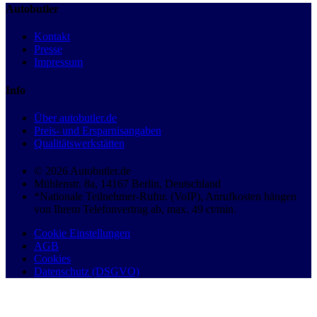
Autobutler
Kontakt
Presse
Impressum
Info
Über autobutler.de
Preis- und Ersparnisangaben
Qualitätswerkstätten
© 2026 Autobutler.de
Mühlenstr. 8a, 14167 Berlin, Deutschland
*Nationale Teilnehmer-Rufnr. (VoIP), Anrufkosten hängen
von Ihrem Telefonvertrag ab, max. 49 ct/min.
Cookie Einstellungen
AGB
Cookies
Datenschutz (DSGVO)