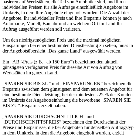
basieren auf Werkstätten, die Teil von Autobutler sind, und ihren
individuellen Preisen für alle Aufträge einschließlich Angebote im
Umkreis, in dem Ihre Angebote eingeholt wurden. Die Anzahl der
Angebote, Ihr individueller Preis und Ihre Ersparnis können je nach
Automarke, Modell, Baujahr und an welchem Ort im Land Ihr
Auftrag ausgeführt werden soll variieren.
Um den niedrigstmöglichen Preis und die maximal möglichen
Einsparungen bei einer bestimmten Dienstleistung zu sehen, muss in
der Angebotsübersicht „Das ganze Land“ ausgewählt werden.
Ein „AB”-Preis (z.B. „ab 150 Euro“) bezeichnet den aktuell
günstigsten verfügbaren Preis für dieselbe Art von Auftrag von
Werkstätten im ganzen Land.
„SPAREN SIE BIS ZU” und „EINSPARUNGEN” bezeichnen die
Ersparnis zwischen dem günstigsten und dem teuersten Angebot für
eine bestimmte Dienstleistung, bei der mindestens 25 % der Kunden
im Umkreis der Angebotseinholung die beworbene „SPAREN SIE
BIS ZU”-Ersparnis erzielt haben.
„SPAREN SIE DURCHSCHNITTLICH” und
„DURCHSCHNITTSPREIS” bezeichnen den Durchschnitt der
Preise und Ersparnisse, die bei Angeboten für denselben Auftragstyp
in dem Umkreis, in dem die Angebote eingeholt wurden, erzielt