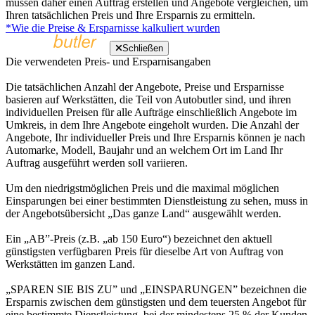
müssen daher einen Auftrag erstellen und Angebote vergleichen, um
Ihren tatsächlichen Preis und Ihre Ersparnis zu ermitteln.
*Wie die Preise & Ersparnisse kalkuliert wurden
Schließen
Die verwendeten Preis- und Ersparnisangaben
Die tatsächlichen Anzahl der Angebote, Preise und Ersparnisse
basieren auf Werkstätten, die Teil von Autobutler sind, und ihren
individuellen Preisen für alle Aufträge einschließlich Angebote im
Umkreis, in dem Ihre Angebote eingeholt wurden. Die Anzahl der
Angebote, Ihr individueller Preis und Ihre Ersparnis können je nach
Automarke, Modell, Baujahr und an welchem Ort im Land Ihr
Auftrag ausgeführt werden soll variieren.
Um den niedrigstmöglichen Preis und die maximal möglichen
Einsparungen bei einer bestimmten Dienstleistung zu sehen, muss in
der Angebotsübersicht „Das ganze Land“ ausgewählt werden.
Ein „AB”-Preis (z.B. „ab 150 Euro“) bezeichnet den aktuell
günstigsten verfügbaren Preis für dieselbe Art von Auftrag von
Werkstätten im ganzen Land.
„SPAREN SIE BIS ZU” und „EINSPARUNGEN” bezeichnen die
Ersparnis zwischen dem günstigsten und dem teuersten Angebot für
eine bestimmte Dienstleistung, bei der mindestens 25 % der Kunden