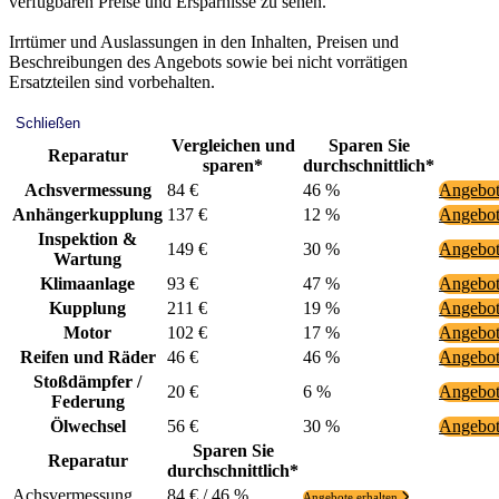
verfügbaren Preise und Ersparnisse zu sehen.
Irrtümer und Auslassungen in den Inhalten, Preisen und
Beschreibungen des Angebots sowie bei nicht vorrätigen
Ersatzteilen sind vorbehalten.
Schließen
Vergleichen und
Sparen Sie
Reparatur
sparen*
durchschnittlich*
Achsvermessung
84 €
46 %
Angebot
Anhängerkupplung
137 €
12 %
Angebot
Inspektion &
149 €
30 %
Angebot
Wartung
Klimaanlage
93 €
47 %
Angebot
Kupplung
211 €
19 %
Angebot
Motor
102 €
17 %
Angebot
Reifen und Räder
46 €
46 %
Angebot
Stoßdämpfer /
20 €
6 %
Angebot
Federung
Ölwechsel
56 €
30 %
Angebot
Sparen Sie
Reparatur
durchschnittlich*
Achsvermessung
84 € / 46 %
Angebote erhalten