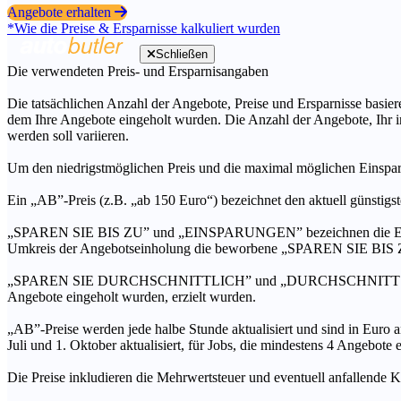
Angebote erhalten
*Wie die Preise & Ersparnisse kalkuliert wurden
Schließen
Die verwendeten Preis- und Ersparnisangaben
Die tatsächlichen Anzahl der Angebote, Preise und Ersparnisse basiere
dem Ihre Angebote eingeholt wurden. Die Anzahl der Angebote, Ihr i
werden soll variieren.
Um den niedrigstmöglichen Preis und die maximal möglichen Einspar
Ein „AB”-Preis (z.B. „ab 150 Euro“) bezeichnet den aktuell günstigs
„SPAREN SIE BIS ZU” und „EINSPARUNGEN” bezeichnen die Ersparni
Umkreis der Angebotseinholung die beworbene „SPAREN SIE BIS ZU
„SPAREN SIE DURCHSCHNITTLICH” und „DURCHSCHNITTSPREIS” bezei
Angebote eingeholt wurden, erzielt wurden.
„AB”-Preise werden jede halbe Stunde aktualisiert und sind in Euro a
Juli und 1. Oktober aktualisiert, für Jobs, die mindestens 4 Angebote
Die Preise inkludieren die Mehrwertsteuer und eventuell anfallende K