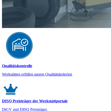
Qualitätskontrolle
Werkstätten erfüllen unsere Qualitätskriterien
DISQ Preisträger der Werkstattportale
DtGV und DISQ Preisträger.