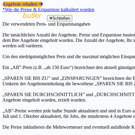
Angebote erhalten
*Wie die Preise & Ersparnisse kalkuliert wurden
Schließen
Die verwendeten Preis- und Ersparnisangaben
Die tatsächlichen Anzahl der Angebote, Preise und Ersparnisse basiere
dem Ihre Angebote eingeholt wurden. Die Anzahl der Angebote, Ihr i
werden soll variieren.
Um den niedrigstmöglichen Preis und die maximal möglichen Einspar
Ein „AB”-Preis (z.B. „ab 150 Euro“) bezeichnet den aktuell günstigs
„SPAREN SIE BIS ZU” und „EINSPARUNGEN” bezeichnen die Ersparni
Umkreis der Angebotseinholung die beworbene „SPAREN SIE BIS ZU
„SPAREN SIE DURCHSCHNITTLICH” und „DURCHSCHNITTSPREIS” bezei
Angebote eingeholt wurden, erzielt wurden.
„AB”-Preise werden jede halbe Stunde aktualisiert und sind in Euro a
Juli und 1. Oktober aktualisiert, für Jobs, die mindestens 4 Angebote
Die Preise inkludieren die Mehrwertsteuer und eventuell anfallende K