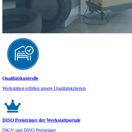
Qualitätskontrolle
Werkstätten erfüllen unsere Qualitätskriterien
DISQ Preisträger der Werkstattportale
DtGV und DISQ Preisträger.