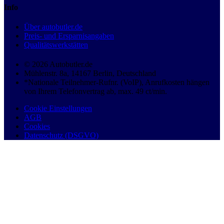
Info
Über autobutler.de
Preis- und Ersparnisangaben
Qualitätswerkstätten
© 2026 Autobutler.de
Mühlenstr. 8a, 14167 Berlin, Deutschland
*Nationale Teilnehmer-Rufnr. (VoIP), Anrufkosten hängen
von Ihrem Telefonvertrag ab, max. 49 ct/min.
Cookie Einstellungen
AGB
Cookies
Datenschutz (DSGVO)