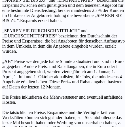
„SPAREN SIE BIS ZU” und „EINSPARUNGEN” bezeichnen die
Ersparnis zwischen dem günstigsten und dem teuersten Angebot für
eine bestimmte Dienstleistung, bei der mindestens 25 % der Kunden
im Umkreis der Angebotseinholung die beworbene „SPAREN SIE
BIS ZU”-Ersparnis erzielt haben.
„SPAREN SIE DURCHSCHNITTLICH” und
„DURCHSCHNITTSPREIS” bezeichnen den Durchschnitt der
Preise und Ersparnisse, die bei Angeboten für denselben Auftragstyp
in dem Umkreis, in dem die Angebote eingeholt wurden, erzielt
wurden.
„AB”-Preise werden jede halbe Stunde aktualisiert und sind in Euro
angegeben. Andere Preis- und Rabattangaben, die in Euro oder in
Prozent angegeben sind, werden vierteljährlich am 1. Januar, 1.
April, 1. Juli und 1. Oktober aktualisiert, für Jobs, die mindestens 4
Angebote erhalten haben. Diese Preis- und Rabattangaben basieren
auf Daten der letzten 12 Monate.
Die Preise inkludieren die Mehrwertsteuer und eventuell anfallende
Kosten.
Die tatsächlichen Preise, Ersparnisse und die Verfügbarkeit von
Werkstätten könnten sich geändert haben, seit Sie autobutler.de das
letzte Mal besucht haben oder Werbung von uns erhalten haben, z.