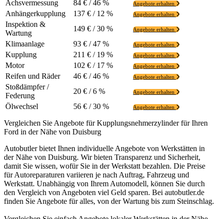
Achsvermessung
84 € / 46 %
Angebote erhalten
Anhängerkupplung
137 € / 12 %
Angebote erhalten
Inspektion &
149 € / 30 %
Angebote erhalten
Wartung
Klimaanlage
93 € / 47 %
Angebote erhalten
Kupplung
211 € / 19 %
Angebote erhalten
Motor
102 € / 17 %
Angebote erhalten
Reifen und Räder
46 € / 46 %
Angebote erhalten
Stoßdämpfer /
20 € / 6 %
Angebote erhalten
Federung
Ölwechsel
56 € / 30 %
Angebote erhalten
Vergleichen Sie Angebote für Kupplungsnehmerzylinder für Ihren
Ford in der Nähe von Duisburg
Autobutler bietet Ihnen individuelle Angebote von Werkstätten in
der Nähe von Duisburg. Wir bieten Transparenz und Sicherheit,
damit Sie wissen, wofür Sie in der Werkstatt bezahlen. Die Preise
für Autoreparaturen variieren je nach Auftrag, Fahrzeug und
Werkstatt. Unabhängig von Ihrem Automodell, können Sie durch
den Vergleich von Angeboten viel Geld sparen. Bei autobutler.de
finden Sie Angebote für alles, von der Wartung bis zum Steinschlag.
Vergleichen Sie einfach Angebote lokaler Werkstätten in der Nähe