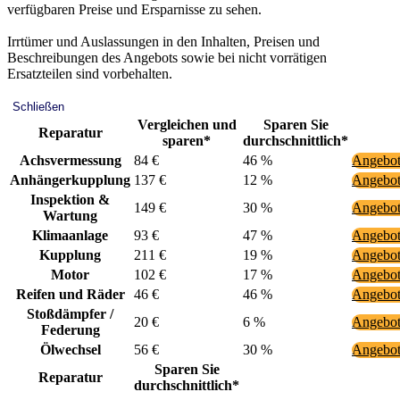
verfügbaren Preise und Ersparnisse zu sehen.
Irrtümer und Auslassungen in den Inhalten, Preisen und
Beschreibungen des Angebots sowie bei nicht vorrätigen
Ersatzteilen sind vorbehalten.
Schließen
Vergleichen und
Sparen Sie
Reparatur
sparen*
durchschnittlich*
Achsvermessung
84 €
46 %
Angebot
Anhängerkupplung
137 €
12 %
Angebot
Inspektion &
149 €
30 %
Angebot
Wartung
Klimaanlage
93 €
47 %
Angebot
Kupplung
211 €
19 %
Angebot
Motor
102 €
17 %
Angebot
Reifen und Räder
46 €
46 %
Angebot
Stoßdämpfer /
20 €
6 %
Angebot
Federung
Ölwechsel
56 €
30 %
Angebot
Sparen Sie
Reparatur
durchschnittlich*