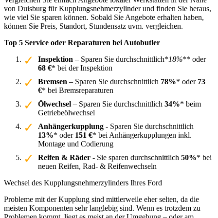
von Duisburg für Kupplungsnehmerzylinder und finden Sie heraus,
wie viel Sie sparen können. Sobald Sie Angebote erhalten haben,
können Sie Preis, Standort, Stundensatz uvm. vergleichen.
Top 5 Service oder Reparaturen bei Autobutler
Inspektion
– Sparen Sie durchschnittlich*
18%
** oder
68 €
* bei der Inspektion
Bremsen
– Sparen Sie durchschnittlich
78%
* oder
73
€
* bei Bremsreparaturen
Ölwechsel
– Sparen Sie durchschnittlich
34%
* beim
Getriebeölwechsel
Anhängerkupplung
- Sparen Sie durchschnittlich
13%
* oder
151 €
* bei Anhängerkupplungen inkl.
Montage und Codierung
Reifen & Räder
- Sie sparen durchschnittlich
50%
* bei
neuen Reifen, Rad- & Reifenwechseln
Wechsel des Kupplungsnehmerzylinders Ihres Ford
Probleme mit der Kupplung sind mittlerweile eher selten, da die
meisten Komponenten sehr langlebig sind. Wenn es trotzdem zu
Problemen kommt, liegt es meist an der Umgebung – oder am