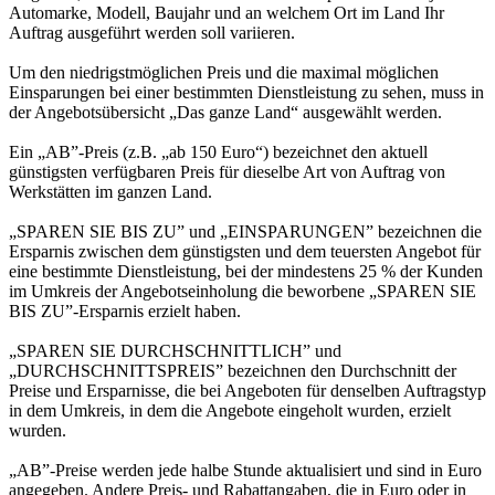
Automarke, Modell, Baujahr und an welchem Ort im Land Ihr
Auftrag ausgeführt werden soll variieren.
Um den niedrigstmöglichen Preis und die maximal möglichen
Einsparungen bei einer bestimmten Dienstleistung zu sehen, muss in
der Angebotsübersicht „Das ganze Land“ ausgewählt werden.
Ein „AB”-Preis (z.B. „ab 150 Euro“) bezeichnet den aktuell
günstigsten verfügbaren Preis für dieselbe Art von Auftrag von
Werkstätten im ganzen Land.
„SPAREN SIE BIS ZU” und „EINSPARUNGEN” bezeichnen die
Ersparnis zwischen dem günstigsten und dem teuersten Angebot für
eine bestimmte Dienstleistung, bei der mindestens 25 % der Kunden
im Umkreis der Angebotseinholung die beworbene „SPAREN SIE
BIS ZU”-Ersparnis erzielt haben.
„SPAREN SIE DURCHSCHNITTLICH” und
„DURCHSCHNITTSPREIS” bezeichnen den Durchschnitt der
Preise und Ersparnisse, die bei Angeboten für denselben Auftragstyp
in dem Umkreis, in dem die Angebote eingeholt wurden, erzielt
wurden.
„AB”-Preise werden jede halbe Stunde aktualisiert und sind in Euro
angegeben. Andere Preis- und Rabattangaben, die in Euro oder in