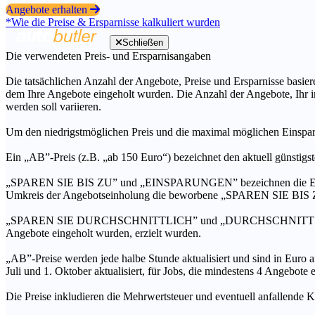
Angebote erhalten
*Wie die Preise & Ersparnisse kalkuliert wurden
Schließen
Die verwendeten Preis- und Ersparnisangaben
Die tatsächlichen Anzahl der Angebote, Preise und Ersparnisse basiere
dem Ihre Angebote eingeholt wurden. Die Anzahl der Angebote, Ihr i
werden soll variieren.
Um den niedrigstmöglichen Preis und die maximal möglichen Einspar
Ein „AB”-Preis (z.B. „ab 150 Euro“) bezeichnet den aktuell günstigs
„SPAREN SIE BIS ZU” und „EINSPARUNGEN” bezeichnen die Ersparni
Umkreis der Angebotseinholung die beworbene „SPAREN SIE BIS ZU
„SPAREN SIE DURCHSCHNITTLICH” und „DURCHSCHNITTSPREIS” bezei
Angebote eingeholt wurden, erzielt wurden.
„AB”-Preise werden jede halbe Stunde aktualisiert und sind in Euro a
Juli und 1. Oktober aktualisiert, für Jobs, die mindestens 4 Angebote
Die Preise inkludieren die Mehrwertsteuer und eventuell anfallende K