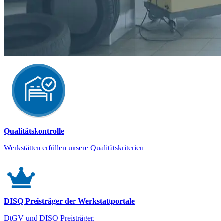
Qualitätskontrolle
Werkstätten erfüllen unsere Qualitätskriterien
DISQ Preisträger der Werkstattportale
DtGV und DISQ Preisträger.