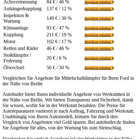
Achsvermessung
84 € / 46 %
Angebote erhalten
Anhängerkupplung
137 € / 12 %
Angebote erhalten
Inspektion &
149 € / 30 %
Angebote erhalten
Wartung
Klimaanlage
93 € / 47 %
Angebote erhalten
Kupplung
211 € / 19 %
Angebote erhalten
Motor
102 € / 17 %
Angebote erhalten
Reifen und Räder
46 € / 46 %
Angebote erhalten
Stoßdämpfer /
20 € / 6 %
Angebote erhalten
Federung
Ölwechsel
56 € / 30 %
Angebote erhalten
Vergleichen Sie Angebote für Mittelschalldämpfer für Ihren Ford in
der Nähe von Berlin
Autobutler bietet Ihnen individuelle Angebote von Werkstätten in
der Nähe von Berlin. Wir bieten Transparenz und Sicherheit, damit
Sie wissen, wofür Sie in der Werkstatt bezahlen. Die Preise für
Autoreparaturen variieren je nach Auftrag, Fahrzeug und Werkstatt.
Unabhängig von Ihrem Automodell, können Sie durch den
Vergleich von Angeboten viel Geld sparen. Bei autobutler.de finden
Sie Angebote für alles, von der Wartung bis zum Steinschlag.
Vergleichen Sie einfach Angebote lokaler Werkstätten in der Nähe