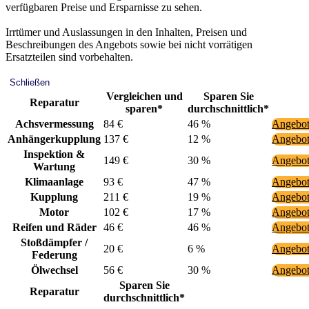
verfügbaren Preise und Ersparnisse zu sehen.
Irrtümer und Auslassungen in den Inhalten, Preisen und
Beschreibungen des Angebots sowie bei nicht vorrätigen
Ersatzteilen sind vorbehalten.
Schließen
Vergleichen und
Sparen Sie
Reparatur
sparen*
durchschnittlich*
Achsvermessung
84 €
46 %
Angebot
Anhängerkupplung
137 €
12 %
Angebot
Inspektion &
149 €
30 %
Angebot
Wartung
Klimaanlage
93 €
47 %
Angebot
Kupplung
211 €
19 %
Angebot
Motor
102 €
17 %
Angebot
Reifen und Räder
46 €
46 %
Angebot
Stoßdämpfer /
20 €
6 %
Angebot
Federung
Ölwechsel
56 €
30 %
Angebot
Sparen Sie
Reparatur
durchschnittlich*