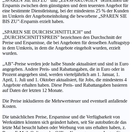
„SPAREN SIE BIS ZU” und „EINSPARUNGEN” bezeichnen die
Ersparnis zwischen dem günstigsten und dem teuersten Angebot für
eine bestimmte Dienstleistung, bei der mindestens 25 % der Kunden
im Umkreis der Angebotseinholung die beworbene „SPAREN SIE
BIS ZU”-Ersparnis erzielt haben.
„SPAREN SIE DURCHSCHNITTLICH” und
„DURCHSCHNITTSPREIS” bezeichnen den Durchschnitt der
Preise und Ersparnisse, die bei Angeboten für denselben Auftragstyp
in dem Umkreis, in dem die Angebote eingeholt wurden, erzielt
wurden.
„AB”-Preise werden jede halbe Stunde aktualisiert und sind in Euro
angegeben. Andere Preis- und Rabattangaben, die in Euro oder in
Prozent angegeben sind, werden vierteljährlich am 1. Januar, 1.
April, 1. Juli und 1. Oktober aktualisiert, für Jobs, die mindestens 4
Angebote erhalten haben. Diese Preis- und Rabattangaben basieren
auf Daten der letzten 12 Monate.
Die Preise inkludieren die Mehrwertsteuer und eventuell anfallende
Kosten.
Die tatsächlichen Preise, Ersparnisse und die Verfügbarkeit von
Werkstätten könnten sich geändert haben, seit Sie autobutler.de das
letzte Mal besucht haben oder Werbung von uns erhalten haben, z.