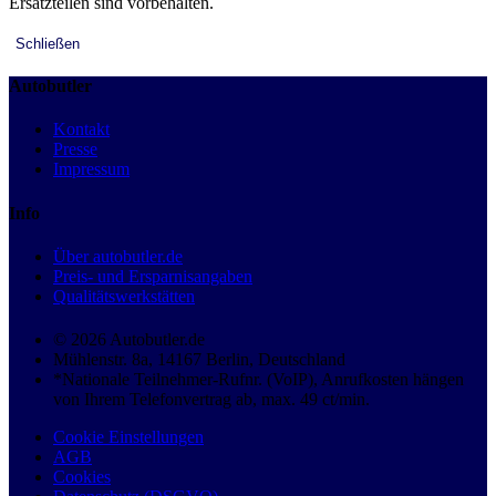
Ersatzteilen sind vorbehalten.
Schließen
Autobutler
Kontakt
Presse
Impressum
Info
Über autobutler.de
Preis- und Ersparnisangaben
Qualitätswerkstätten
© 2026 Autobutler.de
Mühlenstr. 8a, 14167 Berlin, Deutschland
*Nationale Teilnehmer-Rufnr. (VoIP), Anrufkosten hängen
von Ihrem Telefonvertrag ab, max. 49 ct/min.
Cookie Einstellungen
AGB
Cookies