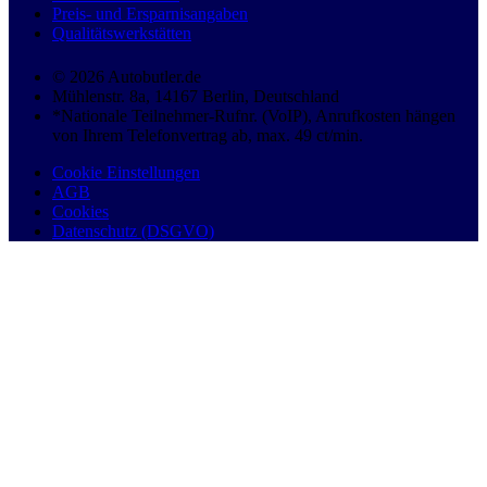
Preis- und Ersparnisangaben
Qualitätswerkstätten
© 2026 Autobutler.de
Mühlenstr. 8a, 14167 Berlin, Deutschland
*Nationale Teilnehmer-Rufnr. (VoIP), Anrufkosten hängen
von Ihrem Telefonvertrag ab, max. 49 ct/min.
Cookie Einstellungen
AGB
Cookies
Datenschutz (DSGVO)