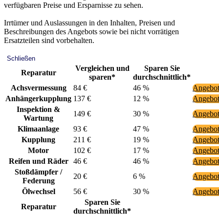
verfügbaren Preise und Ersparnisse zu sehen.
Irrtümer und Auslassungen in den Inhalten, Preisen und
Beschreibungen des Angebots sowie bei nicht vorrätigen
Ersatzteilen sind vorbehalten.
Schließen
Vergleichen und
Sparen Sie
Reparatur
sparen*
durchschnittlich*
Achsvermessung
84 €
46 %
Angebot
Anhängerkupplung
137 €
12 %
Angebot
Inspektion &
149 €
30 %
Angebot
Wartung
Klimaanlage
93 €
47 %
Angebot
Kupplung
211 €
19 %
Angebot
Motor
102 €
17 %
Angebot
Reifen und Räder
46 €
46 %
Angebot
Stoßdämpfer /
20 €
6 %
Angebot
Federung
Ölwechsel
56 €
30 %
Angebot
Sparen Sie
Reparatur
durchschnittlich*