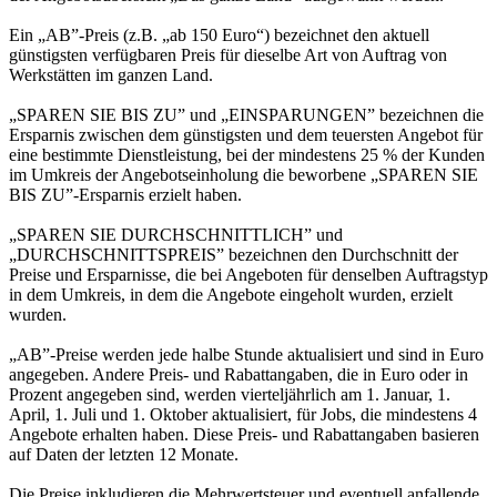
Ein „AB”-Preis (z.B. „ab 150 Euro“) bezeichnet den aktuell
günstigsten verfügbaren Preis für dieselbe Art von Auftrag von
Werkstätten im ganzen Land.
„SPAREN SIE BIS ZU” und „EINSPARUNGEN” bezeichnen die
Ersparnis zwischen dem günstigsten und dem teuersten Angebot für
eine bestimmte Dienstleistung, bei der mindestens 25 % der Kunden
im Umkreis der Angebotseinholung die beworbene „SPAREN SIE
BIS ZU”-Ersparnis erzielt haben.
„SPAREN SIE DURCHSCHNITTLICH” und
„DURCHSCHNITTSPREIS” bezeichnen den Durchschnitt der
Preise und Ersparnisse, die bei Angeboten für denselben Auftragstyp
in dem Umkreis, in dem die Angebote eingeholt wurden, erzielt
wurden.
„AB”-Preise werden jede halbe Stunde aktualisiert und sind in Euro
angegeben. Andere Preis- und Rabattangaben, die in Euro oder in
Prozent angegeben sind, werden vierteljährlich am 1. Januar, 1.
April, 1. Juli und 1. Oktober aktualisiert, für Jobs, die mindestens 4
Angebote erhalten haben. Diese Preis- und Rabattangaben basieren
auf Daten der letzten 12 Monate.
Die Preise inkludieren die Mehrwertsteuer und eventuell anfallende