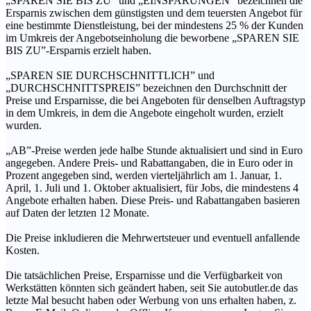
„SPAREN SIE BIS ZU” und „EINSPARUNGEN” bezeichnen die
Ersparnis zwischen dem günstigsten und dem teuersten Angebot für
eine bestimmte Dienstleistung, bei der mindestens 25 % der Kunden
im Umkreis der Angebotseinholung die beworbene „SPAREN SIE
BIS ZU”-Ersparnis erzielt haben.
„SPAREN SIE DURCHSCHNITTLICH” und
„DURCHSCHNITTSPREIS” bezeichnen den Durchschnitt der
Preise und Ersparnisse, die bei Angeboten für denselben Auftragstyp
in dem Umkreis, in dem die Angebote eingeholt wurden, erzielt
wurden.
„AB”-Preise werden jede halbe Stunde aktualisiert und sind in Euro
angegeben. Andere Preis- und Rabattangaben, die in Euro oder in
Prozent angegeben sind, werden vierteljährlich am 1. Januar, 1.
April, 1. Juli und 1. Oktober aktualisiert, für Jobs, die mindestens 4
Angebote erhalten haben. Diese Preis- und Rabattangaben basieren
auf Daten der letzten 12 Monate.
Die Preise inkludieren die Mehrwertsteuer und eventuell anfallende
Kosten.
Die tatsächlichen Preise, Ersparnisse und die Verfügbarkeit von
Werkstätten könnten sich geändert haben, seit Sie autobutler.de das
letzte Mal besucht haben oder Werbung von uns erhalten haben, z.