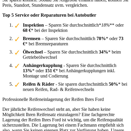
Preis, Standort, Stundensatz uvm. vergleichen.
Top 5 Service oder Reparaturen bei Autobutler
Inspektion
– Sparen Sie durchschnittlich*
18%
** oder
68 €
* bei der Inspektion
Bremsen
– Sparen Sie durchschnittlich
78%
* oder
73
€
* bei Bremsreparaturen
Ölwechsel
– Sparen Sie durchschnittlich
34%
* beim
Getriebeölwechsel
Anhängerkupplung
- Sparen Sie durchschnittlich
13%
* oder
151 €
* bei Anhängerkupplungen inkl.
Montage und Codierung
Reifen & Räder
- Sie sparen durchschnittlich
50%
* bei
neuen Reifen, Rad- & Reifenwechseln
Professionelle Reifeneinlagerung der Reifen Ihres Ford
Der jährliche Reifenwechsel steht an, aber Sie haben keine
Möglichkeit Ihren Reifensatz einzulagern? Eine fachgerechte
Lagerung der Reifen Ihres Ford ist wichtig, um die Reifenqualität
sicherzustellen. Die Lagerung bei einem Fachmann empfiehlt sich
also, wenn Sie keinen eigenen Platz zur Verfügung haben. Unsere