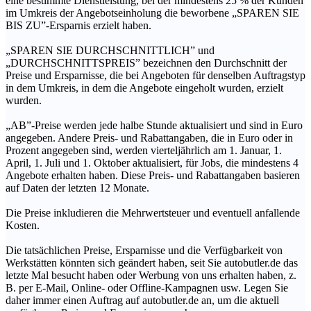
eine bestimmte Dienstleistung, bei der mindestens 25 % der Kunden
im Umkreis der Angebotseinholung die beworbene „SPAREN SIE
BIS ZU”-Ersparnis erzielt haben.
„SPAREN SIE DURCHSCHNITTLICH” und
„DURCHSCHNITTSPREIS” bezeichnen den Durchschnitt der
Preise und Ersparnisse, die bei Angeboten für denselben Auftragstyp
in dem Umkreis, in dem die Angebote eingeholt wurden, erzielt
wurden.
„AB”-Preise werden jede halbe Stunde aktualisiert und sind in Euro
angegeben. Andere Preis- und Rabattangaben, die in Euro oder in
Prozent angegeben sind, werden vierteljährlich am 1. Januar, 1.
April, 1. Juli und 1. Oktober aktualisiert, für Jobs, die mindestens 4
Angebote erhalten haben. Diese Preis- und Rabattangaben basieren
auf Daten der letzten 12 Monate.
Die Preise inkludieren die Mehrwertsteuer und eventuell anfallende
Kosten.
Die tatsächlichen Preise, Ersparnisse und die Verfügbarkeit von
Werkstätten könnten sich geändert haben, seit Sie autobutler.de das
letzte Mal besucht haben oder Werbung von uns erhalten haben, z.
B. per E-Mail, Online- oder Offline-Kampagnen usw. Legen Sie
daher immer einen Auftrag auf autobutler.de an, um die aktuell