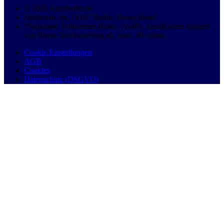
© 2026 Autobutler.de
Mühlenstr. 8a, 14167 Berlin, Deutschland
*Nationale Teilnehmer-Rufnr. (VoIP), Anrufkosten hängen
von Ihrem Telefonvertrag ab, max. 49 ct/min.
Cookie Einstellungen
AGB
Cookies
Datenschutz (DSGVO)