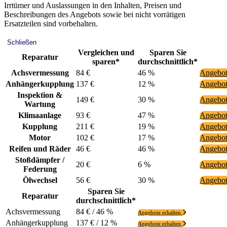
Irrtümer und Auslassungen in den Inhalten, Preisen und
Beschreibungen des Angebots sowie bei nicht vorrätigen
Ersatzteilen sind vorbehalten.
Schließen
Vergleichen und
Sparen Sie
Reparatur
sparen*
durchschnittlich*
Achsvermessung
84 €
46 %
Angebot
Anhängerkupplung
137 €
12 %
Angebot
Inspektion &
149 €
30 %
Angebot
Wartung
Klimaanlage
93 €
47 %
Angebot
Kupplung
211 €
19 %
Angebot
Motor
102 €
17 %
Angebot
Reifen und Räder
46 €
46 %
Angebot
Stoßdämpfer /
20 €
6 %
Angebot
Federung
Ölwechsel
56 €
30 %
Angebot
Sparen Sie
Reparatur
durchschnittlich*
Achsvermessung
84 € / 46 %
Angebote erhalten
Anhängerkupplung
137 € / 12 %
Angebote erhalten