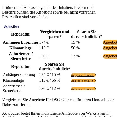
Irrtümer und Auslassungen in den Inhalten, Preisen und
Beschreibungen des Angebots sowie bei nicht vorrätigen
Ersatzteilen sind vorbehalten.
Schließen
Vergleichen und
Sparen Sie
Reparatur
sparen*
durchschnittlich*
Anhängerkupplung
174 €
15 %
Angebot
Klimaanlage
113 €
56 %
Angebot
Zahnriemen /
130 €
12 %
Angebot
Steuerkette
Sparen Sie
Reparatur
durchschnittlich*
Anhängerkupplung
174 € / 15 %
Angebote erhalten
Klimaanlage
113 € / 56 %
Angebote erhalten
Zahnriemen /
130 € / 12 %
Angebote erhalten
Steuerkette
Vergleichen Sie Angebote für DSG Getriebe für Ihren Honda in der
Nähe von Berlin
Autobutler bietet Ihnen individuelle Angebote von Werkstätten in