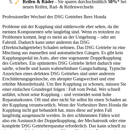
Reifen & Räder
- Sie sparen durchschnittlich
50%
* bei
neuen Reifen, Rad- & Reifenwechseln
Professioneller Wechsel des DSG Getriebes Ihres Honda
Probleme mit der Kupplung sind mittlerweile eher selten, da die
meisten Komponenten sehr langlebig sind. Wenn es trotzdem zu
Problemen kommt, liegt es meist an der Umgebung – oder am
Fahrstil. Dadurch kann unter anderem das DSG
(Direktschaltgetriebe) Schaden nehmen. Das DSG Getriebe ist eine
Mischung aus manuellen und automatischen Gängen. Es gibt kein
Kupplungspedal im Auto, aber eine sogenannte Doppelkupplung
des Getriebes. Ein optimiertes DSG Getriebe liefert dadurch eine
sanfte, schnelle und kaum wahrnehmbare Gangschaltung. Typische
Anzeichen eines defekten DSG Getriebes sind unter anderem
Erschütterungsgeräusche, ein abrupter Gangwechsel und eine
erhöhte Motordrehzahl. Um Ihre Kupplung zu schonen, müssen Sie
einer einfachen Grundregel folgen : Fuß vom Pedal. Wer schnell
anfährt, schont seine Kupplung – und vermeidet somit hohe
Reparaturkosten. Oft sind aber nicht Sie selbst für einen Schaden an
der Kupplung verantwortlich. Wenn der Vorbesitzer Ihres Honda die
Kupplung nicht gut behandelt hat, muss diese auf jeden Fall
langfristig ausgetauscht werden. In den schlimmsten Fällen wird
also ein Austausch der Doppelkupplung, der Mechatronik oder eine
komplette DSG Getriebereparatur erforderlich. Das kann schnell zu