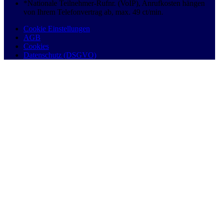
*Nationale Teilnehmer-Rufnr. (VoIP), Anrufkosten hängen
von Ihrem Telefonvertrag ab, max. 49 ct/min.
Cookie Einstellungen
AGB
Cookies
Datenschutz (DSGVO)