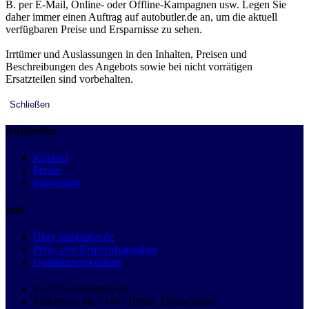
B. per E-Mail, Online- oder Offline-Kampagnen usw. Legen Sie
daher immer einen Auftrag auf autobutler.de an, um die aktuell
verfügbaren Preise und Ersparnisse zu sehen.
Irrtümer und Auslassungen in den Inhalten, Preisen und
Beschreibungen des Angebots sowie bei nicht vorrätigen
Ersatzteilen sind vorbehalten.
Schließen
Autobutler
Kontakt
Presse
Impressum
Info
Über autobutler.de
Preis- und Ersparnisangaben
Qualitätswerkstätten
© 2026 Autobutler.de
Mühlenstr. 8a, 14167 Berlin, Deutschland