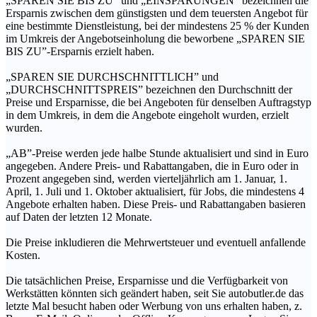
„SPAREN SIE BIS ZU” und „EINSPARUNGEN” bezeichnen die
Ersparnis zwischen dem günstigsten und dem teuersten Angebot für
eine bestimmte Dienstleistung, bei der mindestens 25 % der Kunden
im Umkreis der Angebotseinholung die beworbene „SPAREN SIE
BIS ZU”-Ersparnis erzielt haben.
„SPAREN SIE DURCHSCHNITTLICH” und
„DURCHSCHNITTSPREIS” bezeichnen den Durchschnitt der
Preise und Ersparnisse, die bei Angeboten für denselben Auftragstyp
in dem Umkreis, in dem die Angebote eingeholt wurden, erzielt
wurden.
„AB”-Preise werden jede halbe Stunde aktualisiert und sind in Euro
angegeben. Andere Preis- und Rabattangaben, die in Euro oder in
Prozent angegeben sind, werden vierteljährlich am 1. Januar, 1.
April, 1. Juli und 1. Oktober aktualisiert, für Jobs, die mindestens 4
Angebote erhalten haben. Diese Preis- und Rabattangaben basieren
auf Daten der letzten 12 Monate.
Die Preise inkludieren die Mehrwertsteuer und eventuell anfallende
Kosten.
Die tatsächlichen Preise, Ersparnisse und die Verfügbarkeit von
Werkstätten könnten sich geändert haben, seit Sie autobutler.de das
letzte Mal besucht haben oder Werbung von uns erhalten haben, z.