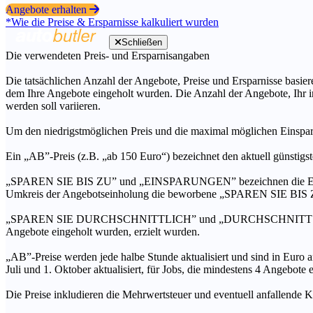
Angebote erhalten
*Wie die Preise & Ersparnisse kalkuliert wurden
Schließen
Die verwendeten Preis- und Ersparnisangaben
Die tatsächlichen Anzahl der Angebote, Preise und Ersparnisse basiere
dem Ihre Angebote eingeholt wurden. Die Anzahl der Angebote, Ihr i
werden soll variieren.
Um den niedrigstmöglichen Preis und die maximal möglichen Einspar
Ein „AB”-Preis (z.B. „ab 150 Euro“) bezeichnet den aktuell günstigs
„SPAREN SIE BIS ZU” und „EINSPARUNGEN” bezeichnen die Ersparni
Umkreis der Angebotseinholung die beworbene „SPAREN SIE BIS ZU
„SPAREN SIE DURCHSCHNITTLICH” und „DURCHSCHNITTSPREIS” bezei
Angebote eingeholt wurden, erzielt wurden.
„AB”-Preise werden jede halbe Stunde aktualisiert und sind in Euro a
Juli und 1. Oktober aktualisiert, für Jobs, die mindestens 4 Angebote
Die Preise inkludieren die Mehrwertsteuer und eventuell anfallende K