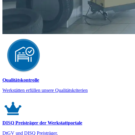
Qualitätskontrolle
Werkstätten erfüllen unsere Qualitätskriterien
DISQ Preisträger der Werkstattportale
DtGV und DISQ Preisträger.